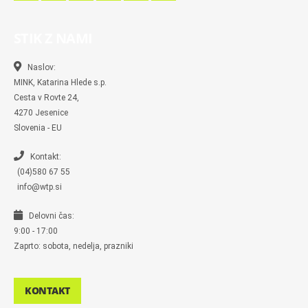
a
a
n
w
k
u
c
c
s
i
y
m
e
e
t
t
p
b
b
b
a
t
e
l
STIK Z NAMI
o
o
g
e
r
o
o
r
r
k
k
a
-
m
Naslov:
m
MINK, Katarina Hlede s.p.
e
s
Cesta v Rovte 24,
s
4270 Jesenice
e
n
Slovenia - EU
g
e
r
Kontakt:
(04)580 67 55
info@wtp.si
Delovni čas:
9:00 - 17:00
Zaprto: sobota, nedelja, prazniki
KONTAKT