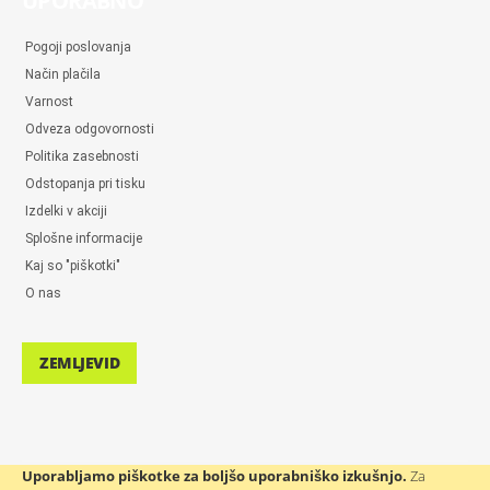
UPORABNO
Pogoji poslovanja
Način plačila
Varnost
Odveza odgovornosti
Politika zasebnosti
Odstopanja pri tisku
Izdelki v akciji
Splošne informacije
Kaj so "piškotki"
O nas
ZEMLJEVID
Uporabljamo piškotke za boljšo uporabniško izkušnjo.
Za