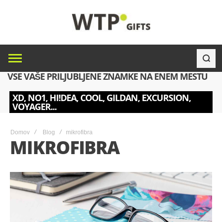
VSE VAŠE PRILJUBLJENE ZNAMKE NA ENEM MESTU
XD, NO1, HI!DEA, COOL, GILDAN, EXCURSION,
VOYAGER...
Domov
Blog
mikrofibra
MIKROFIBRA
19