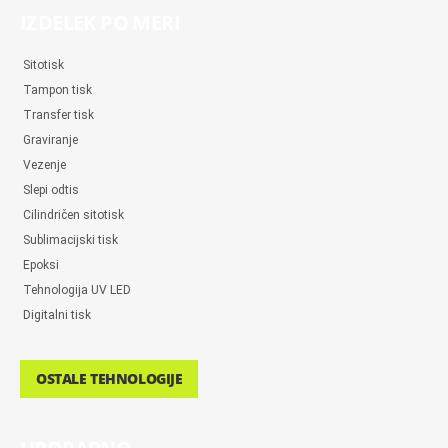
IZDELEK PO MERI
Sitotisk
Tampon tisk
Transfer tisk
Graviranje
Vezenje
Slepi odtis
Cilindričen sitotisk
Sublimacijski tisk
Epoksi
Tehnologija UV LED
Digitalni tisk
OSTALE TEHNOLOGIJE