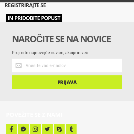
REGISTRIRAJTE SE
IN PRIDOBITE POPUST
NAROČITE SE NA NOVICE
Prejmite najnovejše novice, akcije in več
Prejmite
najnovejše
novice,
akcije
PRIJAVA
in
več
POVEŽITE SE Z NAMI
f
f
i
t
s
t