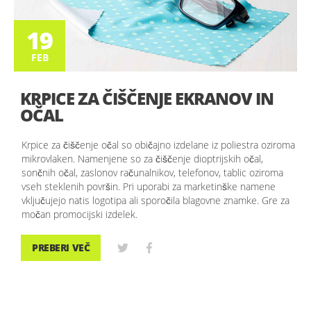
FEB
19
FEB
KRPICE ZA ČIŠČENJE EKRANOV IN
OČAL
Krpice za čiščenje očal so običajno izdelane iz poliestra oziroma
mikrovlaken. Namenjene so za čiščenje dioptrijskih očal,
sončnih očal, zaslonov računalnikov, telefonov, tablic oziroma
vseh steklenih površin. Pri uporabi za marketinške namene
vključujejo natis logotipa ali sporočila blagovne znamke. Gre za
močan promocijski izdelek.
PREBERI VEČ