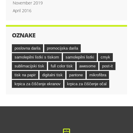
November 2019
April 2016
OZNAKE
poslovna darila
promocijska darila
samolepilni listki s tiskom
samolepilni listki
cmyk
sublimacijski tisk
full color tisk
awesome
post-it
tisk na papir
digitalni tisk
pantone
mikrofibra
krpica za čiščenje ekranov
krpica za čiščenje očal