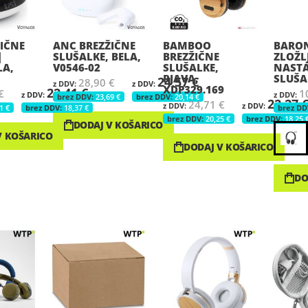
IČNE
ANC BREZŽIČNE
BAMBOO
BARON
|
SLUŠALKE, BELA,
BREZŽIČNE
ZLOŽLJ
LA,
V0546-02
SLUŠALKE,
NASTA
RJAVA,
SLUŠA
24,57 €
28,90 €
XDP329.169
22,41 €
€
1
23,69 €
20,14 €
22,27 
24,71 €
1 €
18,37 €
20,25 €
18,25 
DODAJ V KOŠARICO
V KOŠARICO
DODAJ V KOŠARICO
DO