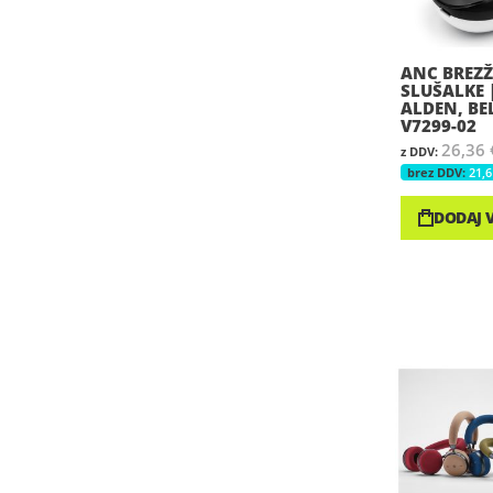
ANC BREZŽ
SLUŠALKE 
ALDEN, BE
V7299-02
26,36 
21,6
DODAJ 