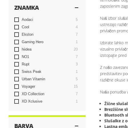
zaposlenim zago
ZNAMKA
Naš izbor slušal
elementi
Aodaci
5
ustrezajo različ
elementi
Cool
4
privlačen promo
elementi
Ekston
7
element
Gaming Hero
1
Izbirate lahko m
vizualno privlač
elementi
hiidea
20
izstopajte pred
elementi
NO1
7
elementi
Rupt
3
Z našo zavezano
element
Swiss Peak
1
predstavitev po
elementi
Urban Vitamin
5
različne okuse i
elementi
Voyager
15
Naša ponudba vk
elementi
XD Collection
7
element
XD Xclusive
1
Žične slušal
Brezžične sl
Bluetooth s
Slušalke z 
BARVA
Lastna emba