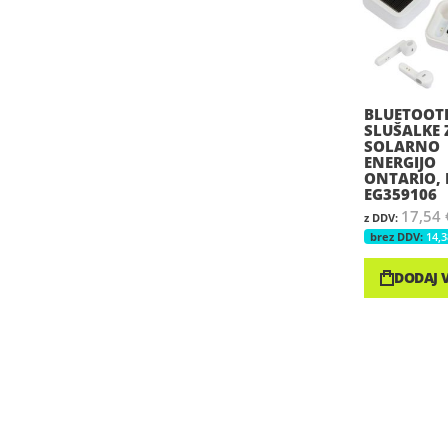
BLUETOOT
SLUŠALKE 
SOLARNO
ENERGIJO
ONTARIO, 
EG359106
17,54 
14,3
DODAJ 