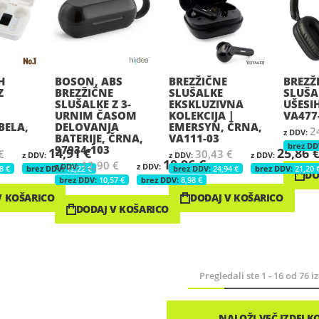
H
BOSON, ABS
BREZŽIČNE
BREZŽ
Z
BREZŽIČNE
SLUŠALKE
SLUŠA
SLUŠALKE Z 3-
EKSKLUZIVNA
UŠESI
URNIM ČASOM
KOLEKCIJA |
VA477
BELA,
DELOVANJA
EMERSYN, ČRNA,
2
BATERIJE, ČRNA,
VA111-03
97934-103
14,91 €
25,86 
€
30,43 €
10,96 €
12,90 €
8 €
12,22 €
24,94 €
21,20 
DO
10,57 €
8,98 €
V KOŠARICO
DODAJ V KOŠARICO
DODAJ V KOŠARICO
Pregledali ste
1
-
16
od
76
iz
NALOŽI VEČ IZDELK