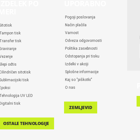
IZDELEK PO
UPORABNO
MERI
Pogoji poslovanja
Način plačila
Sitotisk
Varnost
Tampon tisk
Odveza odgovornosti
Transfer tisk
Politika zasebnosti
Graviranje
Odstopanja pri tisku
Vezenje
Izdelki v akciji
Slepi odtis
Splošne informacije
Cilindričen sitotisk
Kaj so "piškotki"
Sublimacijski tisk
O nas
Epoksi
Tehnologija UV LED
Digitalni tisk
ZEMLJEVID
OSTALE TEHNOLOGIJE