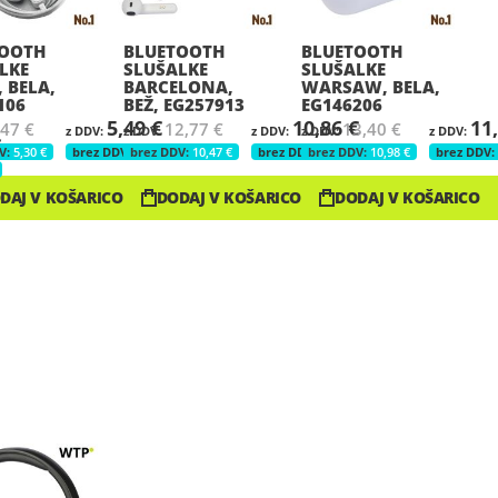
TOOTH
BLUETOOTH
BLUETOOTH
LKE
SLUŠALKE
SLUŠALKE
 BELA,
BARCELONA,
WARSAW, BELA,
106
BEŽ, EG257913
EG146206
5,49 €
10,86 €
11
,47 €
12,77 €
13,40 €
€
5,30 €
4,50 €
10,47 €
8,90 €
10,98 €
DAJ V KOŠARICO
DODAJ V KOŠARICO
DODAJ V KOŠARICO