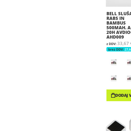
BELL SLUŠ
RABS IN
BAMBUS
500MAH. A
20H AVDIO
AHD009
33,67 
27,6
DODAJ 