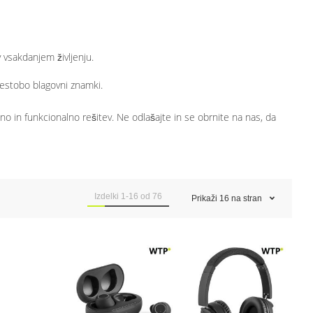
 vsakdanjem življenju.
estobo blagovni znamki.
tno in funkcionalno rešitev. Ne odlašajte in se obrnite na nas, da
Izdelki
1
-
16
od
76
Prikaži
16
na stran