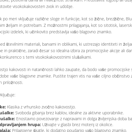
tovite visokokakovosten zvok in udobje.
k po meri vključuje različne sloge in funkcije, kot so žične, brezžične, B
nim željam in potrebam. Z možnostmi prilagajanja, kot so sitotisk, lasersko
cijski izdelek, ki učinkovito predstavlja vašo blagovno znamko.
ed številnimi materiali, barvami in oblikami, ki ustrezajo identiteti in 
ne in praktične, zaradi česar so idealna izbira za promocijske akcije ali dar
 konkurenco s temi visokokakovostnimi slušalkami.
stjo kakovosti in natančnosti lahko zaupate, da bodo vaše promocijske sl
dobe vaše blagovne znamke. Pustite trajen vtis na vaše ciljno občinstvo z
n priložnosti.
ljučuje:
ke:
Klasika z vrhunsko zvočno kakovostjo.
ušalke:
Svoboda gibanja brez kablov, idealne za aktivne uporabnike.
lušalke:
Enostavno povezovanje z napravami in dolga življenjska doba bat
odpravljanjem hrupa:
Uživajte v glasbi brez motenj iz okolice.
laža:
Prilagojene škatle, ki dodatno poudarijo vašo blagovno znamko.