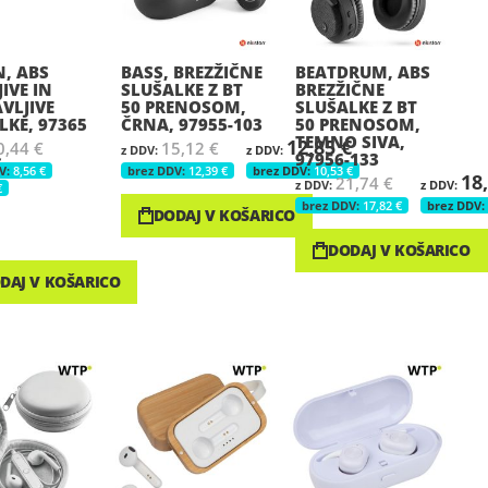
, ABS
BASS, BREZŽIČNE
BEATDRUM, ABS
IVE IN
SLUŠALKE Z BT
BREZŽIČNE
VLJIVE
50 PRENOSOM,
SLUŠALKE Z BT
LKE, 97365
ČRNA, 97955-103
50 PRENOSOM,
TEMNO SIVA,
12,85 €
0,44 €
15,12 €
97956-133
€
8,56 €
12,39 €
10,53 €
18
21,74 €
€
17,82 €
DODAJ V KOŠARICO
DODAJ V KOŠARICO
DAJ V KOŠARICO