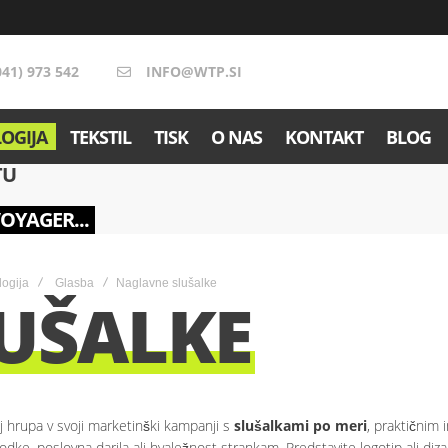
041) 973 542
INFO@WTP.SI
OGIJA
TEKSTIL
TISK
O NAS
KONTAKT
BLOG
TU
VOYAGER...
ogija
Glasba
Naglavne slušalke
UŠALKE
j hrupa v svoji marketinški kampanji s
slušalkami po meri
, praktičnim
dke, poslovna darila ali hvaležnost strankam. Predstavite logotip ali di