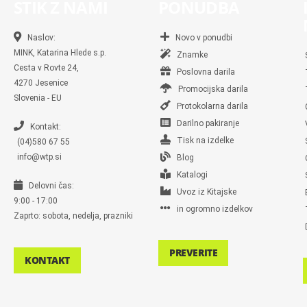
STIK Z NAMI
PONUDBA
Naslov:
Novo v ponudbi
MINK, Katarina Hlede s.p.
Znamke
Cesta v Rovte 24,
Poslovna darila
4270 Jesenice
Promocijska darila
Slovenia - EU
Protokolarna darila
Darilno pakiranje
Kontakt:
Tisk na izdelke
(04)580 67 55
info@wtp.si
Blog
Katalogi
Delovni čas:
Uvoz iz Kitajske
9:00 - 17:00
in ogromno izdelkov
Zaprto: sobota, nedelja, prazniki
PREVERITE
KONTAKT