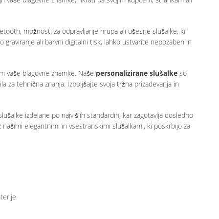
luetooth, možnosti za odpravljanje hrupa ali ušesne slušalke, ki
 graviranje ali barvni digitalni tisk, lahko ustvarite nepozaben in
željam vaše blagovne znamke. Naše
personalizirane slušalke
so
ila za tehnična znanja. Izboljšajte svoja tržna prizadevanja in
ušalke izdelane po najvišjih standardih, kar zagotavlja dosledno
 našimi elegantnimi in vsestranskimi slušalkami, ki poskrbijo za
erije.