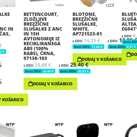
ALKE
BETTENCOURT,
BLOTONE,
BLUE
ZLOŽLJIVE
BREZŽIČNE
SLUŠA
BREZŽIČNE
SLUŠALKE,
ALTEA,
NC IN
SLUŠALKE Z ANC
WHITE,
EG047
ČAS,
IN 15H
AP721523-01
6
AVTONOMIJE IZ
12,09 
14,23 €
RECIKLIRANEGA
€
11,66 €
9,91 €
ABS (100%
0 €
RABS), ČRNA,
DO
97138-103
DODAJ V KOŠARICO
25,40 €
29,88 €
24,49 €
20,82 €
DODAJ V KOŠARICO
V KOŠARICO