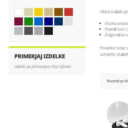
Izbira slušalk p
Visoka prepo
Praktičnost:
U
Dolgoročna v
Povabite svoje s
ustvarite slušal
PRIMERJAJ IZDELKE
Izdelki za primerjavo niso izbrani
Razvrsti po
N