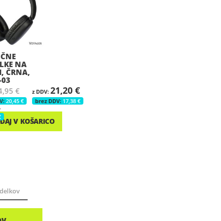
IČNE
LKE NA
H, ČRNA,
-03
21,20 €
4,95 €
20,45 €
17,38 €
€
€
DAJ V KOŠARICO
delkov
OV