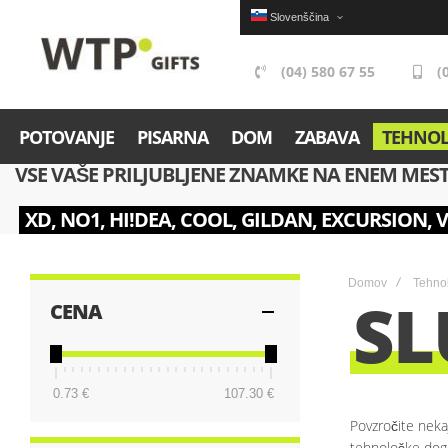
Slovenščina
(04) 580 67 55
(
POTOVANJE
PISARNA
DOM
ZABAVA
TEHNOL
VSE VAŠE PRILJUBLJENE ZNAMKE NA ENEM MES
XD, NO1, HI!DEA, COOL, GILDAN, EXCURSION, 
Domov
Tehnol
SL
CENA
0.73 €
107.30 €
Povzročite neka
tehnološke dogo