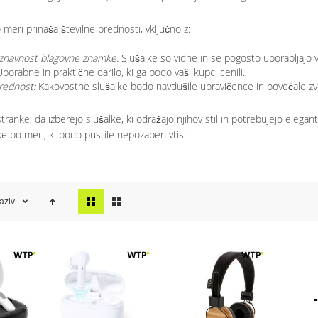
o meri prinaša številne prednosti, vključno z:
znavnost blagovne znamke:
Slušalke so vidne in se pogosto uporabljajo v
porabne in praktične darilo, ki ga bodo vaši kupci cenili.
rednost:
Kakovostne slušalke bodo navdušile upravičence in povečale zv
tranke, da izberejo slušalke, ki odražajo njihov stil in potrebujejo elegan
ke po meri, ki bodo pustile nepozaben vtis!
Prikaži
aziv
kot