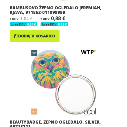
BAMBUSOVO ŽEPNO OGLEDALO JEREMIAH,
RJAVA, 971862-011999999
0,88 €
1,04 €
0,85 €
0,72 €
DODAJ V KOŠARICO
BEAUTYBADGE, ŽEPNO OGLEDALO, SILVER,
AP718221