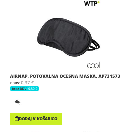
AIRNAP, POTOVALNA OČESNA MASKA, AP731573
0,37 €
0,30 €
DODAJ V KOŠARICO