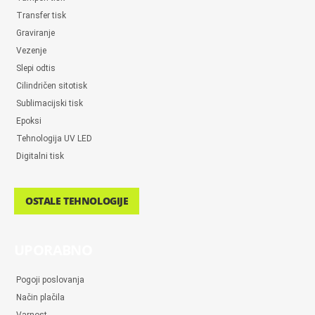
Transfer tisk
Graviranje
Vezenje
Slepi odtis
Cilindričen sitotisk
Sublimacijski tisk
Epoksi
Tehnologija UV LED
Digitalni tisk
OSTALE TEHNOLOGIJE
UPORABNO
Pogoji poslovanja
Način plačila