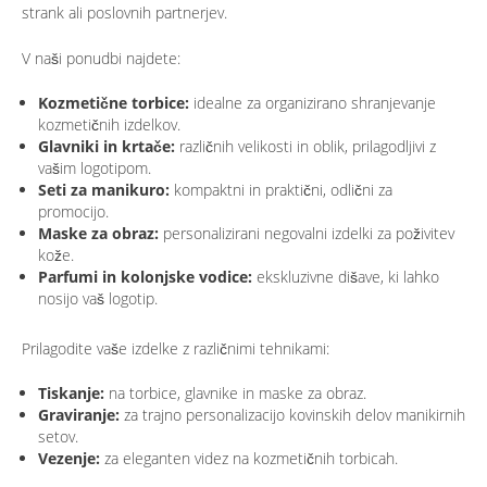
strank ali poslovnih partnerjev.
V naši ponudbi najdete:
Kozmetične torbice:
idealne za organizirano shranjevanje
kozmetičnih izdelkov.
Glavniki in krtače:
različnih velikosti in oblik, prilagodljivi z
vašim logotipom.
Seti za manikuro:
kompaktni in praktični, odlični za
promocijo.
Maske za obraz:
personalizirani negovalni izdelki za poživitev
kože.
Parfumi in kolonjske vodice:
ekskluzivne dišave, ki lahko
nosijo vaš logotip.
Prilagodite vaše izdelke z različnimi tehnikami:
Tiskanje:
na torbice, glavnike in maske za obraz.
Graviranje:
za trajno personalizacijo kovinskih delov manikirnih
setov.
Vezenje:
za eleganten videz na kozmetičnih torbicah.