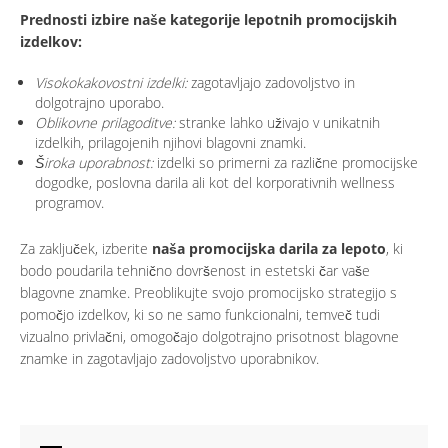
Prednosti izbire naše kategorije lepotnih promocijskih
izdelkov:
Visokokakovostni izdelki:
zagotavljajo zadovoljstvo in
dolgotrajno uporabo.
Oblikovne prilagoditve:
stranke lahko uživajo v unikatnih
izdelkih, prilagojenih njihovi blagovni znamki.
Široka uporabnost:
izdelki so primerni za različne promocijske
dogodke, poslovna darila ali kot del korporativnih wellness
programov.
Za zaključek, izberite
naša promocijska darila za lepoto
, ki
bodo poudarila tehnično dovršenost in estetski čar vaše
blagovne znamke. Preoblikujte svojo promocijsko strategijo s
pomočjo izdelkov, ki so ne samo funkcionalni, temveč tudi
vizualno privlačni, omogočajo dolgotrajno prisotnost blagovne
znamke in zagotavljajo zadovoljstvo uporabnikov.