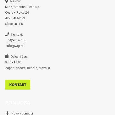
-
m
Naslov:
m
MINK, Katarina Hlede s.p.
e
s
Cesta v Rovte 24,
s
4270 Jesenice
e
n
Slovenia - EU
g
e
r
Kontakt:
(04)580 67 55
info@wtp.si
Delovni čas:
9:00 - 17:00
Zaprto: sobota, nedelja, prazniki
KONTAKT
PONUDBA
Novo v ponudbi