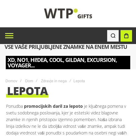
VSE VAŠE PRILJUBLJENE ZNAMKE NA ENEM MESTU
XD, NO1, HI!DEA, COOL, GILDAN, EXCURSION,
VOYAGER...
Domov
Dom
Zdravje in nega
Lepota
LEPOTA
Ponudba
promocijskih daril za lepoto
je ključnega pomena v
svetu sodobnega poslovanja, kjer je estetski videz blagovne
znamke in njenih pristopov izjemno pomemben. Naša izbrana
linija izdelkov ne le da izboljša vidnost vaše znamke, ampak tudi
dodaja vrednost vaši ponudbi s poudarkom na osebni negi vaših