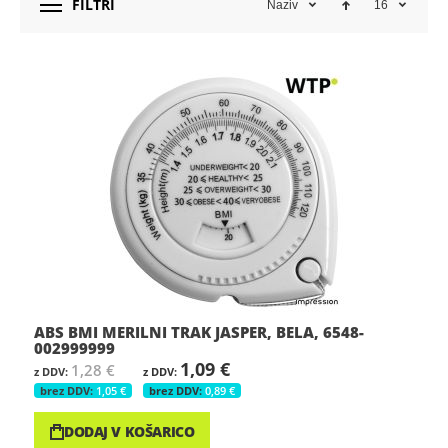
FILTRI
Naziv
16
ABS BMI MERILNI TRAK JASPER, BELA, 6548-
002999999
1,09 €
1,28 €
1,05 €
0,89 €
DODAJ V KOŠARICO