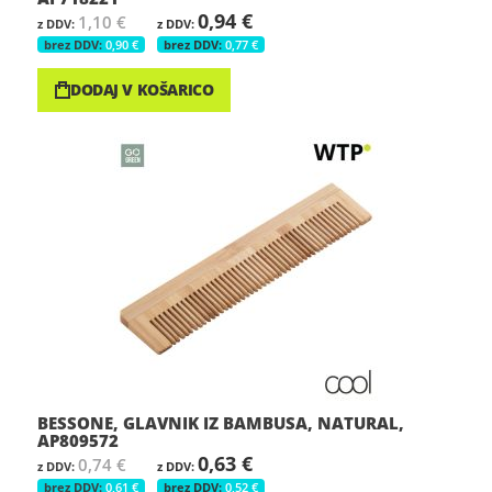
0,94 €
1,10 €
0,90 €
0,77 €
DODAJ V KOŠARICO
BESSONE, GLAVNIK IZ BAMBUSA, NATURAL,
AP809572
0,63 €
0,74 €
0,61 €
0,52 €