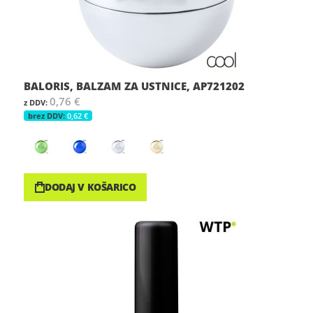
BALORIS, BALZAM ZA USTNICE, AP721202
0,76 €
0,62 €
DODAJ V KOŠARICO