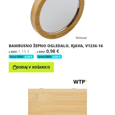
BAMBUSNO ŽEPNO OGLEDALO, RJAVA, V1236-16
0,98 €
1,15 €
0,94 €
0,80 €
DODAJ V KOŠARICO