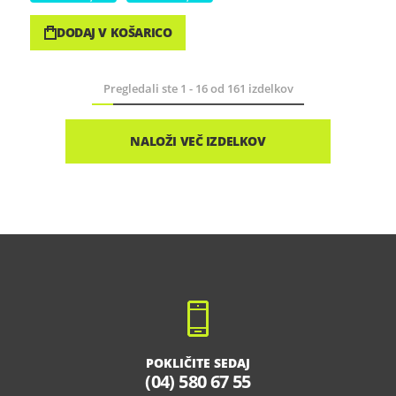
DODAJ V KOŠARICO
Pregledali ste
1
-
16
od
161
izdelkov
NALOŽI VEČ IZDELKOV
POKLIČITE SEDAJ
(04) 580 67 55