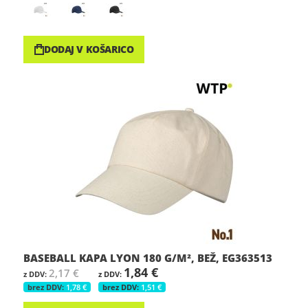
DODAJ V KOŠARICO
BASEBALL KAPA LYON 180 G/M², BEŽ, EG363513
1,84 €
2,17 €
1,78 €
1,51 €