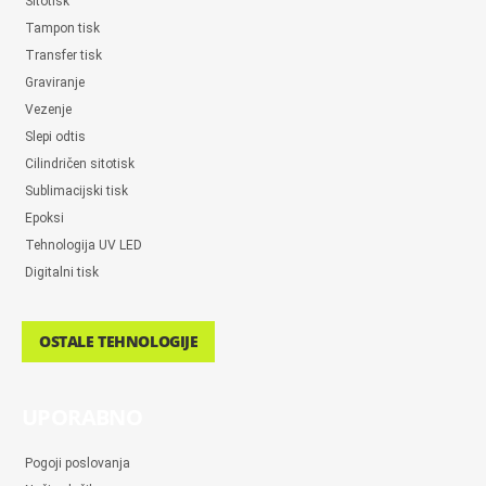
Sitotisk
Tampon tisk
Transfer tisk
Graviranje
Vezenje
Slepi odtis
Cilindričen sitotisk
Sublimacijski tisk
Epoksi
Tehnologija UV LED
Digitalni tisk
OSTALE TEHNOLOGIJE
UPORABNO
Pogoji poslovanja