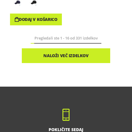
DODAJ V KOŠARICO
Pregledali ste
1
-
16
od
331
izdelkov
NALOŽI VEČ IZDELKOV
POKLIČITE SEDAJ