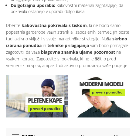
Dolgotrajna uporaba:
Kakovostni materiali zagotavljajo, da
pokrivala ostanejo v uporabi dolgo časa.
Izberite
kakovostna pokrivala s tiskom
, ki ne bodo samo
popestrila garderobe vaših strank ali zaposlenih, temveč jih boste
tudi aktivno vključili v svoje marketinške strategije. Naša
skrbno
izbrana ponudba
in
tehnike prilagajanja
vam bodo pomagale
zagotoviti, da vaša
blagovna znamka ujame pozornost
na
vsakem koraku. Zagotovite si pokrivala, ki ne le ščitijo pred
vremenskimi vplivi, ampak tudi aktivno promovirajo vaše podjetje.
MODERNI MODELI
preveri ponudbo
PLETENE KAPE
preveri ponudbo