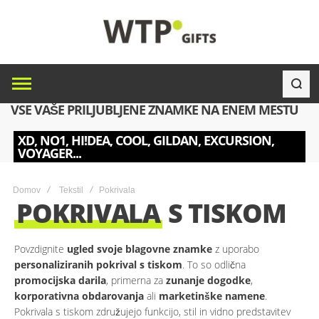
VSE VAŠE PRILJUBLJENE ZNAMKE NA ENEM MESTU
XD, NO1, HI!DEA, COOL, GILDAN, EXCURSION,
VOYAGER...
Domov
Tekstil
Pokrivala
POKRIVALA
S TISKOM
Povzdignite
ugled svoje blagovne znamke
z uporabo
personaliziranih pokrival s tiskom
. To so odlična
promocijska darila
, primerna za
zunanje dogodke
,
korporativna obdarovanja
ali
marketinške namene
.
Pokrivala s tiskom združujejo funkcijo, stil in vidno predstavitev