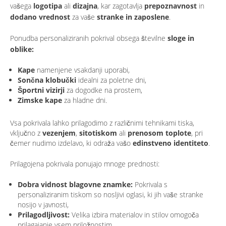
vašega
logotipa
ali
dizajna
, kar zagotavlja
prepoznavnost
in
dodano vrednost
za vaše
stranke in zaposlene
.
Ponudba personaliziranih pokrival obsega številne
sloge in
oblike:
Kape
namenjene vsakdanji uporabi,
Sončna klobučki
idealni za poletne dni,
Športni vizirji
za dogodke na prostem,
Zimske kape
za hladne dni.
Vsa pokrivala lahko prilagodimo z različnimi tehnikami tiska,
vključno z
vezenjem
,
sitotiskom
ali
prenosom toplote
, pri
čemer nudimo izdelavo, ki odraža vašo
edinstveno identiteto
.
Prilagojena pokrivala ponujajo mnoge prednosti:
Dobra vidnost blagovne znamke:
Pokrivala s
personaliziranim tiskom so nosljivi oglasi, ki jih vaše stranke
nosijo v javnosti,
Prilagodljivost:
Velika izbira materialov in stilov omogoča
prilagajanje vsem priložnostim,