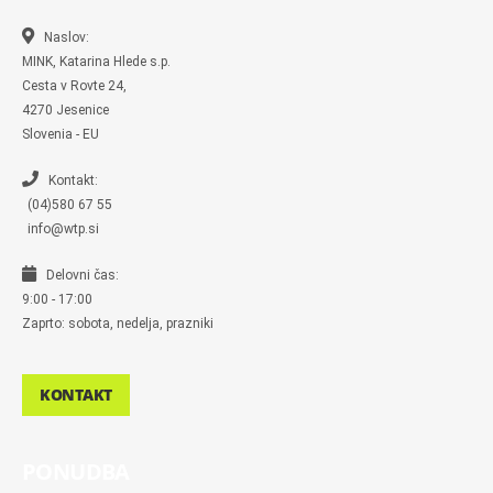
o
o
r
r
k
k
a
-
m
Naslov:
m
MINK, Katarina Hlede s.p.
e
s
Cesta v Rovte 24,
s
4270 Jesenice
e
n
Slovenia - EU
g
e
r
Kontakt:
(04)580 67 55
info@wtp.si
Delovni čas:
9:00 - 17:00
Zaprto: sobota, nedelja, prazniki
KONTAKT
PONUDBA