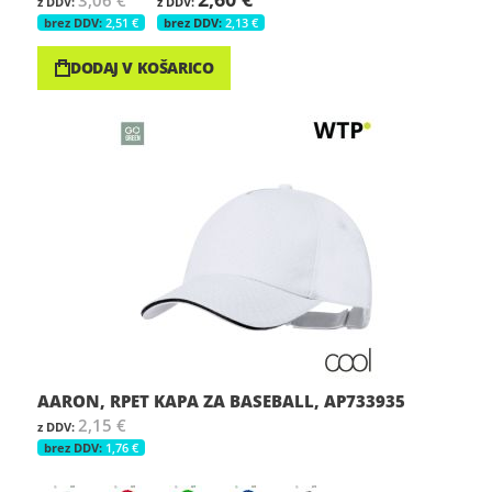
3,06 €
2,51 €
2,13 €
DODAJ V KOŠARICO
AARON, RPET KAPA ZA BASEBALL, AP733935
2,15 €
1,76 €