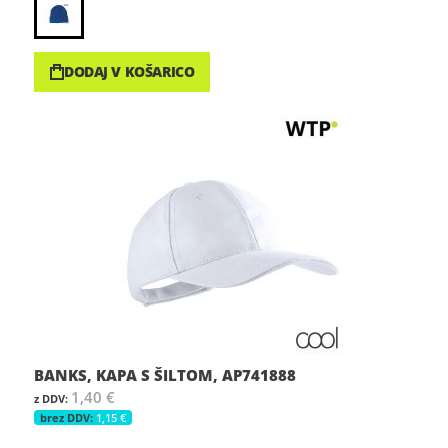
DODAJ V KOŠARICO
BANKS, KAPA S ŠILTOM, AP741888
1,40 €
1,15 €