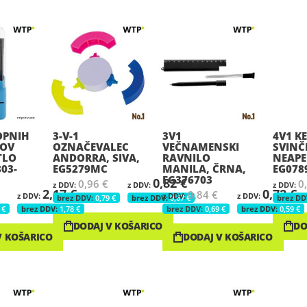
OPNIH
3-V-1
3V1
4V1 K
OV
OZNAČEVALEC
VEČNAMENSKI
SVINČ
TLO
ANDORRA, SIVA,
RAVNILO
NEAPE
03-
EG5279MC
MANILA, ČRNA,
EG078
EG376703
0,82 €
0,96 €
0
2,17 €
0,72 €
0,84 €
0,79 €
0,67 €
 €
1,78 €
0,69 €
0,59 €
DODAJ V KOŠARICO
DO
V KOŠARICO
DODAJ V KOŠARICO