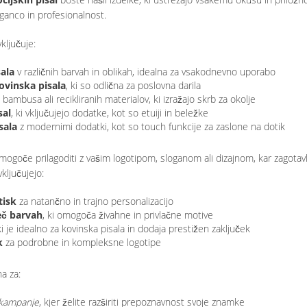
eganco in profesionalnost.
ljučuje:
ala
v različnih barvah in oblikah, idealna za vsakodnevno uporabo
ovinska pisala
, ki so odlična za poslovna darila
 bambusa ali recikliranih materialov, ki izražajo skrb za okolje
sal
, ki vključujejo dodatke, kot so etuiji in beležke
sala
z modernimi dodatki, kot so touch funkcije za zaslone na dotik
 mogoče prilagoditi z vašim logotipom, sloganom ali dizajnom, kar zagot
vključujejo:
tisk
za natančno in trajno personalizacijo
eč barvah
, ki omogoča živahne in privlačne motive
ki je idealno za kovinska pisala in dodaja prestižen zaključek
k
za podrobne in kompleksne logotipe
a za:
 kampanje
, kjer želite razširiti prepoznavnost svoje znamke