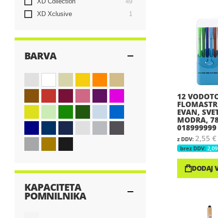
elementi
XD Collection
49
element
XD Xclusive
1
BARVA
12 VODOT
FLOMASTR
EVAN, SVE
MODRA, 78
018999999
2,55 €
2,09
DODAJ 
KAPACITETA
POMNILNIKA