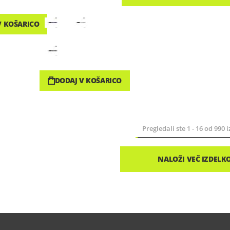
V KOŠARICO
DODAJ V KOŠARICO
Pregledali ste
1
-
16
od
990
i
NALOŽI VEČ IZDELK