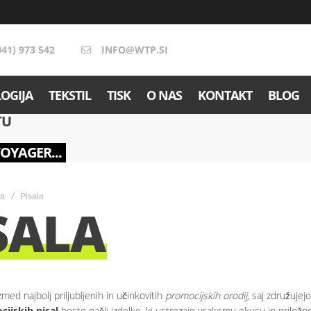
041) 973 542
INFO@WTP.SI
OGIJA
TEKSTIL
TISK
O NAS
KONTAKT
BLOG
TU
VOYAGER...
na
Pisala
SALA
med najbolj priljubljenih in učinkovitih
promocijskih orodij
, saj združuje
ijskih pisal
boste našli izdelke, ki ustrezajo vsakemu okusu in priložno