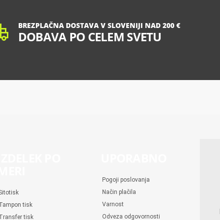
BREZPLAČNA DOSTAVA V SLOVENIJI NAD 200 €
DOBAVA PO CELEM SVETU
IZDELEK PO
UPORABNO
MERI
Pogoji poslovanja
Način plačila
Sitotisk
Varnost
Tampon tisk
Odveza odgovornosti
Transfer tisk