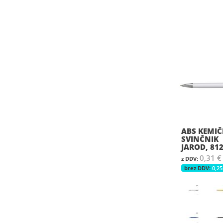
ABS KEMIČ
SVINČNIK
JAROD, 81
0,31 €
0,25