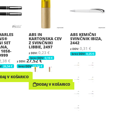
HARLES
ABS IN
ABS KEMIČNI
NS®
KARTONSKA CEV
SVINČNIK IBIZA,
I SET
Z SVINČNIKI
2442
ANA,
LIBBIE, 2497
0,31 €
 1058-
0,23 €
0,25 €
9999
0,19 €
27,52 €
2,38 €
26,54 €
22,56 €
DAJ V KOŠARICO
DODAJ V KOŠARICO