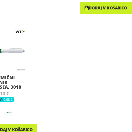
DODAJ V KOŠARICO
EMIČNI
NIK
EA, 3018
,10 €
0,08 €
DAJ V KOŠARICO