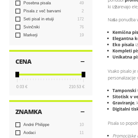
elementi
Posebna pisala
49
ki izžarevajo el
elementi
Pisala z več barvami
2
elementi
Seti pisal in etuiji
172
Naša ponudba vk
elementi
Svinčniki
76
Kemična pis
elementi
Markerji
19
Elegantna k
Eko pisala
iz
Kompleti pi
Unikatna pi
CENA
Vsako pisalo je
personalizacije 
0.03 €
210.53 €
Tamponski 
Sitotisk v v
Graviranje
, 
Digitalni tis
ZNAMKA
Pisala so popoln
elementi
André Philippe
10
elementi
Aodaci
11
Promocijske