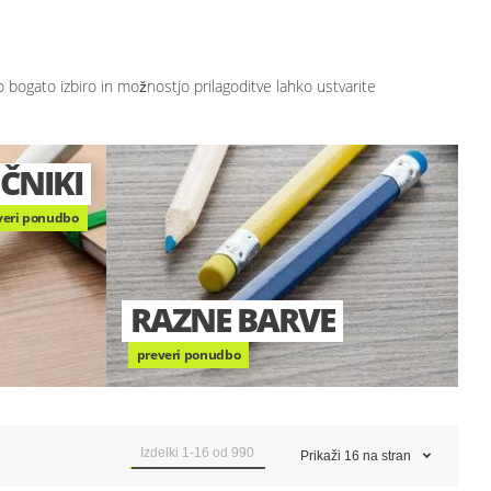
bogato izbiro in možnostjo prilagoditve lahko ustvarite
VELIKA IZBIRA BARV
preveri ponudbo
Izdelki
1
-
16
od
990
Prikaži
16
na stran