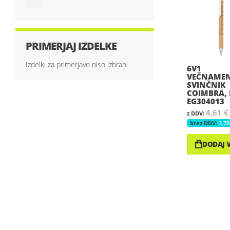
PRIMERJAJ IZDELKE
Izdelki za primerjavo niso izbrani
6V1
VEČNAMEN
SVINČNIK
COIMBRA, 
EG304013
4,61 €
3,78
DODAJ 