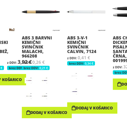
ABS 3 BARVNI
ABS 3-V-1
ABS C
SKI
KEMIČNI
KEMIČNI
DICKE
SVINČNIK
SVINČNIK
PISALN
BEŽ,
MALACHI,
CALVIN, 7124
SANT
966208
ČRNA,
0,41 €
00199
3,92 €
0,26 €
0,34 €
3
 €
3,21 €
0,21 €
V KOŠARICO
DO
DODAJ V KOŠARICO
DODAJ V KOŠARICO