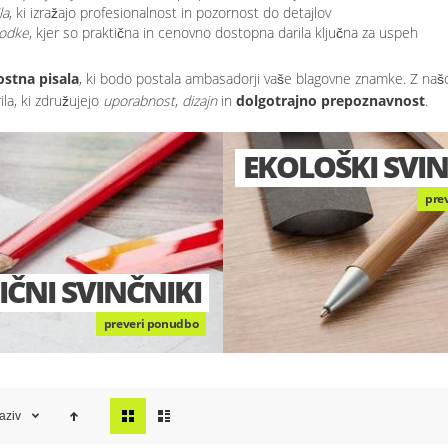
la
, ki izražajo profesionalnost in pozornost do detajlov
godke
, kjer so praktična in cenovno dostopna darila ključna za uspeh
stna pisala
, ki bodo postala ambasadorji vaše blagovne znamke. Z našo 
la, ki združujejo
uporabnost
,
dizajn
in
dolgotrajno prepoznavnost
.
ŠKI SVINČNIKI
preveri ponudbo
ČNI KEMIČNI SVINČNIKI
RAZNE BARVE
preveri ponudbo
Prikaži
aziv
kot