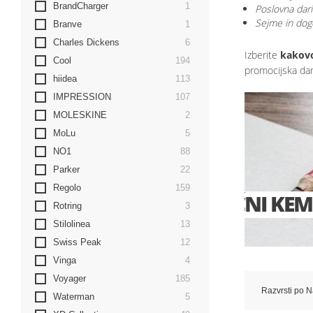
element
BrandCharger
1
Poslovna dari
Sejme in do
element
Branve
1
elementi
Charles Dickens
6
Izberite
kakovo
elementi
Cool
194
promocijska dari
elementi
hiidea
113
elementi
IMPRESSION
107
EKOLO
elementi
MOLESKINE
2
elementi
MoLu
5
elementi
NO1
88
elementi
Parker
22
elementi
Regolo
159
PLASTI
elementi
Rotring
3
elementi
Stilolinea
13
preveri ponudbo
elementi
Swiss Peak
12
elementi
Vinga
4
elementi
Voyager
185
Razvrsti po
N
elementi
Waterman
5