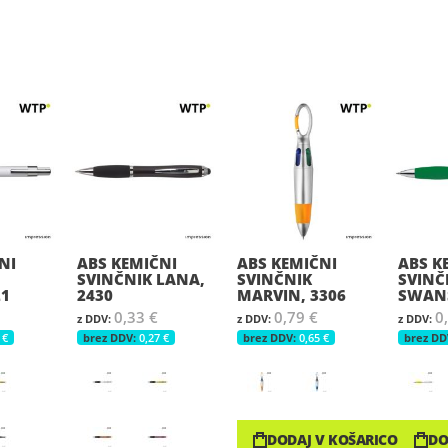
NI
ABS KEMIČNI
ABS KEMIČNI
ABS K
SVINČNIK LANA,
SVINČNIK
SVINČ
21
2430
MARVIN, 3306
SWANS
0,33 €
0,79 €
0
 €
0,27 €
0,65 €
DODAJ V KOŠARICO
DO