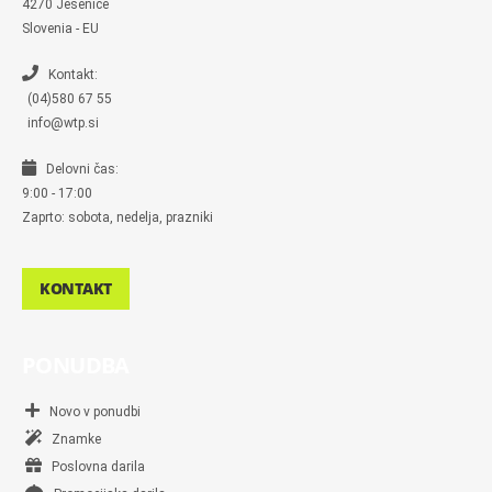
4270 Jesenice
e
n
Slovenia - EU
g
e
r
Kontakt:
(04)580 67 55
info@wtp.si
Delovni čas:
9:00 - 17:00
Zaprto: sobota, nedelja, prazniki
KONTAKT
PONUDBA
Novo v ponudbi
Znamke
Poslovna darila