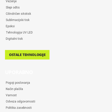
Vezenje
Slepi odtis
Cilindričen sitotisk
Sublimacijski tisk
Epoksi
Tehnologija UV LED
Digitalni tisk
OSTALE TEHNOLOGIJE
UPORABNO
Pogoji poslovanja
Način plačila
Varnost
Odveza odgovornosti
Politika zasebnosti