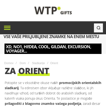
VSE VAŠE PRILJUBLJENE ZNAMKE NA ENEM MESTU
XD, NO1, HI!DEA, COOL, GILDAN, EXCURSION,
VOYAGER...
Domov
Dom
Sladkarije
Orient
ZA
ORIENT
Potopite se v eksotične okuse naših
promocijskih orientalskih
sladkarij
. Ta edinstven izbor vključuje različne slaščice, ki jih
navdihuje vzhod, od turških dobrot do arabskih sladkarij, od
katerih vsaka ponuja okus Orienta. Te poslastice je mogoče
prilagoditi z blagovno znamko vašega podjetja
, zaradi česar