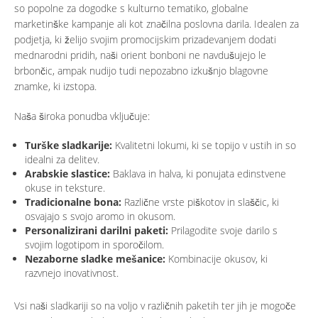
so popolne za dogodke s kulturno tematiko, globalne
marketinške kampanje ali kot značilna poslovna darila. Idealen za
podjetja, ki želijo svojim promocijskim prizadevanjem dodati
mednarodni pridih, naši orient bonboni ne navdušujejo le
brbončic, ampak nudijo tudi nepozabno izkušnjo blagovne
znamke, ki izstopa.
Naša široka ponudba vključuje:
Turške sladkarije:
Kvalitetni lokumi, ki se topijo v ustih in so
idealni za delitev.
Arabskie slastice:
Baklava in halva, ki ponujata edinstvene
okuse in teksture.
Tradicionalne bona:
Različne vrste piškotov in slaščic, ki
osvajajo s svojo aromo in okusom.
Personalizirani darilni paketi:
Prilagodite svoje darilo s
svojim logotipom in sporočilom.
Nezaborne sladke mešanice:
Kombinacije okusov, ki
razvnejo inovativnost.
Vsi naši sladkariji so na voljo v različnih paketih ter jih je mogoče