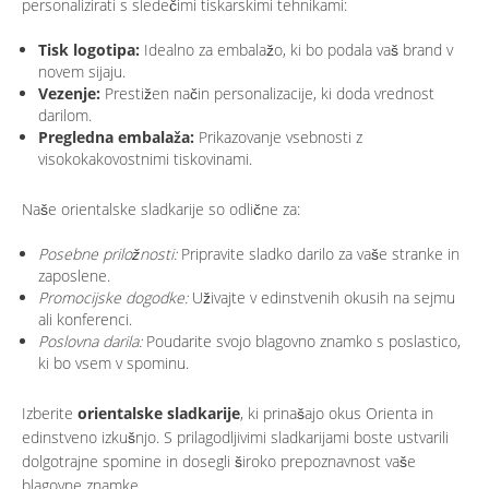
personalizirati s sledečimi tiskarskimi tehnikami:
Tisk logotipa:
Idealno za embalažo, ki bo podala vaš brand v
novem sijaju.
Vezenje:
Prestižen način personalizacije, ki doda vrednost
darilom.
Pregledna embalaža:
Prikazovanje vsebnosti z
visokokakovostnimi tiskovinami.
Naše orientalske sladkarije so odlične za:
Posebne priložnosti:
Pripravite sladko darilo za vaše stranke in
zaposlene.
Promocijske dogodke:
Uživajte v edinstvenih okusih na sejmu
ali konferenci.
Poslovna darila:
Poudarite svojo blagovno znamko s poslastico,
ki bo vsem v spominu.
Izberite
orientalske sladkarije
, ki prinašajo okus Orienta in
edinstveno izkušnjo. S prilagodljivimi sladkarijami boste ustvarili
dolgotrajne spomine in dosegli široko prepoznavnost vaše
blagovne znamke.