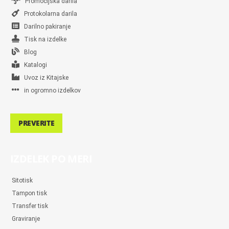
Promocijska darila
Protokolarna darila
Darilno pakiranje
Tisk na izdelke
Blog
Katalogi
Uvoz iz Kitajske
in ogromno izdelkov
PREVERITE
IZDELEK PO MERI
Sitotisk
Tampon tisk
Transfer tisk
Graviranje