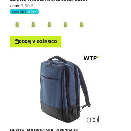
3,60 €
2,95 €
DODAJ V KOŠARICO
BEZOS, NAHRBTNIK, AP810433