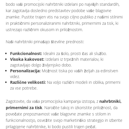
bodo vaši promocijski nahrbtniki izdelani po najvišjih standardih,
kar zagotavlja dosledno predstavitev podobe vaše blagovne
znamke. Pustite trajen vtis na svojo ciljno publiko z našimi stilnimi
in praktičnimi personaliziranimi nahrbtniki, primernimi za tisk, ki
ustrezajo različnim okusom in priložnostim.
Naši nahrbtniki prinašajo številne prednosti:
Funkcionalnost:
Idealni za šolo, prosti čas ali službo.
Visoka kakovost:
Izdelani iz trpežnih materialov, ki
zagotavljajo dolgo življenjsko dobo.
Personalizacija:
Možnost tiska po vaših željah za edinstven
videz.
Različne velikosti:
Na voljo različni modeli in oblika, primerni
za vse potrebe.
Zagotovite, da vaša promocijska kampanja izstopa, z
nahrbtniki,
primernimi za tisk
. Naročite takoj in izkoristite priložnost, da
povečate prepoznavnost vaše blagovne znamke s stilom in
funkcionalnostjo, osvežite svojo marketinško strategijo in izberite
prilagojene nahrbtnike, ki bodo pustili trajen pečat.