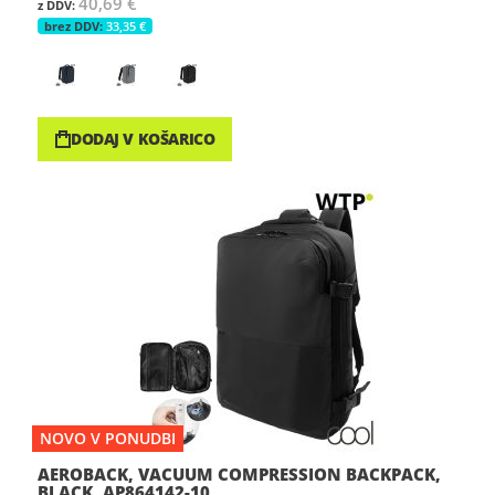
40,69 €
33,35 €
DODAJ V KOŠARICO
NOVO V PONUDBI
AEROBACK, VACUUM COMPRESSION BACKPACK,
BLACK, AP864142-10