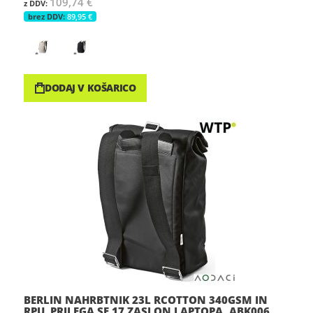
109,74 €
89,95 €
DODAJ V KOŠARICO
BERLIN NAHRBTNIK 23L RCOTTON 340GSM IN
RPU. PRILEGA SE 17 ZASLON LAPTOPA, ABK006