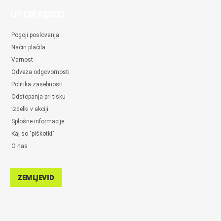
UPORABNO
Pogoji poslovanja
Način plačila
Varnost
Odveza odgovornosti
Politika zasebnosti
Odstopanja pri tisku
Izdelki v akciji
Splošne informacije
Kaj so "piškotki"
O nas
ZEMLJEVID