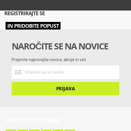
REGISTRIRAJTE SE
IN PRIDOBITE POPUST
NAROČITE SE NA NOVICE
Prejmite najnovejše novice, akcije in več
Prejmite
najnovejše
novice,
akcije
PRIJAVA
in
več
POVEŽITE SE Z NAMI