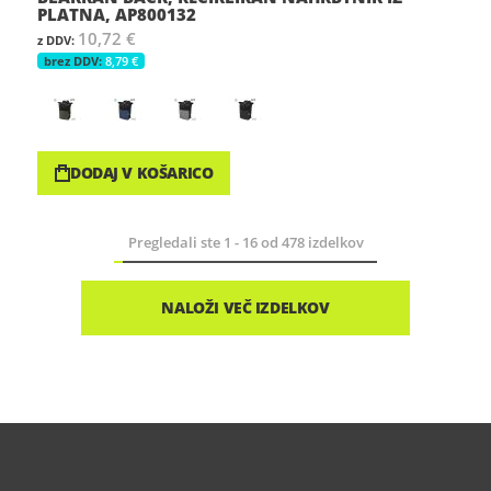
PLATNA, AP800132
10,72 €
8,79 €
DODAJ V KOŠARICO
Pregledali ste
1
-
16
od
478
izdelkov
NALOŽI VEČ IZDELKOV