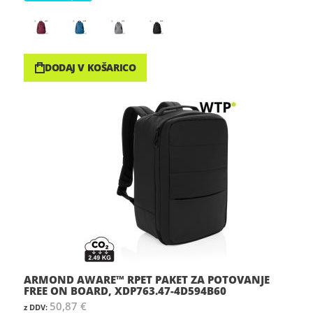
DODAJ V KOŠARICO
ARMOND AWARE™ RPET PAKET ZA POTOVANJE
FREE ON BOARD, XDP763.47-4D594B60
50,87 €