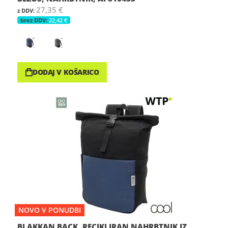
27,35 €
22,42 €
DODAJ V KOŠARICO
NOVO V PONUDBI
BLAKKAN BACK, RECIKLIRAN NAHRBTNIK IZ