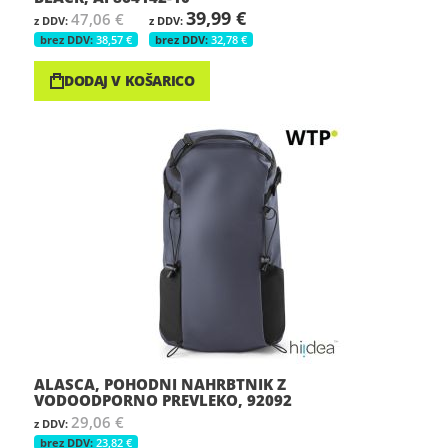
39,99 €
47,06 €
38,57 €
32,78 €
DODAJ V KOŠARICO
ALASCA, POHODNI NAHRBTNIK Z
VODOODPORNO PREVLEKO, 92092
29,06 €
23,82 €