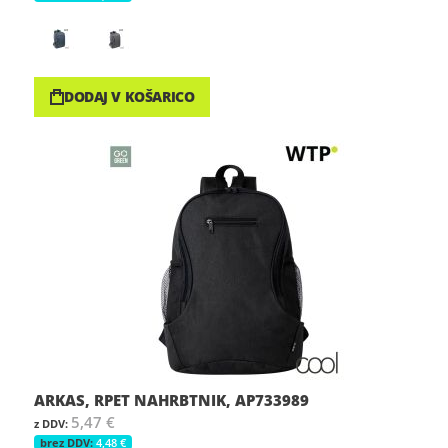
DODAJ V KOŠARICO
ARKAS, RPET NAHRBTNIK, AP733989
5,47 €
4,48 €