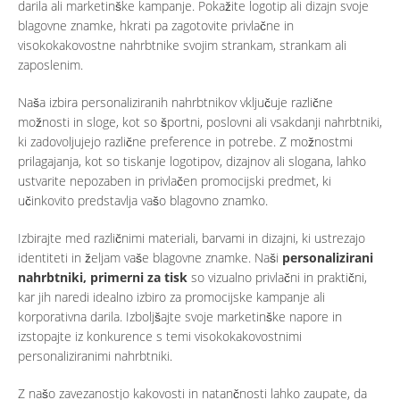
darila ali marketinške kampanje. Pokažite logotip ali dizajn svoje
blagovne znamke, hkrati pa zagotovite privlačne in
visokokakovostne nahrbtnike svojim strankam, strankam ali
zaposlenim.
Naša izbira personaliziranih nahrbtnikov vključuje različne
možnosti in sloge, kot so športni, poslovni ali vsakdanji nahrbtniki,
ki zadovoljujejo različne preference in potrebe. Z možnostmi
prilagajanja, kot so tiskanje logotipov, dizajnov ali slogana, lahko
ustvarite nepozaben in privlačen promocijski predmet, ki
učinkovito predstavlja vašo blagovno znamko.
Izbirajte med različnimi materiali, barvami in dizajni, ki ustrezajo
identiteti in željam vaše blagovne znamke. Naši
personalizirani
nahrbtniki, primerni za tisk
so vizualno privlačni in praktični,
kar jih naredi idealno izbiro za promocijske kampanje ali
korporativna darila. Izboljšajte svoje marketinške napore in
izstopajte iz konkurence s temi visokokakovostnimi
personaliziranimi nahrbtniki.
Z našo zavezanostjo kakovosti in natančnosti lahko zaupate, da