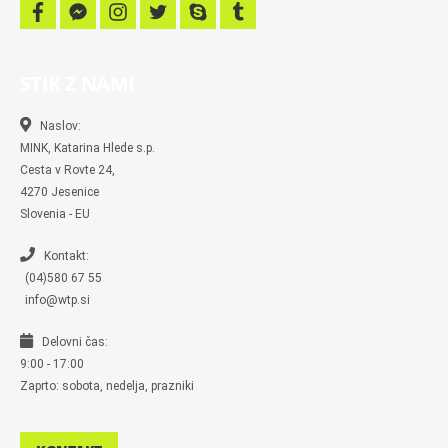
f
f
i
t
s
t
a
a
n
w
k
u
c
c
s
i
y
m
e
e
t
t
p
b
b
b
a
t
e
l
STIK Z NAMI
o
o
g
e
r
o
o
r
r
k
k
a
-
m
Naslov:
m
MINK, Katarina Hlede s.p.
e
s
Cesta v Rovte 24,
s
4270 Jesenice
e
n
Slovenia - EU
g
e
r
Kontakt:
(04)580 67 55
info@wtp.si
Delovni čas:
9:00 - 17:00
Zaprto: sobota, nedelja, prazniki