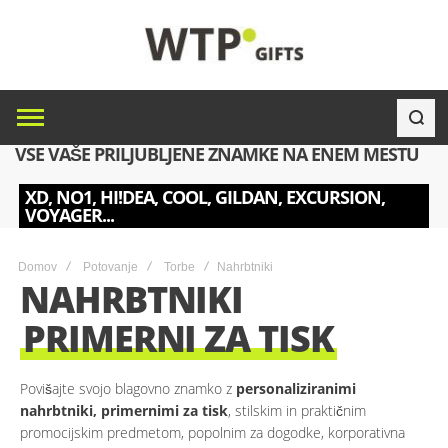
VSE VAŠE PRILJUBLJENE ZNAMKE NA ENEM MESTU
XD, NO1, HI!DEA, COOL, GILDAN, EXCURSION,
VOYAGER...
Domov
Potovanje
Torbe
Nahrbtniki
NAHRBTNIKI
PRIMERNI ZA TISK
Povišajte svojo blagovno znamko z
personaliziranimi
nahrbtniki, primernimi za tisk
, stilskim in praktičnim
promocijskim predmetom, popolnim za dogodke, korporativna