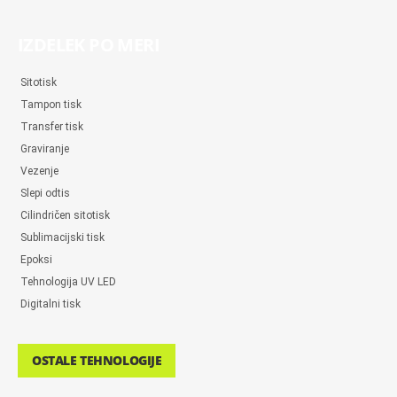
IZDELEK PO MERI
Sitotisk
Tampon tisk
Transfer tisk
Graviranje
Vezenje
Slepi odtis
Cilindričen sitotisk
Sublimacijski tisk
Epoksi
Tehnologija UV LED
Digitalni tisk
OSTALE TEHNOLOGIJE