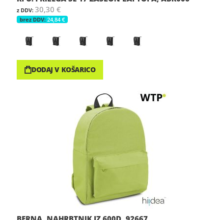
30,30 €
24,84 €
DODAJ V KOŠARICO
BERNA, NAHRBTNIK IZ 600D, 92667