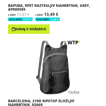
BAPUBA, RPET RAZTEGLJIV NAHRBTNIK, GREY,
AP800585
13,49 €
15,87 €
13,01 €
11,06 €
DODAJ V KOŠARICO
BARCELONA, 210D RIPSTOP ZLOŽLJIV
NAHRBTNIK, 92669