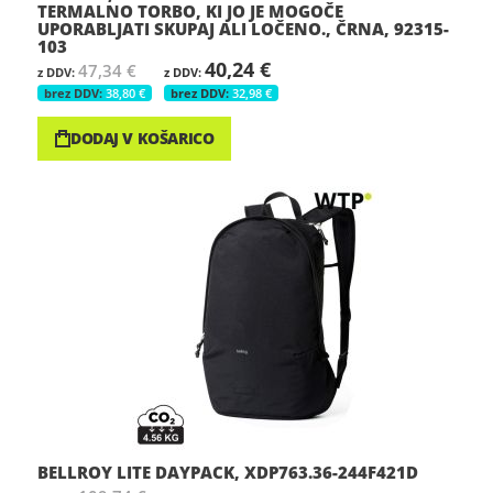
TERMALNO TORBO, KI JO JE MOGOČE
UPORABLJATI SKUPAJ ALI LOČENO., ČRNA, 92315-
103
40,24 €
47,34 €
38,80 €
32,98 €
DODAJ V KOŠARICO
BELLROY LITE DAYPACK, XDP763.36-244F421D