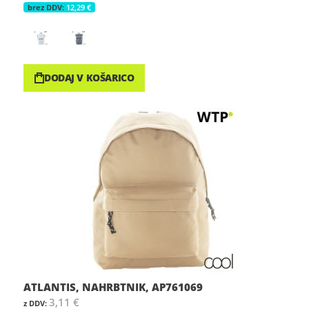
12,29 €
DODAJ V KOŠARICO
ATLANTIS, NAHRBTNIK, AP761069
3,11 €