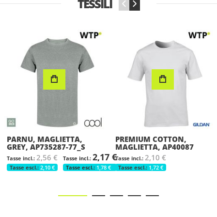
TESSILI
‹
›
PREMIUM COTTON,
GI18500, FELPA CON
MAGLIETTA, AP40087
CAPPUCCIO, AP40088
7 €
2,10 €
0,00 €
€
1,72 €
0,00 €