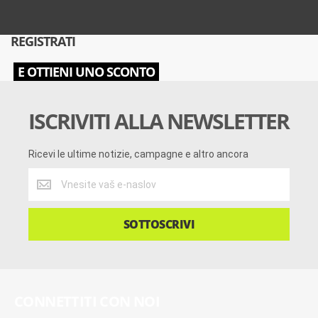
REGISTRATI
E OTTIENI UNO SCONTO
ISCRIVITI ALLA NEWSLETTER
Ricevi le ultime notizie, campagne e altro ancora
Ricevi
le
ultime
notizie,
SOTTOSCRIVI
campagne
e
altro
ancora
CONNETTITI CON NOI