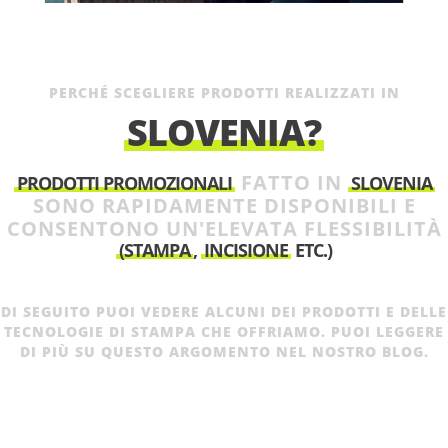
PERCHÉ SCEGLIERE PRODOTTI REALIZZATI IN
SLOVENIA?
FATTO IN
PRODOTTI PROMOZIONALI
SLOVENIA
SONO RAPIDAMENTE DISPONIBILI E
CONSENTONO UN'ELEVATA FLESSIBILITÀ
(STAMPA
,
INCISIONE
ETC.)
DI SEGUITO PUOI VEDERE ALCUNI DEI PRODOTTI E DELLE
TECNOLOGIE DI STAMPA CHE OFFRIAMO. PUOI LEGGERE
DI PIÙ SU QUESTO ARGOMENTO NEL NOSTRO BLOG.