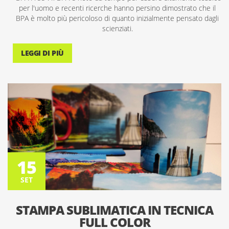
per l'uomo e recenti ricerche hanno persino dimostrato che il
BPA è molto più pericoloso di quanto inizialmente pensato dagli
scienziati.
LEGGI DI PIÙ
15
SET
15
SET
STAMPA SUBLIMATICA IN TECNICA
FULL COLOR