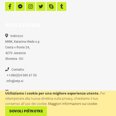
f
f
i
t
s
t
a
a
n
w
k
u
c
c
s
i
y
m
e
e
t
t
p
b
b
b
a
t
e
l
INFO AZIENDA
o
o
g
e
r
o
o
r
r
k
k
a
-
m
Indirizzo:
m
MINK, Katarina Hlede s.p.
e
s
Cesta v Rovte 24,
s
4270 Jesenice
e
n
Slovenia - EU
g
e
r
Contatto:
++386(0)4 580 67 55
info@wtp.si
Ore lavorative:
Utilizziamo i cookie per una migliore esperienza utente.
Per
9:00 - 17:00
ottemperare alla nuova direttiva sulla privacy, chiediamo il tuo
consenso all'uso dei cookie.
Maggiori informazioni sui cookie
.
Chiuso: sabato, domenica, festivi
DOVOLI PIŠTKOTKE