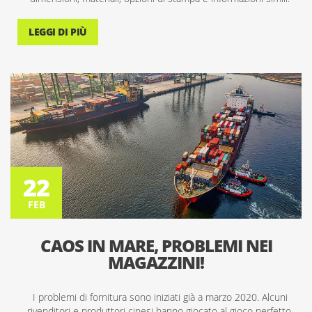
LEGGI DI PIÙ
22
FEB
22
FEB
CAOS IN MARE, PROBLEMI NEI
MAGAZZINI!
I problemi di fornitura sono iniziati già a marzo 2020. Alcuni
rivenditori e produttori cinesi hanno giocato al gioco perfetto,