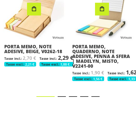
PORTA MEMO,
PORTAPENNE, NOTE
QUADERNO, NOTE
ADESIVE, RIGHELLO,
ADESIVE, PENNA A SFERA
MARRONE, V2496-16
9 €
| MADELYN, MISTO,
0,6
0,72 €
€
V2241-00
0,59 €
0,50 
1,62 €
1,90 €
1,56 €
1,33 €