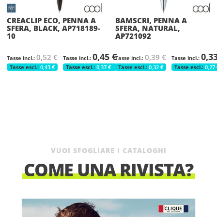
CREACLIP ECO, PENNA A
BAMSCRI, PENNA A
SFERA, BLACK, AP718189-
SFERA, NATURAL,
10
AP721092
0,45 €
0,3
0,52 €
0,39 €
0,43 €
0,37 €
0,32 €
0,27 
VUOI SFOGLIARE I CATALOGHI
COME UNA RIVISTA?
COOL