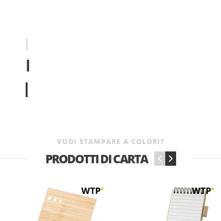
BASSE
BATTERIE?
dai un'occhiata
VUOI STAMPARE A COLORI?
PRODOTTI DI CARTA
‹
›