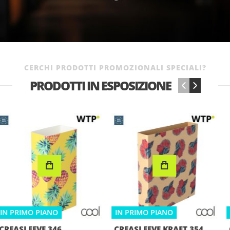
AMPIA GAMMA 
prodotti promozionali
CERCHI PRODOTTI PROMOZIONALI SPECIALI?
PRODOTTI IN ESPOSIZIONE
‹
›
IN PRIMO PIANO
IN PRIMO PIANO
CREASLEEVE KRAFT 354,
CREABOX PB-355,