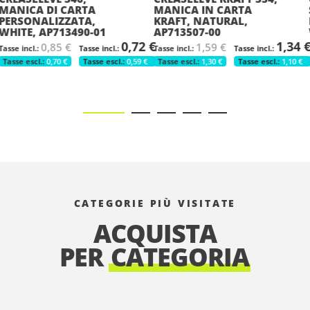
MANICA IN CARTA
SCATOLA
KRAFT, NATURAL,
PERSONALIZZATA,
AP713507-00
WHITE, AP716210-01
2 €
1,34 €
1,1
1,59 €
1,39 €
€
1,30 €
1,10 €
1,14 €
0,97 
CATEGORIE PIÙ VISITATE
ACQUISTA
PER
CATEGORIA