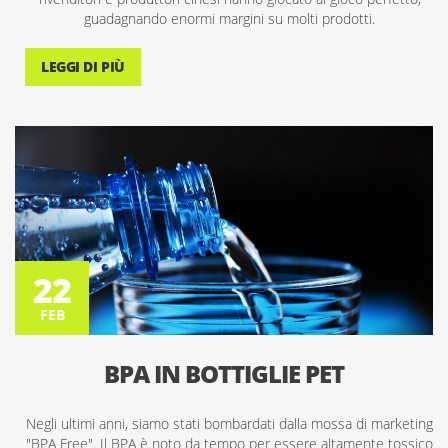
guadagnando enormi margini su molti prodotti.
LEGGI DI PIÙ
22
FEB
22
FEB
BPA IN BOTTIGLIE PET
Negli ultimi anni, siamo stati bombardati dalla mossa di marketing
"BPA Free". Il BPA è noto da tempo per essere altamente tossico