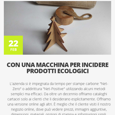
22
FEB
22
FEB
CON UNA MACCHINA PER INCIDERE
PRODOTTI ECOLOGICI
L'azienda si è impegnata da tempo per stampe carbone "Net-
Zero" o addirittura "Net-Positive" utilizzando alcuni metodi
semplici ma efficaci. Da oltre un decennio offriamo cataloghi
cartacei solo ai clienti che li desiderano esplicitamente. Offriamo
una versione online agli altri. È meglio che il cliente visiti il nostro
negozio online, dove può vedere prezzi, immagini aggiuntive,
dimensioni, materiali, opzioni di stampa e informazioni simili.