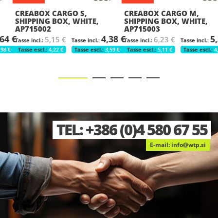
CREABOX CARGO S,
CREABOX CARGO M,
SHIPPING BOX, WHITE,
SHIPPING BOX, WHITE,
AP715002
AP715003
4 €
4,38 €
5,2
5,15 €
6,23 €
€
4,22 €
3,59 €
5,11 €
4,34 
(0)4 580 67 55
E-mail:
info@wtp.si