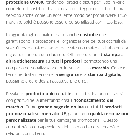
protezione UV400
, rendendoli pratici e sicuri per l'uso in varie
condizioni. I nostri occhiali non solo proteggono i tuoi occhi ma
servono anche come un eccellente modo per promuovere il tuo
marchio, poiché possono essere personalizzati con il tuo logo.
In aggiunta agli occhiali, offriamo anche
custodie
che
garantiscono la protezione e l'organizzazione dei tuoi occhiali da
sole. Queste custodie sono realizzate con materiali di alta qualità
e garantiscono un uso duraturo. Offriamo opzioni di
stampa
o
altra etichettatura
su
tutti i prodotti
, permettendo una
completa personalizzazione in linea con il tuo
marchio
. Con varie
tecniche di stampa come la
serigrafia
e la
stampa digitale
,
possiamo creare design accattivanti e unici.
Regala un
prodotto unico
e
utile
che il destinatario utilizzerà
con gratitudine, aumentando così il
riconoscimento del
marchio
. Come
grande negozio online
con tutti i
prodotti
promozionali
sul
mercato UE
, garantiamo
qualità e soluzioni
personalizzate
per le tue campagne promozionali. Questo
aumenterà la consapevolezza del tuo marchio e rafforzerà le
relazioni con i clienti.