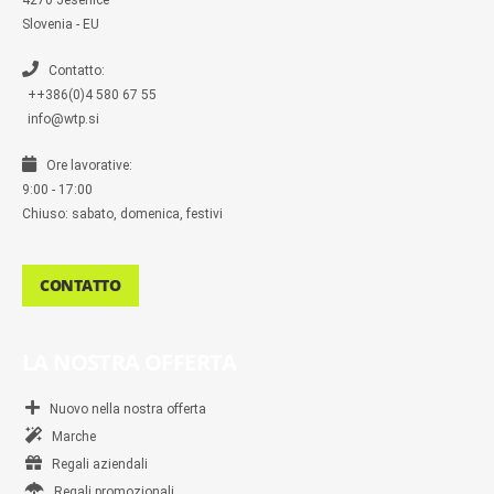
4270 Jesenice
e
n
Slovenia - EU
g
e
r
Contatto:
++386(0)4 580 67 55
info@wtp.si
Ore lavorative:
9:00 - 17:00
Chiuso: sabato, domenica, festivi
CONTATTO
LA NOSTRA OFFERTA
Nuovo nella nostra offerta
Marche
Regali aziendali
Regali promozionali