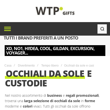
TUTTI I BRAND PREFERITI A UN POSTO
XD, NO1, HI!DEA, COOL, GILDAN, EXCURSION,
VOYAGER...
Casa
Divertimento
Tempo libero
Occhiali da sole e casi
OCCHIALI DA SOLE
E
CUSTODIE
Nel nostro assortimento di
business
e
regali promozionali
,
troverai una
larga selezione di occhiali da sole
in
forme
moderne e
colori
vivaci. Tutti gli occhiali da sole offrono