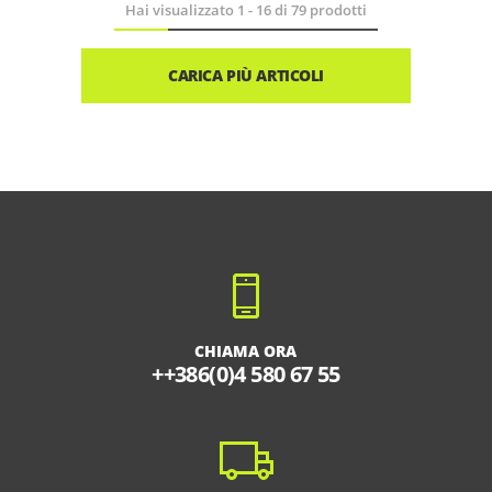
Hai visualizzato
1
-
16
di
79
prodotti
CARICA PIÙ ARTICOLI
CHIAMA ORA
++386(0)4 580 67 55