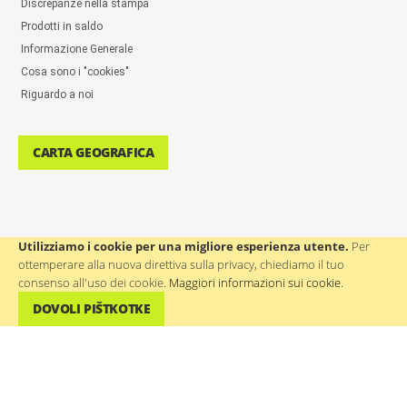
Discrepanze nella stampa
Prodotti in saldo
Informazione Generale
Cosa sono i "cookies"
Riguardo a noi
CARTA GEOGRAFICA
Utilizziamo i cookie per una migliore esperienza utente.
Per
ottemperare alla nuova direttiva sulla privacy, chiediamo il tuo
ASSISTENZA AGLI UTENTI: ++386(0)4 580 67 55
consenso all'uso dei cookie.
Maggiori informazioni sui cookie
.
DOVOLI PIŠTKOTKE
©
WTP Regali promozionali e aziendali
- Tutti i diritti riservati.