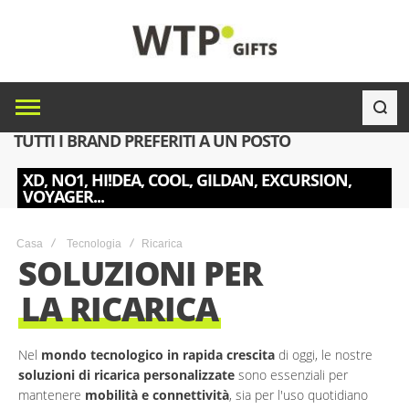
TUTTI I BRAND PREFERITI A UN POSTO
XD, NO1, HI!DEA, COOL, GILDAN, EXCURSION,
VOYAGER...
Casa
Tecnologia
Ricarica
SOLUZIONI PER
LA RICARICA
Nel
mondo tecnologico in rapida crescita
di oggi, le nostre
soluzioni di ricarica personalizzate
sono essenziali per
mantenere
mobilità e connettività
, sia per l'uso quotidiano