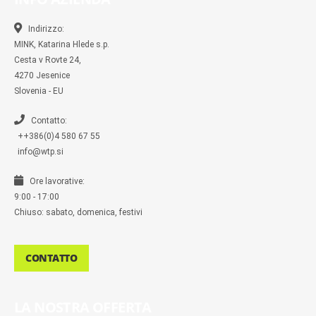
o
o
g
e
r
o
o
r
r
k
k
a
-
m
Indirizzo:
m
MINK, Katarina Hlede s.p.
e
s
Cesta v Rovte 24,
s
4270 Jesenice
e
n
Slovenia - EU
g
e
r
Contatto:
++386(0)4 580 67 55
info@wtp.si
Ore lavorative:
9:00 - 17:00
Chiuso: sabato, domenica, festivi
CONTATTO
LA NOSTRA OFFERTA