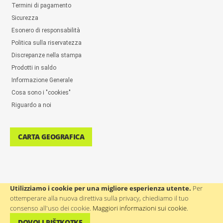
Termini di pagamento
Sicurezza
Esonero di responsabilità
Politica sulla riservatezza
Discrepanze nella stampa
Prodotti in saldo
Informazione Generale
Cosa sono i "cookies"
Riguardo a noi
CARTA GEOGRAFICA
Utilizziamo i cookie per una migliore esperienza utente.
Per
ottemperare alla nuova direttiva sulla privacy, chiediamo il tuo
ASSISTENZA AGLI UTENTI: ++386(0)4 580 67 55
consenso all'uso dei cookie.
Maggiori informazioni sui cookie
.
DOVOLI PIŠTKOTKE