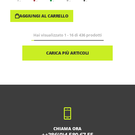
AGGIUNGI AL CARRELLO
Hai visualizzato
1
-
16
di
436
prodotti
CARICA PIÙ ARTICOLI
CHIAMA ORA
++386(0)4 580 67 55