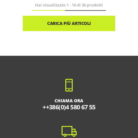
Hai visualizzato
1
-
16
di
36
prodotti
CARICA PIÙ ARTICOLI
CHIAMA ORA
++386(0)4 580 67 55