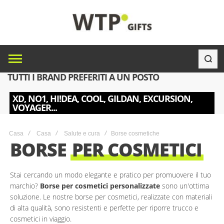
TUTTI I BRAND PREFERITI A UN POSTO
XD, NO1, HI!DEA, COOL, GILDAN, EXCURSION,
VOYAGER...
Casa
Casa
Salute e cura
Borse cosmetiche
BORSE
PER COSMETICI
Stai cercando un modo elegante e pratico per promuovere il tuo
marchio?
Borse per cosmetici personalizzate
sono un'ottima
soluzione. Le nostre borse per cosmetici, realizzate con materiali
di alta qualità, sono resistenti e perfette per riporre trucco e
cosmetici in viaggio.