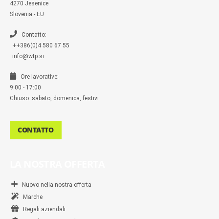
s
4270 Jesenice
e
n
Slovenia - EU
g
e
r
Contatto:
++386(0)4 580 67 55
info@wtp.si
Ore lavorative:
9:00 - 17:00
Chiuso: sabato, domenica, festivi
CONTATTO
LA NOSTRA OFFERTA
Nuovo nella nostra offerta
Marche
Regali aziendali