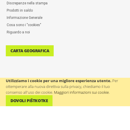
Discrepanze nella stampa
Prodotti in saldo
Informazione Generale
Cosa sono i "cookies"
Riguardo a noi
CARTA GEOGRAFICA
Utilizziamo i cookie per una migliore esperienza utente.
Per
ottemperare alla nuova direttiva sulla privacy, chiediamo il tuo
ASSISTENZA AGLI UTENTI: ++386(0)4 580 67 55
consenso all'uso dei cookie.
Maggiori informazioni sui cookie
.
DOVOLI PIŠTKOTKE
©
WTP Regali promozionali e aziendali
- Tutti i diritti riservati.