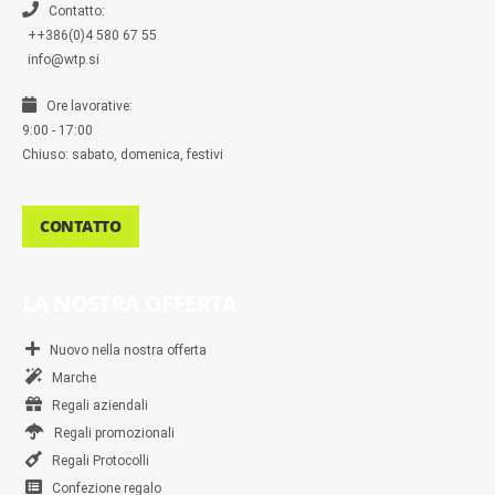
r
Contatto:
++386(0)4 580 67 55
info@wtp.si
Ore lavorative:
9:00 - 17:00
Chiuso: sabato, domenica, festivi
CONTATTO
LA NOSTRA OFFERTA
Nuovo nella nostra offerta
Marche
Regali aziendali
Regali promozionali
Regali Protocolli
Confezione regalo