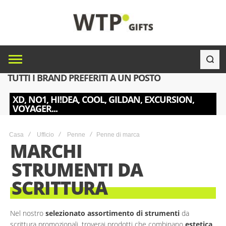
TUTTI I BRAND PREFERITI A UN POSTO
XD, NO1, HI!DEA, COOL, GILDAN, EXCURSION,
VOYAGER...
Casa
Ufficio
Penne
Penne di marca
MARCHI
STRUMENTI DA
SCRITTURA
Nel nostro
selezionato assortimento di strumenti
da
scrittura promozionali, troverai prodotti che combinano
estetica