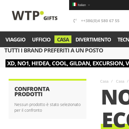
Italian
++386(0)4 580 67 55
VIAGGIO
UFFICIO
CASA
DIVERTIMENTO
TEC
TUTTI I BRAND PREFERITI A UN POSTO
XD, NO1, HI!DEA, COOL, GILDAN, EXCURSION, 
Casa
Casa
N
CONFRONTA
PRODOTTI
Nessun prodotto è stato selezionato
EC
per il confronto