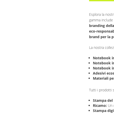
Esplora la nostr
gamma include n
branding dell
eco-responsab
brand per la 
La nostra collez
Notebook in 
Notebook i
Notebook in
Adesivi ecos
Materiali pe
Tutti i prodott
Stampa del 
Ricamo:
Un m
Stampa digi