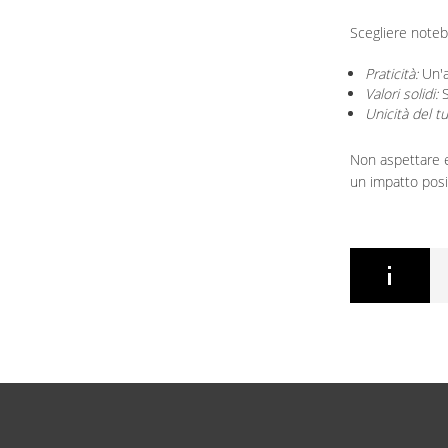
Scegliere noteb
Praticità:
Un'a
Valori solidi:
S
Unicità del t
Non aspettare 
un impatto posit