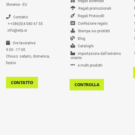
Regali aziendali
Slovenia - EU
Regali promozionali
Regali Protocolli
Contatto:
Confezione regalo
++386(0)4 580 67 55
info@wtp.si
Stampa sui prodotti
Blog
Ore lavorative:
Cataloghi
9:00 - 17:00
Importazione dall'estremo
Chiuso: sabato, domenica,
oriente
festivi
e molti prodotti
CONTATTO
CONTROLLA