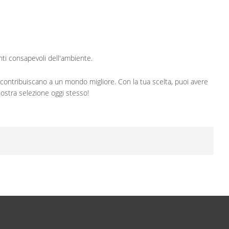
enti consapevoli dell'ambiente.
e contribuiscano a un mondo migliore. Con la tua scelta, puoi avere
nostra selezione oggi stesso!