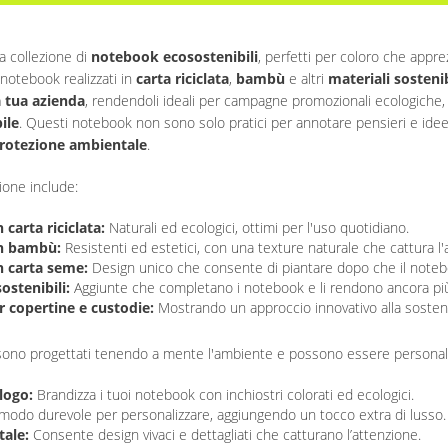
a collezione di
notebook ecosostenibili
, perfetti per coloro che appre
otebook realizzati in
carta riciclata
,
bambù
e altri
materiali sostenib
a tua azienda
, rendendoli ideali per campagne promozionali ecologiche,
ile
. Questi notebook non sono solo pratici per annotare pensieri e i
protezione ambientale
.
ione include:
carta riciclata:
Naturali ed ecologici, ottimi per l'uso quotidiano.
n bambù:
Resistenti ed estetici, con una texture naturale che cattura l'
 carta seme:
Design unico che consente di piantare dopo che il noteboo
ostenibili:
Aggiunte che completano i notebook e li rendono ancora più 
r copertine e custodie:
Mostrando un approccio innovativo alla sostenib
i sono progettati tenendo a mente l'ambiente e possono essere personaliz
logo:
Brandizza i tuoi notebook con inchiostri colorati ed ecologici.
odo durevole per personalizzare, aggiungendo un tocco extra di lusso.
tale:
Consente design vivaci e dettagliati che catturano l’attenzione.