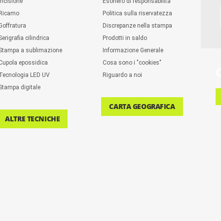
Incisione
Esonero di responsabilità
Ricamo
Politica sulla riservatezza
Goffratura
Discrepanze nella stampa
Serigrafia cilindrica
Prodotti in saldo
Stampa a sublimazione
Informazione Generale
Cupola epossidica
Cosa sono i "cookies"
Tecnologia LED UV
Riguardo a noi
Stampa digitale
CARTA GEOGRAFICA
ALTRE TECNICHE