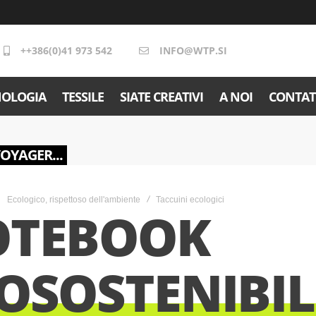
++386(0)41 973 542
INFO@WTP.SI
NOLOGIA
TESSILE
SIATE CREATIVI
A NOI
CONTAT
VOYAGER...
Ecologico, rispettoso dell'ambiente
Taccuini ecologici
OTEBOOK
OSOSTENIBIL