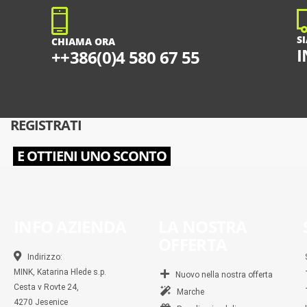
S
CHIAMA ORA
I
++386(0)4 580 67 55
REGISTRATI
E OTTIENI UNO SCONTO
INFO AZIENDA
LA NOSTRA
OFFERTA
Indirizzo:
MINK, Katarina Hlede s.p.
Nuovo nella nostra offerta
Cesta v Rovte 24,
Marche
4270 Jesenice