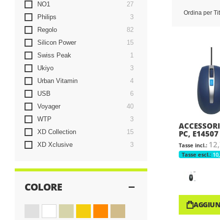
items
NO1
27
Ordina per
Ti
items
Philips
3
items
Regolo
82
items
Silicon Power
15
item
Swiss Peak
1
items
Ukiyo
3
items
Urban Vitamin
4
items
USB
6
items
Voyager
40
items
WTP
3
ACCESSORI
items
XD Collection
15
PC, E14507
12,
items
XD Xclusive
3
10
COLORE
AGGIUN