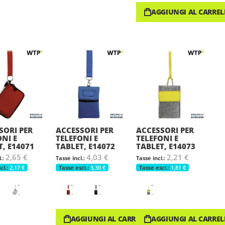
AGGIUNGI AL CARREL
SORI PER
ACCESSORI PER
ACCESSORI PER
ONI E
TELEFONI E
TELEFONI E
T, E14071
TABLET, E14072
TABLET, E14073
2,65 €
4,03 €
2,21 €
2,17 €
3,30 €
1,81 €
AGGIUNGI AL CARRELLO
AGGIUNGI AL CARREL