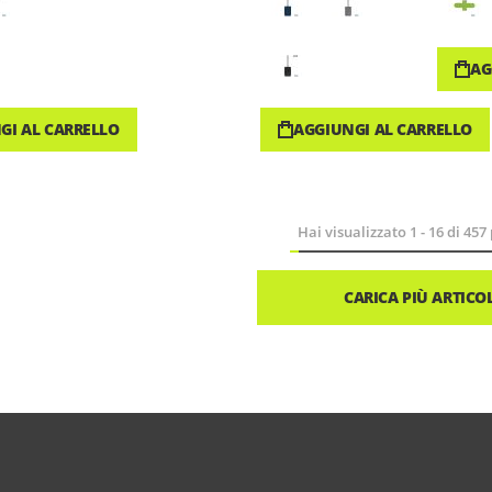
AG
GI AL CARRELLO
AGGIUNGI AL CARRELLO
Hai visualizzato
1
-
16
di
457
CARICA PIÙ ARTICOL