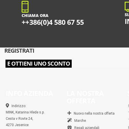
S
CHIAMA ORA
I
++386(0)4 580 67 55
REGISTRATI
E OTTIENI UNO SCONTO
INFO AZIENDA
LA NOSTRA
OFFERTA
Indirizzo:
MINK, Katarina Hlede s.p.
Nuovo nella nostra offerta
Cesta v Rovte 24,
Marche
4270 Jesenice
Regali aziendali