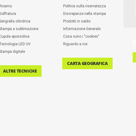
Ricamo
Politica sulla riservatezza
Goffratura
Discrepanze nella stampa
Serigrafia cilindrica
Prodotti in saldo
Stampa a sublimazione
Informazione Generale
Cupola epossidica
Cosa sono i "cookies"
Tecnologia LED UV
Riguardo a noi
Stampa digitale
CARTA GEOGRAFICA
ALTRE TECNICHE