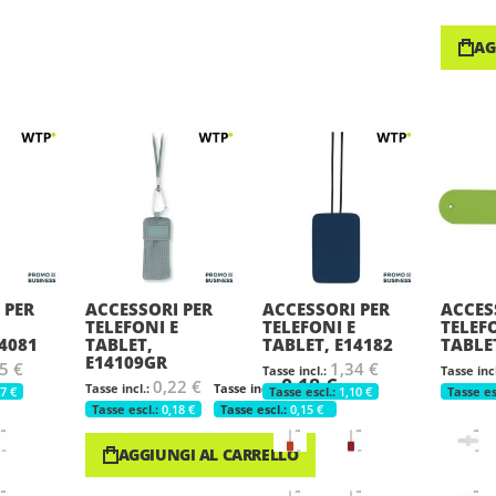
AG
 PER
ACCESSORI PER
ACCESSORI PER
ACCES
TELEFONI E
TELEFONI E
TELEF
14081
TABLET,
TABLET, E14182
TABLE
E14109GR
5 €
1,34 €
0,18 €
0,22 €
7 €
1,10 €
0,18 €
0,15 €
AGGIUNGI AL CARRELLO