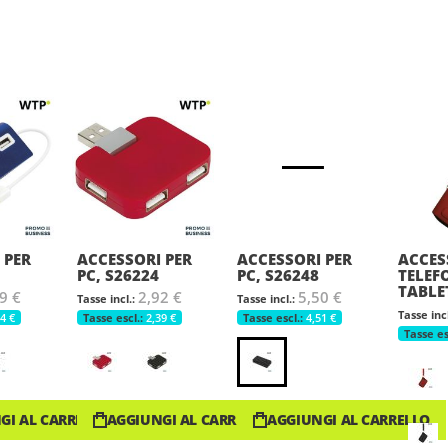
 PER
ACCESSORI PER
ACCESSORI PER
ACCES
PC, S26224
PC, S26248
TELEF
TABLE
9 €
2,92 €
5,50 €
4 €
2,39 €
4,51 €
GI AL CARRELLO
AGGIUNGI AL CARRELLO
AGGIUNGI AL CARRELLO