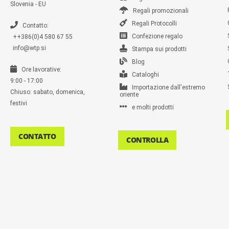
Slovenia - EU
Regali promozionali
Regali Protocolli
Contatto:
Confezione regalo
++386(0)4 580 67 55
info@wtp.si
Stampa sui prodotti
Blog
Ore lavorative:
Cataloghi
9:00 - 17:00
Importazione dall'estremo
Chiuso: sabato, domenica,
oriente
festivi
e molti prodotti
CONTATTO
CONTROLLA