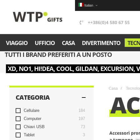
Italian
++386(0)4 580 67 55
VIAGGIO
UFFICIO
CASA
DIVERTIMENTO
TEC
TUTTI I BRAND PREFERITI A UN POSTO
XD, NO1, HI!DEA, COOL, GILDAN, EXCURSION, 
Casa
Tecnolo
AC
CATEGORIA
items
Cellulare
184
items
Computer
197
items
Chiavi USB
73
Accessori pro
items
Tablet
3
a tampone
,
in