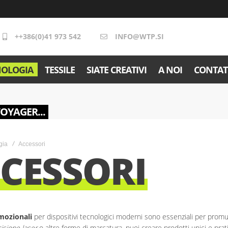
++386(0)41 973 542
INFO@WTP.SI
NOLOGIA
TESSILE
SIATE CREATIVI
A NOI
CONTAT
VOYAGER...
gia
Accessori
CESSORI
mozionali
per dispositivi tecnologici moderni sono essenziali per prom
cisione laser
o altre forme di marcatura, puoi creare prodotti unici e pratic