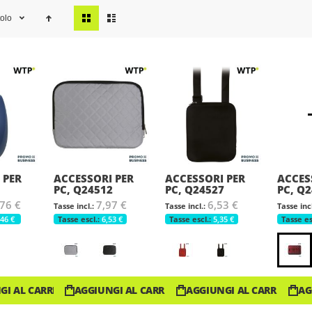
View
tolo
as
 PER
ACCESSORI PER
ACCESSORI PER
ACCES
PC, Q24512
PC, Q24527
PC, Q
76 €
7,97 €
6,53 €
,46 €
6,53 €
5,35 €
GI AL CARRELLO
AGGIUNGI AL CARRELLO
AGGIUNGI AL CARRELLO
AG