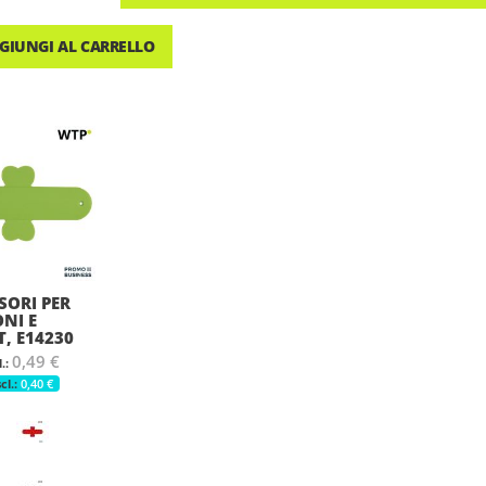
GIUNGI AL CARRELLO
SORI PER
ONI E
T, E14230
0,49 €
0,40 €