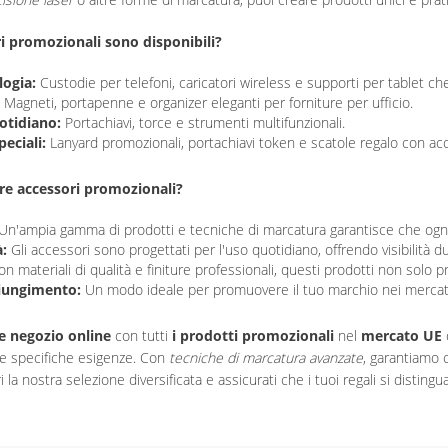
i promozionali sono disponibili?
logia:
Custodie per telefoni, caricatori wireless e supporti per tablet ch
Magneti, portapenne e organizer eleganti per forniture per ufficio.
otidiano:
Portachiavi, torce e strumenti multifunzionali.
peciali:
Lanyard promozionali, portachiavi token e scatole regalo con acc
ere accessori promozionali?
Un'ampia gamma di prodotti e tecniche di marcatura garantisce che ogni ar
à:
Gli accessori sono progettati per l'uso quotidiano, offrendo visibilità du
n materiali di qualità e finiture professionali, questi prodotti non so
iungimento:
Un modo ideale per promuovere il tuo marchio nei mercati n
e negozio online
con tutti
i prodotti promozionali
nel
mercato UE
ue specifiche esigenze. Con
tecniche di marcatura avanzate
, garantiamo c
i la nostra selezione diversificata e assicurati che i tuoi regali si distingu