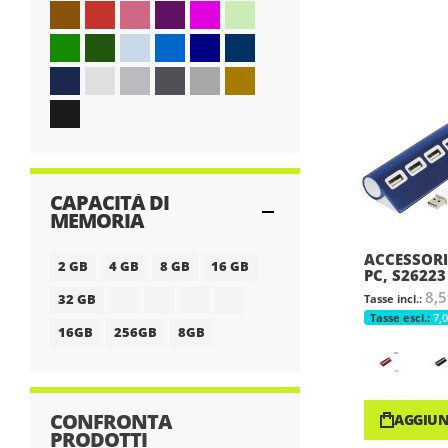
CAPACITÀ DI
MEMORIA
ACCESSORI
2 GB
4 GB
8 GB
16 GB
PC, S26223
8,5
32 GB
7,0
16GB
256GB
8GB
CONFRONTA
AGGIUN
PRODOTTI