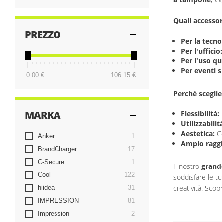
Quali accessor
PREZZO
Per la tecno
Per l'ufficio:
Per l'uso qu
Per eventi s
0.00 €
106.15 €
Perché scegli
MARKA
Flessibilità:
Utilizzabilit
Aestetica:
Co
item
Anker
1
Ampio ragg
items
BrandCharger
17
item
C-Secure
1
Il nostro
grand
items
Cool
122
soddisfare le t
items
creatività. Scopr
hiidea
31
items
IMPRESSION
81
items
Impression
2