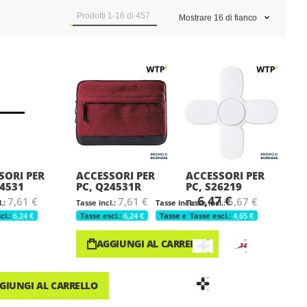
Prodotti
1
-
16
di
457
Mostrare
16
di fianco
SORI PER
ACCESSORI PER
ACCESSORI PER
24531
PC, Q24531R
PC, S26219
6,47 €
7,61 €
7,61 €
5,67 €
6,24 €
6,24 €
5,30 €
4,65 €
AGGIUNGI AL CARRELLO
GIUNGI AL CARRELLO