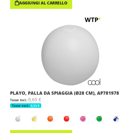
AGGIUNGI AL CARRELLO
PLAYO, PALLA DA SPIAGGIA (Ø28 CM), AP781978
0,65 €
0,53 €