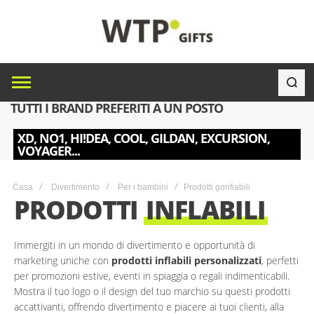
TUTTI I BRAND PREFERITI A UN POSTO
XD, NO1, HI!DEA, COOL, GILDAN, EXCURSION,
VOYAGER...
Casa
Divertimento
Per i bambini
Prodotti gonfiabili
PRODOTTI
INFLABILI
Immergiti in un mondo di divertimento e opportunità di
marketing uniche con
prodotti inflabili personalizzati
, perfetti
per promozioni estive, eventi in spiaggia o regali indimenticabili.
Mostra il tuo logo o il design del tuo marchio su questi prodotti
accattivanti, offrendo divertimento e piacere ai tuoi clienti, alla