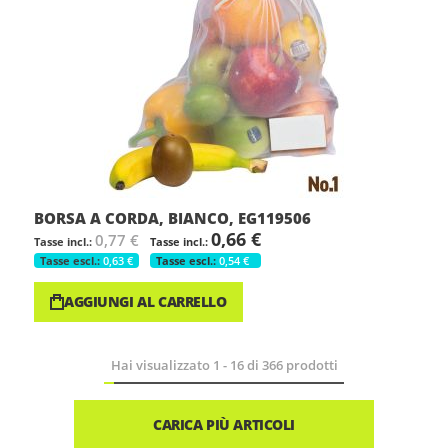
BORSA A CORDA, BIANCO, EG119506
0,66 €
0,77 €
0,63 €
0,54 €
AGGIUNGI AL CARRELLO
Hai visualizzato
1
-
16
di
366
prodotti
CARICA PIÙ ARTICOLI