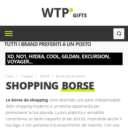
TUTTI I BRAND PREFERITI A UN POSTO
XD, NO1, HI!DEA, COOL, GILDAN, EXCURSION,
VOYAGER...
Casa
Viaggio
Borse
Borse per la spesa
SHOPPING
BORSE
Le borse da shopping
sono diventate una parte indispensabile
dello shopping moderno e un'ottima opportunità per
promuovere la tua azienda. La loro praticità e versatilità
consentono un facile trasporto di vari articoli, mostrando anche il
tuo logo, il che aumenta il riconoscimento del marchio. Con una