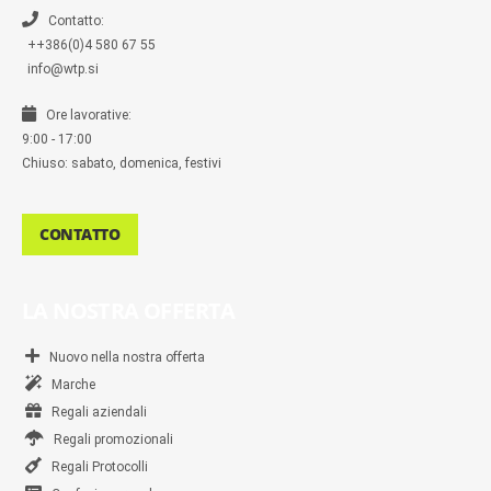
e
r
Contatto:
++386(0)4 580 67 55
info@wtp.si
Ore lavorative:
9:00 - 17:00
Chiuso: sabato, domenica, festivi
CONTATTO
LA NOSTRA OFFERTA
Nuovo nella nostra offerta
Marche
Regali aziendali
Regali promozionali
Regali Protocolli