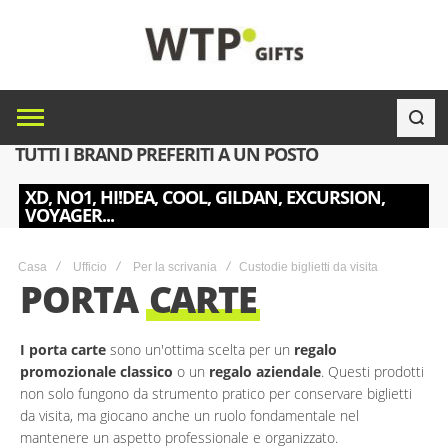
TUTTI I BRAND PREFERITI A UN POSTO
XD, NO1, HI!DEA, COOL, GILDAN, EXCURSION,
VOYAGER...
Casa
Ufficio
Per la scrivania
Custodie biglietti da visita
PORTA
CARTE
I porta carte
sono un'ottima scelta per un
regalo
promozionale classico
o un
regalo aziendale
. Questi prodotti
non solo fungono da strumento pratico per conservare biglietti
da visita, ma giocano anche un ruolo fondamentale nel
mantenere un aspetto professionale e organizzato.