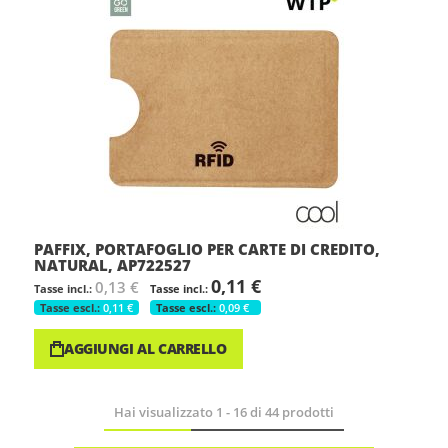
PAFFIX, PORTAFOGLIO PER CARTE DI CREDITO,
NATURAL, AP722527
0,11 €
0,13 €
0,11 €
0,09 €
AGGIUNGI AL CARRELLO
Hai visualizzato
1
-
16
di
44
prodotti