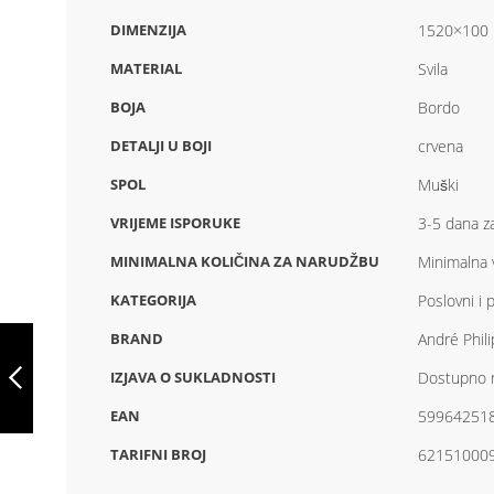
DIMENZIJA
1520×100
MATERIAL
Svila
BOJA
Bordo
DETALJI U BOJI
crvena
SPOL
Muški
VRIJEME ISPORUKE
3-5 dana za
MINIMALNA KOLIČINA ZA NARUDŽBU
Minimalna v
KATEGORIJA
Poslovni i 
TIENAMIC,
BRAND
André Phil
KRAVATA, AP1121
IZJAVA O SUKLADNOSTI
Dostupno n
EAN
59964251
PREVIOUS
TARIFNI BROJ
62151000