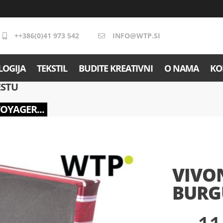
++386(0)41 973 542
INFO@WTP.SI
OGIJA
TEKSTIL
BUDITE KREATIVNI
O NAMA
KO
ESTU
VOYAGER...
VIVO
BURG