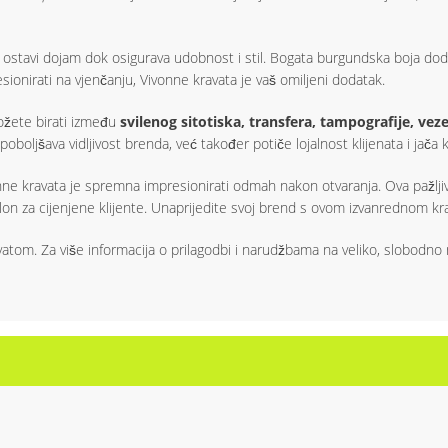
da ostavi dojam dok osigurava udobnost i stil. Bogata burgundska boja dod
resionirati na vjenčanju, Vivonne kravata je vaš omiljeni dodatak.
ožete birati između
svilenog sitotiska, transfera, tampografije, veze
ljšava vidljivost brenda, već također potiče lojalnost klijenata i jača ko
nne kravata je spremna impresionirati odmah nakon otvaranja. Ova pažljiv
n za cijenjene klijente. Unaprijedite svoj brend s ovom izvanrednom kravat
vatom. Za više informacija o prilagodbi i narudžbama na veliko, slobodno n