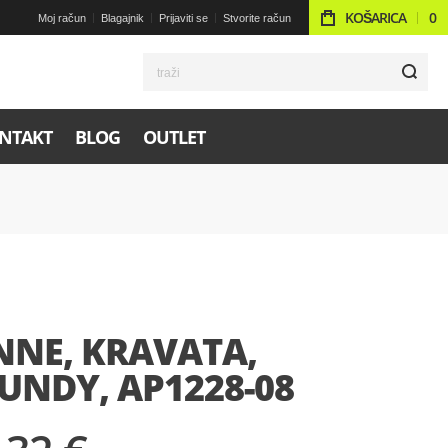
KOŠARICA
0
Moj račun
Blagajnik
Prijaviti se
Stvorite račun
t
NTAKT
BLOG
OUTLET
NNE, KRAVATA,
UNDY, AP1228-08