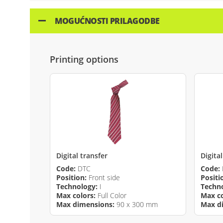
MOGUĆNOSTI PRILAGODBE
Printing options
Digital transfer
Digita
Code:
DTC
Code:
Position:
Front side
Positi
Technology:
I
Techn
Max colors:
Full Color
Max co
Max dimensions:
90 x 300 mm
Max d