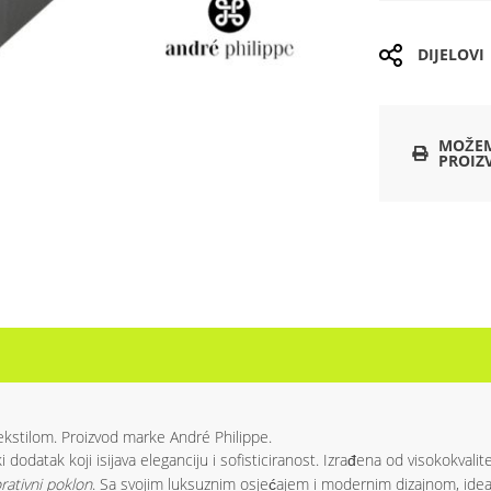
DIJELOVI
MOŽEM
PROIZ
tekstilom. Proizvod marke André Philippe.
i dodatak koji isijava eleganciju i sofisticiranost. Izrađena od visokokval
rativni poklon
. Sa svojim luksuznim osjećajem i modernim dizajnom, ideal