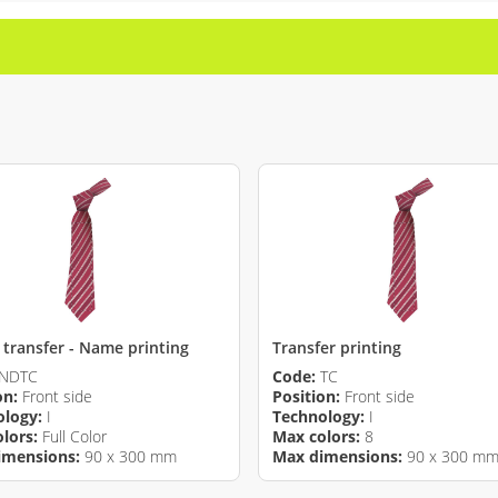
l transfer - Name printing
Transfer printing
NDTC
Code:
TC
on:
Front side
Position:
Front side
ology:
I
Technology:
I
lors:
Full Color
Max colors:
8
imensions:
90 x 300 mm
Max dimensions:
90 x 300 m