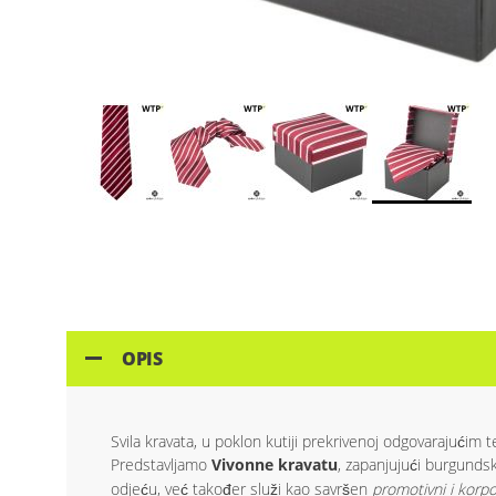
Skip
to
the
beginning
of
the
images
OPIS
gallery
Svila kravata, u poklon kutiji prekrivenoj odgovarajućim 
Predstavljamo
Vivonne kravatu
, zapanjujući burgundsk
odjeću, već također služi kao savršen
promotivni i korpo