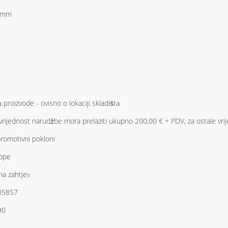
 mm
 proizvode - ovisno o lokaciji skladišta
rijednost narudžbe mora prelaziti ukupno 200,00 € + PDV, za ostale vrij
promotivni pokloni
ippe
a zahtjev
85857
90