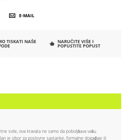
E-MAIL
O TISKATI NAŠE
NARUČITE VIŠE I
VODE
POPUSTITE POPUST
itetne svile, ova kravata ne samo da poboljšava vašu
an je izbor za poslovne sastanke, formalne događaje ili