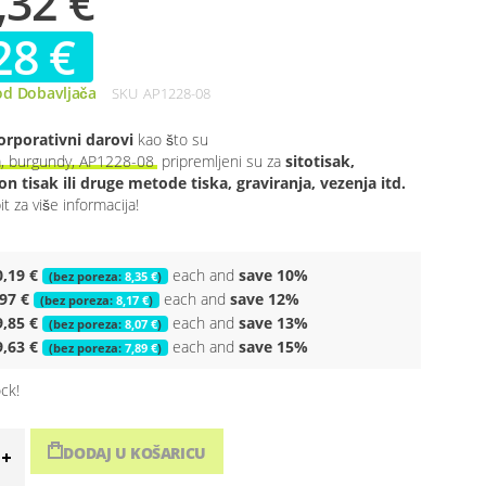
,32 €
28 €
od Dobavljača
SKU
AP1228-08
orporativni darovi
kao što su
a, burgundy, AP1228-08
pripremljeni su za
sitotisak,
n tisak ili druge metode tiska, graviranja, vezenja itd.
t za više informacija!
0,19 €
each and
save
10
%
8,35 €
,97 €
each and
save
12
%
8,17 €
9,85 €
each and
save
13
%
8,07 €
9,63 €
each and
save
15
%
7,89 €
ock!
DODAJ U KOŠARICU