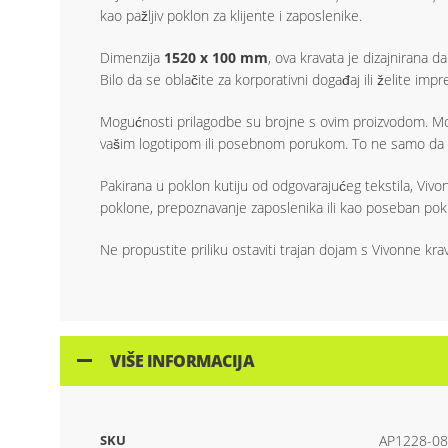
kao pažljiv poklon za klijente i zaposlenike.
Dimenzija
1520 x 100 mm
, ova kravata je dizajnirana 
Bilo da se oblačite za korporativni događaj ili želite imp
Mogućnosti prilagodbe su brojne s ovim proizvodom. M
vašim logotipom ili posebnom porukom. To ne samo da pobo
Pakirana u poklon kutiju od odgovarajućeg tekstila, Vivo
poklone, prepoznavanje zaposlenika ili kao poseban poklo
Ne propustite priliku ostaviti trajan dojam s Vivonne kra
VIŠE INFORMACIJA
SKU
AP1228-08