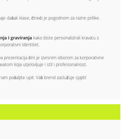
aje dašak klase, čineći je pogodnom za razne prilike.
nja i graviranja
kako biste personalizirali kravatu s
rporativni identitet.
a prezentacija čini je izvrsnim izborom za korporativne
om koja utjelovljuje i stil i profesionalnost.
am pošaljite upit. Vaš brend zaslužuje sjajiti!