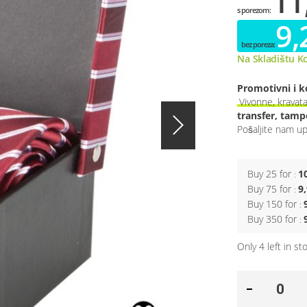
11
9,
Na Skladištu K
Promotivni i k
Vivonne, kravat
transfer, tampo
Pošaljite nam upi
Buy 25 for
1
Buy 75 for
9
Buy 150 for
Buy 350 for
Only
4
left in st