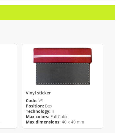
Vinyl sticker
Code:
VS
Position:
Box
Technology:
II
Max colors:
Full Color
m
Max dimensions:
40 x 40 mm