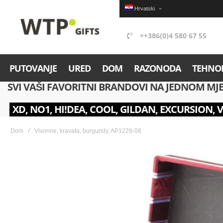
Hrvatski
++386(0)4 580 67 55
PUTOVANJE
URED
DOM
RAZONODA
TEHNOL
SVI VAŠI FAVORITNI BRANDOVI NA JEDNOM MJ
XD, NO1, HI!DEA, COOL, GILDAN, EXCURSION, 
Dom
Vivonne, kravata, burgundy, AP1228-08
Skip
to
the
end
of
the
images
gallery