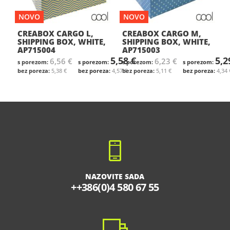
NOVO
NOVO
CREABOX CARGO L,
CREABOX CARGO M,
SHIPPING BOX, WHITE,
SHIPPING BOX, WHITE,
AP715004
AP715003
5,58 €
5,2
6,56 €
6,23 €
5,38 €
4,57 €
5,11 €
4,34 
NAZOVITE SADA
++386(0)4 580 67 55