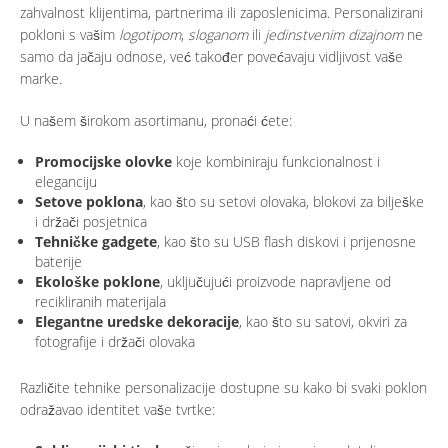
zahvalnost klijentima, partnerima ili zaposlenicima. Personalizirani
pokloni s vašim
logotipom
,
sloganom
ili
jedinstvenim dizajnom
ne
samo da jačaju odnose, već također povećavaju vidljivost vaše
marke.
U našem širokom asortimanu, pronaći ćete:
Promocijske olovke
koje kombiniraju funkcionalnost i
eleganciju
Setove poklona
, kao što su setovi olovaka, blokovi za bilješke
i držači posjetnica
Tehničke gadgete
, kao što su USB flash diskovi i prijenosne
baterije
Ekološke poklone
, uključujući proizvode napravljene od
recikliranih materijala
Elegantne uredske dekoracije
, kao što su satovi, okviri za
fotografije i držači olovaka
Različite tehnike personalizacije dostupne su kako bi svaki poklon
odražavao identitet vaše tvrtke: