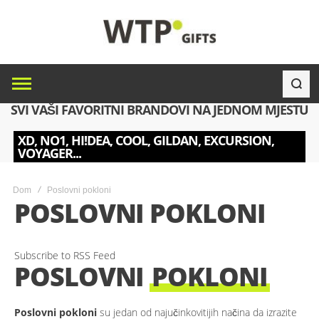
SVI VAŠI FAVORITNI BRANDOVI NA JEDNOM MJESTU
XD, NO1, HI!DEA, COOL, GILDAN, EXCURSION,
VOYAGER...
Dom
Poslovni pokloni
POSLOVNI POKLONI
Subscribe to RSS Feed
POSLOVNI
POKLONI
Poslovni pokloni
su jedan od najučinkovitijih načina da izrazite