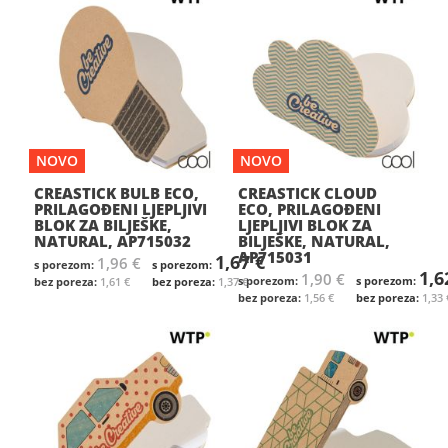
NOVO
NOVO
CREASTICK BULB ECO,
CREASTICK CLOUD
PRILAGOĐENI LJEPLJIVI
ECO, PRILAGOĐENI
BLOK ZA BILJEŠKE,
LJEPLJIVI BLOK ZA
NATURAL, AP715032
BILJEŠKE, NATURAL,
AP715031
1,67 €
1,96 €
1,6
1,90 €
1,61 €
1,37 €
1,56 €
1,33 