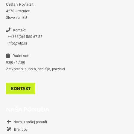
e
s
Cesta v Rovte 24,
s
4270 Jesenice
e
n
Slovenia - EU
g
e
r
Kontakt:
++386(0)4 580 67 55
info@wtp.si
Radni sati:
9:00 - 17:00
Zatvoreno: subota, nedjelja, praznici
KONTAKT
NAŠA PONUDA
Novo u našoj ponudi
Brendovi