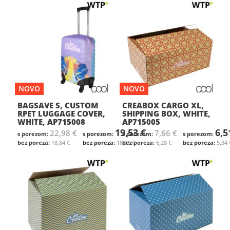
NOVO
NOVO
BAGSAVE S, CUSTOM
CREABOX CARGO XL,
RPET LUGGAGE COVER,
SHIPPING BOX, WHITE,
WHITE, AP715008
AP715005
19,53 €
6,5
22,98 €
7,66 €
18,84 €
16,01 €
6,28 €
5,34 