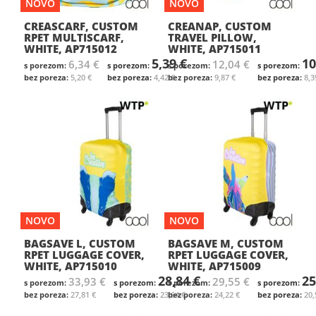
NOVO
NOVO
CREASCARF, CUSTOM
CREANAP, CUSTOM
RPET MULTISCARF,
TRAVEL PILLOW,
WHITE, AP715012
WHITE, AP715011
5,39 €
10
6,34 €
12,04 €
5,20 €
4,42 €
9,87 €
8,3
NOVO
NOVO
BAGSAVE L, CUSTOM
BAGSAVE M, CUSTOM
RPET LUGGAGE COVER,
RPET LUGGAGE COVER,
WHITE, AP715010
WHITE, AP715009
28,84 €
25
33,93 €
29,55 €
27,81 €
23,64 €
24,22 €
20,