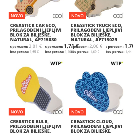
NOVO
NOVO
CREASTICK CAR ECO,
CREASTICK TRUCK ECO,
PRILAGOĐENI LJEPLJIVI
PRILAGOĐENI LJEPLJIVI
BLOK ZA BILJEŠKE,
BLOK ZA BILJEŠKE,
NATURAL, AP715030
NATURAL, AP715029
1,71 €
1,7
2,01 €
2,06 €
1,65 €
1,40 €
1,69 €
1,44 
NOVO
NOVO
CREASTICK BULB,
CREASTICK CLOUD,
PRILAGOĐENI LJEPLJIVI
PRILAGOĐENI LJEPLJIVI
BLOK ZA BILJEŠKE,
BLOK ZA BILJEŠKE,