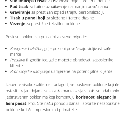
Sublimacijski tisak
za živopisne boje i precizne detalje
Pad tisak
za točno označavanje na manjim površinama
Graviranje
za prestižan izgled i trajnu personalizaciju
Tisak u punoj boji
za složene i šarene dizajne
Vezenje
za prestižne tekstilne poklone
Poslovni pokloni su prikladni za razne prigode:
Kongrese
i
izložbe
, gdje pokloni povećavaju vidljivost vaše
marke
Proslave
ili godišnjice, gdje možete obradovati zaposlenike i
klijente
Promocijske kampanje
usmjerene na potencijalne klijente
Izaberite visokokvalitetne i prilagodljive poslovne poklone koji će
ostaviti trajan dojam. Neka vaša marka zasja s pažljivo odabranim i
jedinstvenim poklonima koji kombinuju
korisnost
,
eleganciju
i
lični pečat
. Proučite našu ponudu danas i stvorite nezaboravne
poklone koji će impresionirati primatelje.