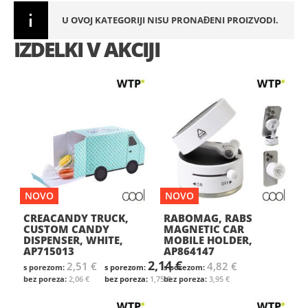
U OVOJ KATEGORIJI NISU PRONAĐENI PROIZVODI.
IZDELKI V AKCIJI
NOVO
NOVO
CREACANDY TRUCK,
RABOMAG, RABS
CUSTOM CANDY
MAGNETIC CAR
DISPENSER, WHITE,
MOBILE HOLDER,
AP715013
AP864147
2,14 €
2,51 €
4,82 €
2,06 €
1,75 €
3,95 €