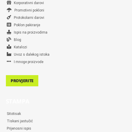
Korporativni darovi
Promotivni pokloni
Protokolarni darovi
Poklon pakiranje
Ispis na proizvodima
Blog
Katalozi
Uvoz s dalekog istoka
I mnoge proizvode
PROVJERITE
STAMPA
Sitotisak
Tiskani jastučić
Prijenosni ispis