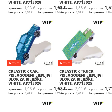
WHITE, AP715028
WHITE, AP715027
1,63 €
1,5
1,93 €
1,85 €
1,58 €
1,34 €
1,52 €
1,29 
NOVO
NOVO
CREASTICK CAR,
CREASTICK TRUCK,
PRILAGOĐENI LJEPLJIVI
PRILAGOĐENI LJEPLJIVI
BLOK ZA BILJEŠKE,
BLOK ZA BILJEŠKE,
WHITE, AP715026
WHITE, AP715025
1,67 €
1,7
1,96 €
2,01 €
1,61 €
1,37 €
1,65 €
1,40 