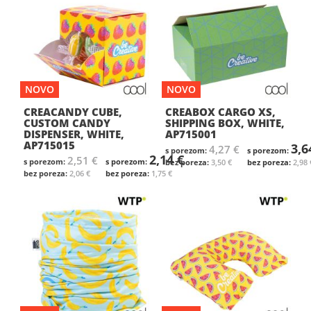
NOVO
NOVO
CREACANDY CUBE,
CREABOX CARGO XS,
CUSTOM CANDY
SHIPPING BOX, WHITE,
DISPENSER, WHITE,
AP715001
AP715015
3,6
4,27 €
2,14 €
2,51 €
3,50 €
2,98 
2,06 €
1,75 €