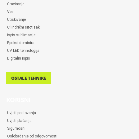
Graviranje
Vez
Utiskivanje
Cilindrični sitotisak
Ispis sublimacije
Epoksi dominira
UV LED tehnologija
Digitalni ispis
OSTALE TEHNIKE
KORISNI
Uvjeti poslovanja
Uvjeti plaćanja
Sigurnosni
Oslobađanje od odgovornosti