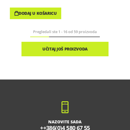
DODAJ U KOŠARICU
Pregledali ste
1
-
16
od
59
proizvoda
UČITAJ JOŠ PROIZVODA
NAZOVITE SADA
++386(0)4 580 67 55