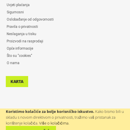
Uvjeti plaćanja
Sigurnosni
Oslobađanje od odgovornosti
Pravila o privatnosti
Neslaganja u tisku
Proizvodi na rasprodaji
Opće informacije
Što su "cookies"
O nama
KARTA
Koristimo kolačiće za bolje korisničko iskustvo.
Kako bismo bili u
skladu s novom direktivom o privatnosti, tražimo vaš pristanak za
POMOĆ KORISNICIMA: ++386(0)4 580 67 55
korištenje kolačića.
Više o kolačićima
.