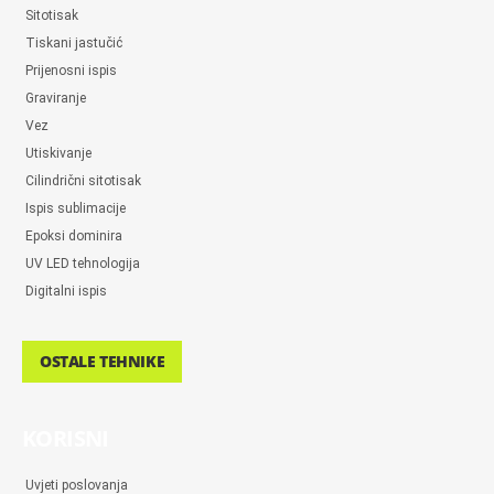
Sitotisak
Tiskani jastučić
Prijenosni ispis
Graviranje
Vez
Utiskivanje
Cilindrični sitotisak
Ispis sublimacije
Epoksi dominira
UV LED tehnologija
Digitalni ispis
OSTALE TEHNIKE
KORISNI
Uvjeti poslovanja