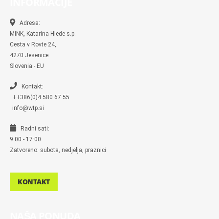
INFORMACIJE
o
o
g
e
r
o
o
r
r
k
k
a
-
m
Adresa:
m
MINK, Katarina Hlede s.p.
e
s
Cesta v Rovte 24,
s
4270 Jesenice
e
n
Slovenia - EU
g
e
r
Kontakt:
++386(0)4 580 67 55
info@wtp.si
Radni sati:
9:00 - 17:00
Zatvoreno: subota, nedjelja, praznici
KONTAKT
NAŠA PONUDA