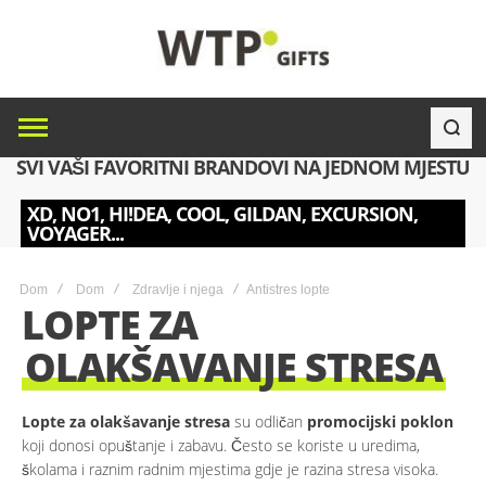
SVI VAŠI FAVORITNI BRANDOVI NA JEDNOM MJESTU
XD, NO1, HI!DEA, COOL, GILDAN, EXCURSION,
VOYAGER...
Dom
Dom
Zdravlje i njega
Antistres lopte
LOPTE ZA
OLAKŠAVANJE STRESA
Lopte za olakšavanje stresa
su odličan
promocijski poklon
koji donosi opuštanje i zabavu. Često se koriste u uredima,
školama i raznim radnim mjestima gdje je razina stresa visoka.