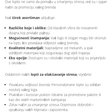
Ove lopte ne samo da pomažu u smanjenju stresa, već su i sjajan
način za promociju vašeg brenda.
Naš
širok asortiman
uključuje:
Različite boje i oblike:
Od klasičnih sfera do inovativnih
dizajna koji privlače pažnju.
Mogućnosti štampanja:
Vaš logo ili slogan mogu biti otisnuti
na lopti, što povećava vidljivost vašeg brenda.
Kvalitetni materijali:
Napravljene od mekanih, a ipak
izdržljivih materijala koji osiguravaju dug vijek trajanja.
Eko opcije:
Dostupni su i ekološki materijali koji su prijateljski
s okolišem.
Odabirom naših
lopti za olakšavanje stresa
, stječete:
Povećanu vidljivost brenda:
Personalizirane lopte su odličan
nositelj vašeg loga.
Praktičan i koristan poklon:
Idealne za promotivne pakete ili
kao dio većih marketinških kampanja.
Zdrav način za smanjenje stresa:
Doprinose dobrobiti i
opuštanju vaših klijenata i zaposlenika.