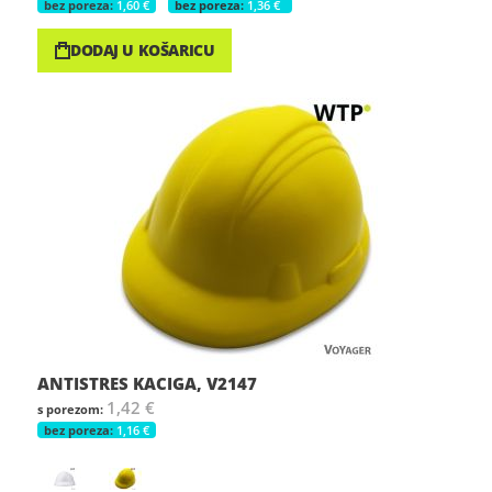
1,60 €
1,36 €
DODAJ U KOŠARICU
ANTISTRES KACIGA, V2147
1,42 €
1,16 €