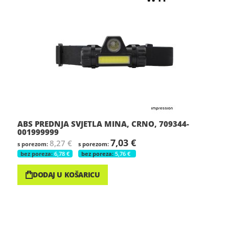
ABS PREDNJA SVJETLA MINA, CRNO, 709344-
001999999
7,03 €
8,27 €
6,78 €
5,76 €
DODAJ U KOŠARICU