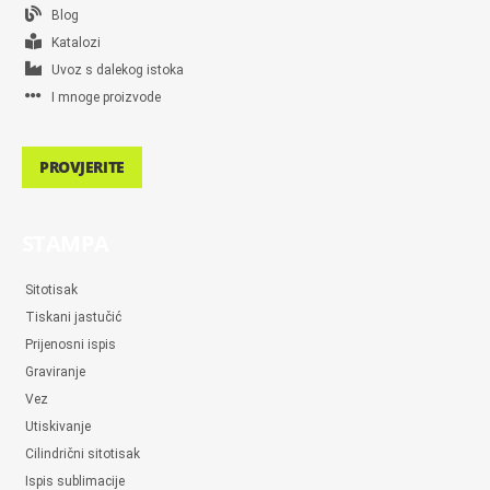
Blog
Katalozi
Uvoz s dalekog istoka
I mnoge proizvode
PROVJERITE
STAMPA
Sitotisak
Tiskani jastučić
Prijenosni ispis
Graviranje
Vez
Utiskivanje
Cilindrični sitotisak
Ispis sublimacije