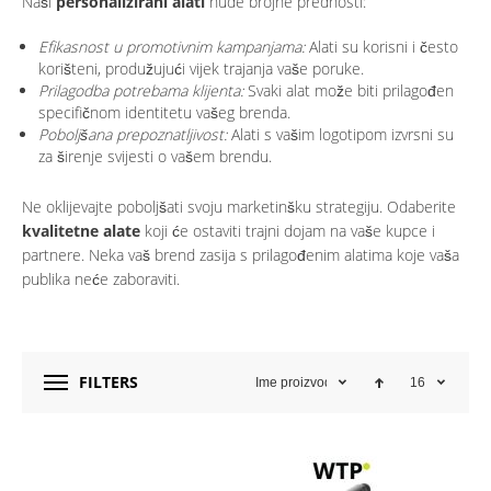
Naši
personalizirani alati
nude brojne prednosti:
Efikasnost u promotivnim kampanjama:
Alati su korisni i često
korišteni, produžujući vijek trajanja vaše poruke.
Prilagodba potrebama klijenta:
Svaki alat može biti prilagođen
specifičnom identitetu vašeg brenda.
Poboljšana prepoznatljivost:
Alati s vašim logotipom izvrsni su
za širenje svijesti o vašem brendu.
Ne oklijevajte poboljšati svoju marketinšku strategiju. Odaberite
kvalitetne alate
koji će ostaviti trajni dojam na vaše kupce i
partnere. Neka vaš brend zasija s prilagođenim alatima koje vaša
publika neće zaboraviti.
FILTERS
Ime proizvoda
16