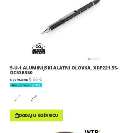
5-U-1 ALUMINIJSKI ALATNI OLOVKA, XDP221.55-
DC53B350
8,66 €
7,10 €
DODAJ U KOŠARICU