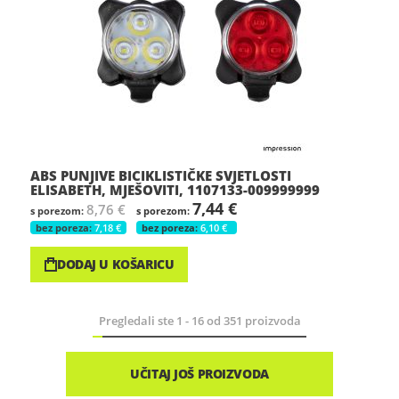
ABS PUNJIVE BICIKLISTIČKE SVJETLOSTI
ELISABETH, MJEŠOVITI, 1107133-009999999
7,44 €
8,76 €
7,18 €
6,10 €
DODAJ U KOŠARICU
Pregledali ste
1
-
16
od
351
proizvoda
UČITAJ JOŠ PROIZVODA