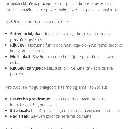
odvijača i ključevi, pružaju izvrsnu priliku da predstavite svoju
tvrtku na način koji će privući pažnju vaših kupaca i zaposlenika.
Naš širok asortiman alata uključuje:
Setovi odvijača:
Idealni za svakoga tko treba pouzdana i
praktična rješenja.
Ključevi:
Neovisna funkcionalnost koja olakšava razne zadatke
kod kuće ili na poslu.
Multi alati:
Savršeno za one koji cijene praktičnost u svom
radu.
Ključevi za vijak:
Različiti stilovi i veličine prikladni za sve
potrebe.
Proizvodi se mogu prilagoditi s tehnologijama kao što su:
Lasersko graviranje:
Trajan i estetski način isticanja
identiteta vašeg poslovanja.
Sito tisak:
Prikažite svoj logo na alatima u živopisnim bojama.
Pad tisak:
Savršen izbor za neravne površine.