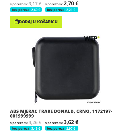
2,70 €
3,17 €
2,60 €
2,21 €
DODAJ U KOŠARICU
ABS MJERAČ TRAKE DONALD, CRNO, 1172197-
001999999
3,62 €
4,26 €
3,49 €
2,97 €