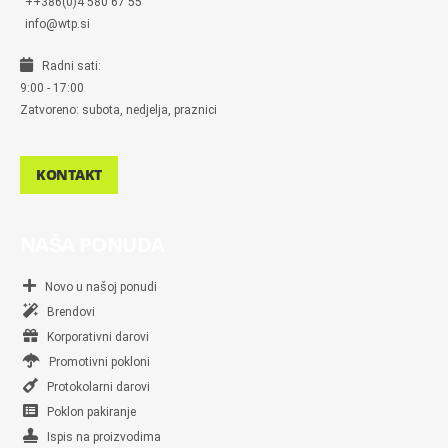
++386(0)4 580 67 55
info@wtp.si
Radni sati:
9:00 - 17:00
Zatvoreno: subota, nedjelja, praznici
KONTAKT
NAŠA PONUDA
Novo u našoj ponudi
Brendovi
Korporativni darovi
Promotivni pokloni
Protokolarni darovi
Poklon pakiranje
Ispis na proizvodima