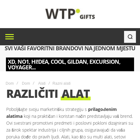
SVI VAŠI FAVORITNI BRANDOVI NA JEDNOM MJESTU
XD, NO1, HI!DEA, COOL, GILDAN, EXCURSION,
VOYAGER...
Dom
Dom
Alati
Razni alati
RAZLIČITI
ALAT
Poboljšajte svoju marketinšku strategiju s
prilagođenim
alatima
koji na praktičan i koristan način predstavljaju vaš brend.
Ovi svestrani promotivni predmeti i poslovni pokloni dizajnirani su
za širok spektar industrija i ciljnih grupa, osiguravajući da vaša
poruka dođe do pravih ljudi. Alati, kao što su multi alati, setovi