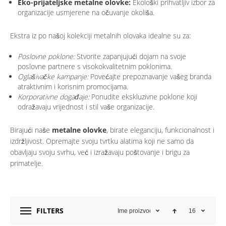
Eko-prijateljske metalne olovke:
Ekološki prihvatljiv izbor za
organizacije usmjerene na očuvanje okoliša.
Ekstra iz po našoj kolekciji metalnih olovaka idealne su za:
Poslovne poklone:
Stvorite zapanjujući dojam na svoje
poslovne partnere s visokokvalitetnim poklonima.
Oglašivačke kampanje:
Povećajte prepoznavanje vašeg branda
atraktivnim i korisnim promocijama.
Korporativne događaje:
Ponudite ekskluzivne poklone koji
odražavaju vrijednost i stil vaše organizacije.
Birajući naše
metalne olovke
, birate eleganciju, funkcionalnost i
izdržljivost. Opremajte svoju tvrtku alatima koji ne samo da
obavljaju svoju svrhu, već i izražavaju poštovanje i brigu za
primatelje.
FILTERS
Ime proizvoda
16