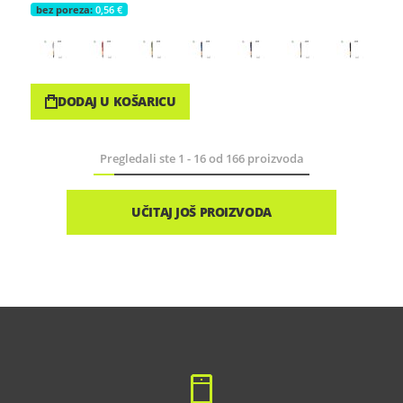
0,56 €
DODAJ U KOŠARICU
Pregledali ste
1
-
16
od
166
proizvoda
UČITAJ JOŠ PROIZVODA