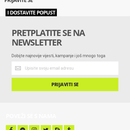
PRIJAVITE SE
I DOSTAVITE POPUST
PRETPLATITE SE NA
NEWSLETTER
Dobijte najnovije vijesti, kampanje i još mnogo toga
Dobijte
najnovije
vijesti,
kampanje
PRIJAVITI SE
i
još
mnogo
toga
POVEŽI SE S NAMA