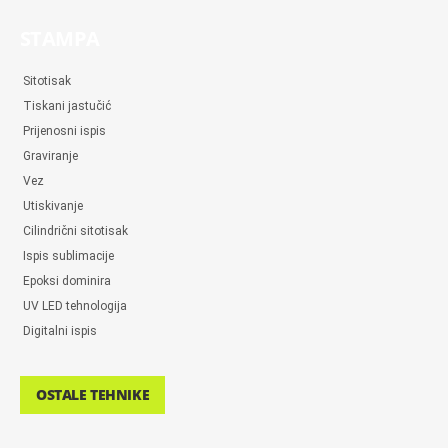
STAMPA
Sitotisak
Tiskani jastučić
Prijenosni ispis
Graviranje
Vez
Utiskivanje
Cilindrični sitotisak
Ispis sublimacije
Epoksi dominira
UV LED tehnologija
Digitalni ispis
OSTALE TEHNIKE