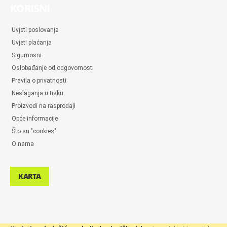
KORISNI
Uvjeti poslovanja
Uvjeti plaćanja
Sigurnosni
Oslobađanje od odgovornosti
Pravila o privatnosti
Neslaganja u tisku
Proizvodi na rasprodaji
Opće informacije
Što su "cookies"
O nama
KARTA