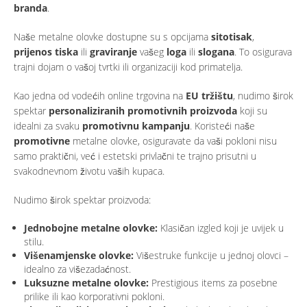
branda
.
Naše metalne olovke dostupne su s opcijama
sitotisak
,
prijenos tiska
ili
graviranje
vašeg
loga
ili
slogana
. To osigurava
trajni dojam o vašoj tvrtki ili organizaciji kod primatelja.
Kao jedna od vodećih online trgovina na
EU tržištu
, nudimo širok
spektar
personaliziranih promotivnih proizvoda
koji su
idealni za svaku
promotivnu kampanju
. Koristeći naše
promotivne
metalne olovke, osiguravate da vaši pokloni nisu
samo praktični, već i estetski privlačni te trajno prisutni u
svakodnevnom životu vaših kupaca.
Nudimo širok spektar proizvoda:
Jednobojne metalne olovke:
Klasičan izgled koji je uvijek u
stilu.
Višenamjenske olovke:
Višestruke funkcije u jednoj olovci –
idealno za višezadaćnost.
Luksuzne metalne olovke:
Prestigious items za posebne
prilike ili kao korporativni pokloni.