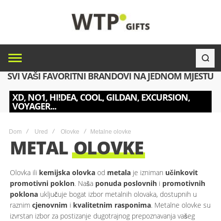
SVI VAŠI FAVORITNI BRANDOVI NA JEDNOM MJESTU
XD, NO1, HI!DEA, COOL, GILDAN, EXCURSION,
VOYAGER...
Dom
Ured
Olovke
Metalne olovke
METAL
OLOVKE
Olovka ili
kemijska olovka
od
metala
je izniman
učinkovit
promotivni poklon
. Naša
ponuda poslovnih
i
promotivnih
poklona
uključuje bogat izbor metalnih olovaka, dostupnih u
raznim
cjenovnim
i
kvalitetnim rasponima
. Metalne olovke su
izvrstan izbor za postizanje dugotrajnog prepoznavanja vašeg