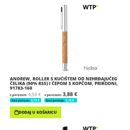
ANDREW, ROLLER S KUĆIŠTEM OD NEHRĐAJUĆEG
ČELIKA (90% RSS) I ČEPOM S KOPČOM, PRIRODNI,
91783-160
3,88 €
4,56 €
3,74 €
3,18 €
DODAJ U KOŠARICU