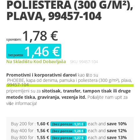
POLIESTERA (300 G/M²),
gallery
PLAVA, 99457-104
1,78 €
1,46 €
Na Skladištu Kod Dobavljača
SKU
99457-104
Promotivni i korporativni darovi
kao što su
PHOEBE, kapa od denima, pamuka i poliestera (300 g/m²), plava,
99457-104
pripremljeni su za
sitotisak, transfer, tampon tisak ili druge
metode tiska, graviranja, vezenja itd.
Pošaljite nam upit za
više informacija!
Buy 200 for
1,60 €
each and
save
10
%
1,31 €
Buy 400 for
1,56 €
each and
save
12
%
1,28 €
Buy 800 for
1,55 €
each and
save
13
%
1,27 €