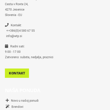
e
s
Cesta v Rovte 24,
s
4270 Jesenice
e
n
Slovenia - EU
g
e
r
Kontakt:
++386(0)4 580 67 55
info@wtp.si
Radni sati:
9:00 - 17:00
Zatvoreno: subota, nedjelja, praznici
KONTAKT
NAŠA PONUDA
Novo u našoj ponudi
Brendovi