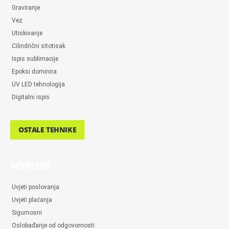
Graviranje
Vez
Utiskivanje
Cilindrični sitotisak
Ispis sublimacije
Epoksi dominira
UV LED tehnologija
Digitalni ispis
OSTALE TEHNIKE
KORISNI
Uvjeti poslovanja
Uvjeti plaćanja
Sigurnosni
Oslobađanje od odgovornosti