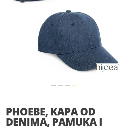
gallery
Skip
to
the
PHOEBE, KAPA OD
beginning
of
DENIMA, PAMUKA I
the
images