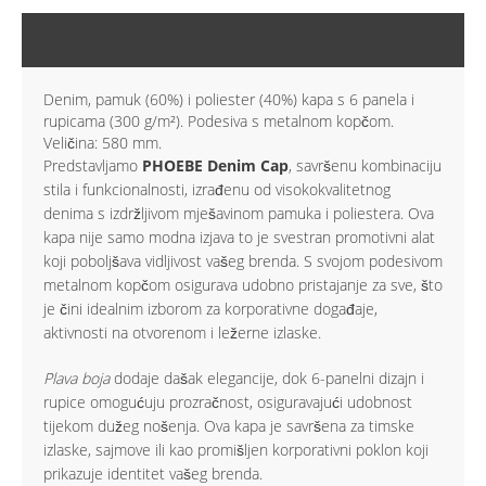
OPIS
Denim, pamuk (60%) i poliester (40%) kapa s 6 panela i
rupicama (300 g/m²). Podesiva s metalnom kopčom.
Veličina: 580 mm.
Predstavljamo
PHOEBE Denim Cap
, savršenu kombinaciju
stila i funkcionalnosti, izrađenu od visokokvalitetnog
denima s izdržljivom mješavinom pamuka i poliestera. Ova
kapa nije samo modna izjava to je svestran promotivni alat
koji poboljšava vidljivost vašeg brenda. S svojom podesivom
metalnom kopčom osigurava udobno pristajanje za sve, što
je čini idealnim izborom za korporativne događaje,
aktivnosti na otvorenom i ležerne izlaske.
Plava boja
dodaje dašak elegancije, dok 6-panelni dizajn i
rupice omogućuju prozračnost, osiguravajući udobnost
tijekom dužeg nošenja. Ova kapa je savršena za timske
izlaske, sajmove ili kao promišljen korporativni poklon koji
prikazuje identitet vašeg brenda.