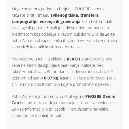
Mogućnosti prilagodbe su brojne s PHOEBE kapom.
Možete birati između
svilenog tiska, transfera,
tampografije, vezenja ili graviranja
kako biste dodali
svoj logo ili poruku, čineći je jedinstvenim promotivnim
predmetom koji odjekuje s vašom publikom. Bilo da želite
poboljšati moral zaposlenika ili stvoriti svijest o brendu, ova
kapa služi kao učinkovit marketinški alat.
Proizvedeno u Kini i u skladu s
REACH
standardima, ova
kapa ne samo da ispunjava očekivanja kvalitete, već
također odražava vašu predanost odgovornom nabavci. S
težinom od samo
0.07 kg
, lagana je i lako prenosiva, što je
čini izvrsnim dodatkom bilo kojem promotivnom paketu.
Poboljšajte svoju promotivnu strategiju s
PHOEBE Denim
Cap
i ostavite trajan dojam na svoje klijente i zaposlenike.
Za više informacija o prilagodbi i narudžbama na veliko,
slobodno nam pošaljite upit!