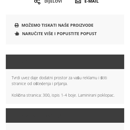
DIJELOVI
E-MAIL
MOŽEMO TISKATI NAŠE PROIZVODE
NARUČITE VIŠE I POPUSTITE POPUST
OPIS
Tvrdi uvez daje dodatni prostor za vašu reklamu i štiti
stranice od oštećenja i prljanja.
Količina stranica: 300, ispis 1-4 boje. Laminirani poklopac.
VIŠE INFORMACIJA