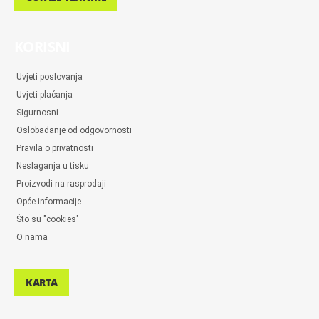
KORISNI
Uvjeti poslovanja
Uvjeti plaćanja
Sigurnosni
Oslobađanje od odgovornosti
Pravila o privatnosti
Neslaganja u tisku
Proizvodi na rasprodaji
Opće informacije
Što su "cookies"
O nama
KARTA