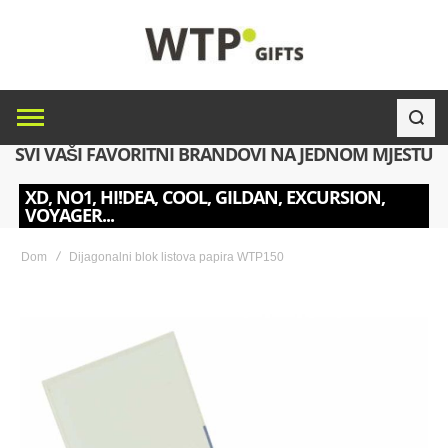
SVI VAŠI FAVORITNI BRANDOVI NA JEDNOM MJESTU
XD, NO1, HI!DEA, COOL, GILDAN, EXCURSION,
VOYAGER...
Dom
Dijagonalni blok listova papira WTP150
Skip
to
the
end
of
the
images
gallery