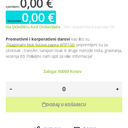
0,00 €
0,00 €
Na Skladištu Kod Dobavljača
SKU
sloped-block-pad-wtp150
Promotivni i korporativni darovi
kao što su
Dijagonalni blok listova papira WTP150
pripremljeni su za
sitotisak , transfer, tampon tisak ili druge metode tiska, graviranja,
vezenja itd. Pošaljite nam upit za više informacija!
Zaloga:
50000
Kosov
DODAJ U KOŠARICU