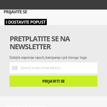
PRIJAVITE SE
I DOSTAVITE POPUST
PRETPLATITE SE NA
NEWSLETTER
Dobijte najnovije vijesti, kampanje i još mnogo toga
Dobijte
najnovije
vijesti,
kampanje
PRIJAVITI SE
i
još
mnogo
toga