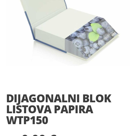
Skip
to
the
DIJAGONALNI BLOK
beginning
of
LISTOVA PAPIRA
the
images
WTP150
gallery