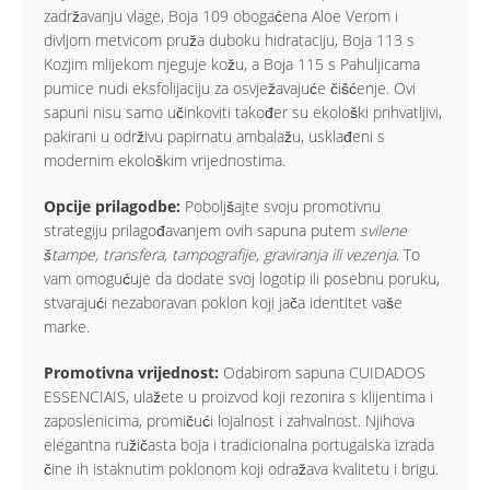
zadržavanju vlage, Boja 109 obogaćena Aloe Verom i
divljom metvicom pruža duboku hidrataciju, Boja 113 s
Kozjim mlijekom njeguje kožu, a Boja 115 s Pahuljicama
pumice nudi eksfolijaciju za osvježavajuće čišćenje. Ovi
sapuni nisu samo učinkoviti također su ekološki prihvatljivi,
pakirani u održivu papirnatu ambalažu, usklađeni s
modernim ekološkim vrijednostima.
Opcije prilagodbe:
Poboljšajte svoju promotivnu
strategiju prilagođavanjem ovih sapuna putem
svilene
štampe, transfera, tampografije, graviranja ili vezenja
. To
vam omogućuje da dodate svoj logotip ili posebnu poruku,
stvarajući nezaboravan poklon koji jača identitet vaše
marke.
Promotivna vrijednost:
Odabirom sapuna CUIDADOS
ESSENCIAIS, ulažete u proizvod koji rezonira s klijentima i
zaposlenicima, promičući lojalnost i zahvalnost. Njihova
elegantna ružičasta boja i tradicionalna portugalska izrada
čine ih istaknutim poklonom koji odražava kvalitetu i brigu.