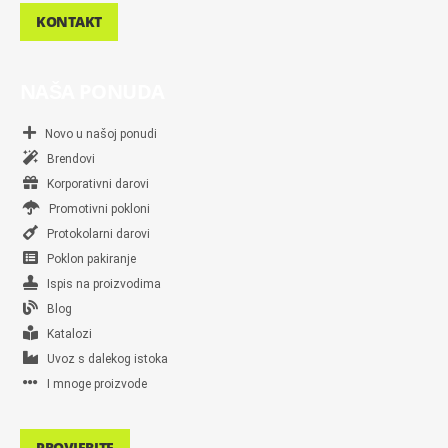
KONTAKT
NAŠA PONUDA
Novo u našoj ponudi
Brendovi
Korporativni darovi
Promotivni pokloni
Protokolarni darovi
Poklon pakiranje
Ispis na proizvodima
Blog
Katalozi
Uvoz s dalekog istoka
I mnoge proizvode
PROVJERITE