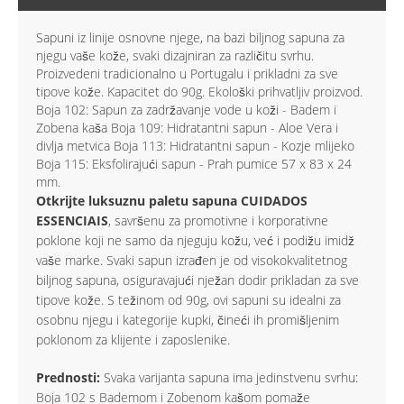
Sapuni iz linije osnovne njege, na bazi biljnog sapuna za
njegu vaše kože, svaki dizajniran za različitu svrhu.
Proizvedeni tradicionalno u Portugalu i prikladni za sve
tipove kože. Kapacitet do 90g. Ekološki prihvatljiv proizvod.
Boja 102: Sapun za zadržavanje vode u koži - Badem i
Zobena kaša Boja 109: Hidratantni sapun - Aloe Vera i
divlja metvica Boja 113: Hidratantni sapun - Kozje mlijeko
Boja 115: Eksfolirajući sapun - Prah pumice 57 x 83 x 24
mm.
Otkrijte luksuznu paletu sapuna CUIDADOS
ESSENCIAIS
, savršenu za promotivne i korporativne
poklone koji ne samo da njeguju kožu, već i podižu imidž
vaše marke. Svaki sapun izrađen je od visokokvalitetnog
biljnog sapuna, osiguravajući nježan dodir prikladan za sve
tipove kože. S težinom od 90g, ovi sapuni su idealni za
osobnu njegu i kategorije kupki, čineći ih promišljenim
poklonom za klijente i zaposlenike.
Prednosti:
Svaka varijanta sapuna ima jedinstvenu svrhu:
Boja 102 s Bademom i Zobenom kašom pomaže