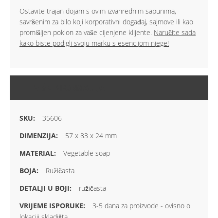
Ostavite trajan dojam s ovim izvanrednim sapunima,
savršenim za bilo koji korporativni događaj, sajmove ili kao
promišljen poklon za vaše cijenjene klijente.
Naručite sada
kako biste podigli svoju marku s esencijom njege!
VIŠE INFORMACIJA
35606
57 x 83 x 24 mm
Vegetable soap
Ružičasta
ružičasta
3-5 dana za proizvode - ovisno o
lokaciji skladišta