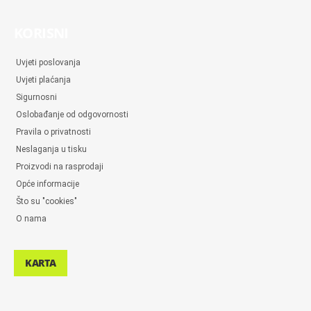
KORISNI
Uvjeti poslovanja
Uvjeti plaćanja
Sigurnosni
Oslobađanje od odgovornosti
Pravila o privatnosti
Neslaganja u tisku
Proizvodi na rasprodaji
Opće informacije
Što su "cookies"
O nama
KARTA