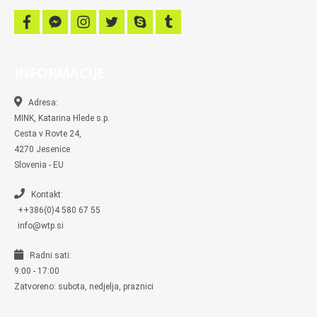
f
f
i
t
s
t
a
a
n
w
k
u
c
c
s
i
y
m
e
e
t
t
p
b
b
b
a
t
e
l
INFORMACIJE
o
o
g
e
r
o
o
r
r
k
k
a
-
m
Adresa:
m
MINK, Katarina Hlede s.p.
e
s
Cesta v Rovte 24,
s
4270 Jesenice
e
n
Slovenia - EU
g
e
r
Kontakt:
++386(0)4 580 67 55
info@wtp.si
Radni sati:
9:00 - 17:00
Zatvoreno: subota, nedjelja, praznici