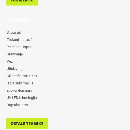
STAMPA
Sitotisak
Tiskani jastučić
Prijenosni ispis
Graviranje
Vez
Utiskivanje
Cilindrični sitotisak
Ispis sublimacije
Epoksi dominira
UV LED tehnologija
Digitalni ispis
OSTALE TEHNIKE