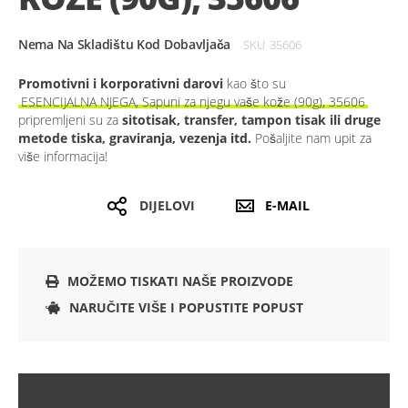
Nema Na Skladištu Kod Dobavljača
SKU
35606
Promotivni i korporativni darovi
kao što su
ESENCIJALNA NJEGA, Sapuni za njegu vaše kože (90g), 35606
pripremljeni su za
sitotisak, transfer, tampon tisak ili druge
metode tiska, graviranja, vezenja itd.
Pošaljite nam upit za
više informacija!
DIJELOVI
E-MAIL
MOŽEMO TISKATI NAŠE PROIZVODE
NARUČITE VIŠE I POPUSTITE POPUST
OPIS