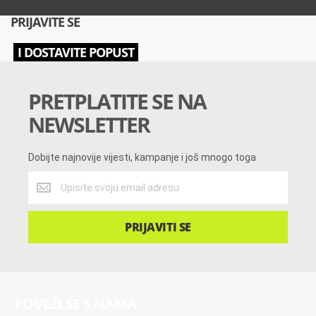
PRIJAVITE SE
I DOSTAVITE POPUST
PRETPLATITE SE NA
NEWSLETTER
Dobijte najnovije vijesti, kampanje i još mnogo toga
Dobijte
najnovije
vijesti,
kampanje
PRIJAVITI SE
i
još
mnogo
toga
POVEŽI SE S NAMA