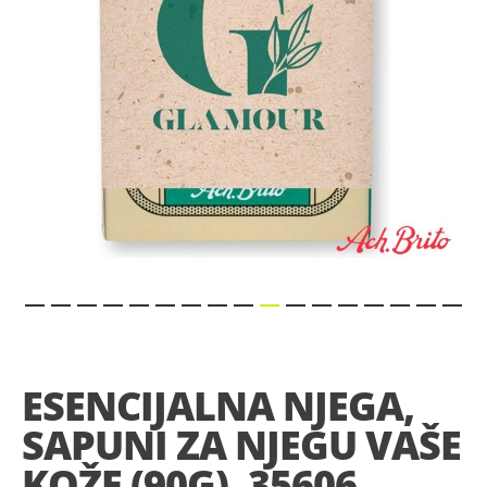
Skip
to
the
ESENCIJALNA NJEGA,
beginning
of
SAPUNI ZA NJEGU VAŠE
the
images
KOŽE (90G), 35606
gallery