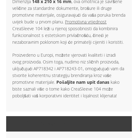
Dimenzija
148 x 210 x 16 mm
, ova omotnica je savršene
veličine za standardne dokumente, brošure ili druge
promotivne materijale, osiguravajući da vaša poruka brenda
uvijek bude u prvom planu.
Promotivna vrijednost
CreaSleeve 104 leži u njenoj sposobnosti da kombinira
funkcionalnost s estetskom privlačnošću, čineći je
nezaboravnim poklonom koji će primatelji cijeniti i koristiti.
Proizvedeno u Europi, možete vjerovati kvaliteti i izradi
ovog proizvoda. Osim toga, nudimo niz sličnih proizvoda,
uključujući AP718342 i AP718243-01, omogućujući vam da
stvorite koherentnu strategiju brendiranja kroz vaše
promotivne materijale.
Pošaljite nam upit danas
kako
biste saznali više o tome kako CreaSleeve 104 može
poboljšati vaš korporativni identitet i lojalnost klijenata!
VIŠE INFORMACIJA