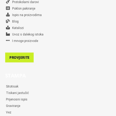
Protokolarni darovi
Poklon pakiranje
Ispis na proizvodima
Blog
Katalozi
Uvoz s dalekog istoka
I mnoge proizvode
PROVJERITE
STAMPA
Sitotisak
Tiskani jastučić
Prijenosni ispis
Graviranje
Vez