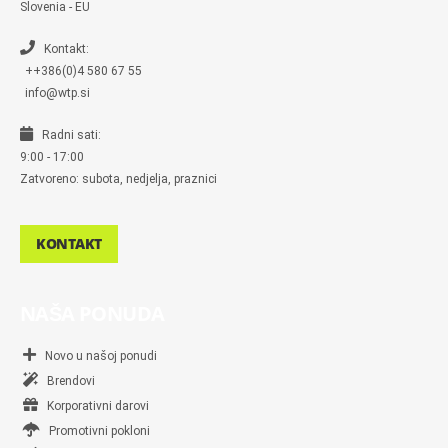
n
Slovenia - EU
g
e
r
Kontakt:
++386(0)4 580 67 55
info@wtp.si
Radni sati:
9:00 - 17:00
Zatvoreno: subota, nedjelja, praznici
KONTAKT
NAŠA PONUDA
Novo u našoj ponudi
Brendovi
Korporativni darovi
Promotivni pokloni