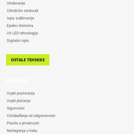
Utiskivanje
Cilindrični sitotisak
Ispis sublimacije
Epoksi dominira
UV LED tehnologija
Digitalni ispis
OSTALE TEHNIKE
KORISNI
Uvjeti poslovanja
Uvjeti plaćanja
Sigurnosni
Oslobađanje od odgovornosti
Pravila o privatnosti
Neslaganja u tisku