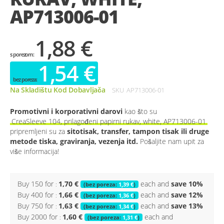
AP713006-01
1,88 €
1,54 €
Na Skladištu Kod Dobavljača
SKU
AP713006-01
Promotivni i korporativni darovi
kao što su
CreaSleeve 104, prilagođeni papirni rukav, white, AP713006-01
pripremljeni su za
sitotisak, transfer, tampon tisak ili druge
metode tiska, graviranja, vezenja itd.
Pošaljite nam upit za
više informacija!
Buy 150 for
1,70 €
each and
save
10
%
1,39 €
Buy 400 for
1,66 €
each and
save
12
%
1,36 €
Buy 750 for
1,63 €
each and
save
13
%
1,34 €
Buy 2000 for
1,60 €
each and
1,31 €