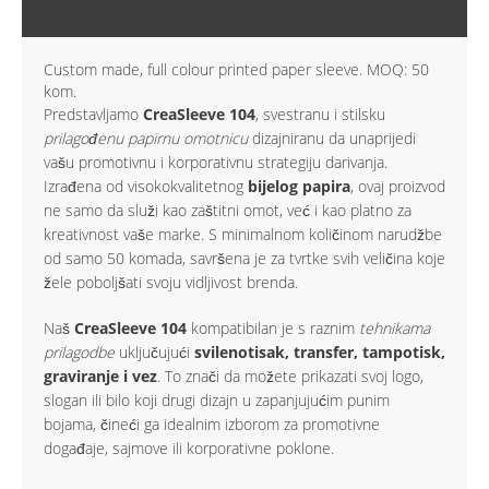
OPIS
Custom made, full colour printed paper sleeve. MOQ: 50
kom.
Predstavljamo
CreaSleeve 104
, svestranu i stilsku
prilagođenu papirnu omotnicu
dizajniranu da unaprijedi
vašu promotivnu i korporativnu strategiju darivanja.
Izrađena od visokokvalitetnog
bijelog papira
, ovaj proizvod
ne samo da služi kao zaštitni omot, već i kao platno za
kreativnost vaše marke. S minimalnom količinom narudžbe
od samo 50 komada, savršena je za tvrtke svih veličina koje
žele poboljšati svoju vidljivost brenda.
Naš
CreaSleeve 104
kompatibilan je s raznim
tehnikama
prilagodbe
uključujući
svilenotisak, transfer, tampotisk,
graviranje i vez
. To znači da možete prikazati svoj logo,
slogan ili bilo koji drugi dizajn u zapanjujućim punim
bojama, čineći ga idealnim izborom za promotivne
događaje, sajmove ili korporativne poklone.