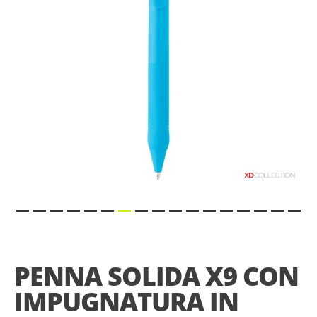
gallery
Skip
to
the
PENNA SOLIDA X9 CON
beginning
of
IMPUGNATURA IN
the
images