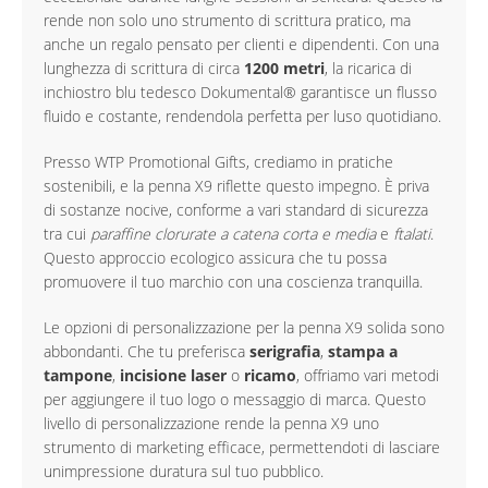
rende non solo uno strumento di scrittura pratico, ma
anche un regalo pensato per clienti e dipendenti. Con una
lunghezza di scrittura di circa
1200 metri
, la ricarica di
inchiostro blu tedesco Dokumental® garantisce un flusso
fluido e costante, rendendola perfetta per luso quotidiano.
Presso WTP Promotional Gifts, crediamo in pratiche
sostenibili, e la penna X9 riflette questo impegno. È priva
di sostanze nocive, conforme a vari standard di sicurezza
tra cui
paraffine clorurate a catena corta e media
e
ftalati
.
Questo approccio ecologico assicura che tu possa
promuovere il tuo marchio con una coscienza tranquilla.
Le opzioni di personalizzazione per la penna X9 solida sono
abbondanti. Che tu preferisca
serigrafia
,
stampa a
tampone
,
incisione laser
o
ricamo
, offriamo vari metodi
per aggiungere il tuo logo o messaggio di marca. Questo
livello di personalizzazione rende la penna X9 uno
strumento di marketing efficace, permettendoti di lasciare
unimpressione duratura sul tuo pubblico.