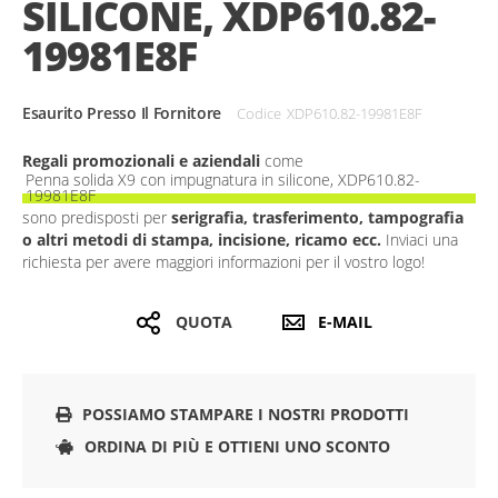
SILICONE, XDP610.82-
gallery
19981E8F
Esaurito Presso Il Fornitore
Codice
XDP610.82-19981E8F
Regali promozionali e aziendali
come
Penna solida X9 con impugnatura in silicone, XDP610.82-
19981E8F
sono predisposti per
serigrafia, trasferimento, tampografia
o altri metodi di stampa, incisione, ricamo ecc.
Inviaci una
richiesta per avere maggiori informazioni per il vostro logo!
QUOTA
E-MAIL
POSSIAMO STAMPARE I NOSTRI PRODOTTI
ORDINA DI PIÙ E OTTIENI UNO SCONTO