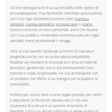
Ciò che distingue la X9 è la sua versatilità nelle opzioni di
personalizzazione. Puoi facilmente marchiare questa penna
con il tuo logo utilizzando tecniche come
stampa a
tampone
,
stampa serigrafica
,
incisione laser
e
ricamo
.
Questo consente un tocco personale unico che risuona
con il tuo pubblico, rendendola unottima scelta per regali
aziendali, eventi promozionali o omaggi.
Oltre ai suoi benefici funzionali, la Penna X9 Satinata è
progettata anche con un occhio allecocompatibilità.
Rispetta vari standard di sicurezza ed è priva di materiali
pericolosi, garantendo che tu stia promuovendo il tuo
marchio in modo responsabile. Fai una dichiarazione con
un prodotto che riflette il tuo impegno per la qualità e la
sostenibilità.
Perfetta per
eventi, fiere
o come regalo pensato per clienti
e dipendenti, la Penna X9 Satinata non è solo uno
strumento di scrittura è un potente strumento di
branding. Con il suo design sofisticato e ampie opzioni di