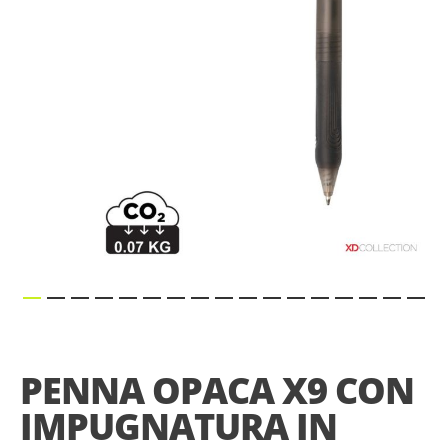
gallery
Skip
to
the
PENNA OPACA X9 CON
beginning
of
IMPUGNATURA IN
the
images