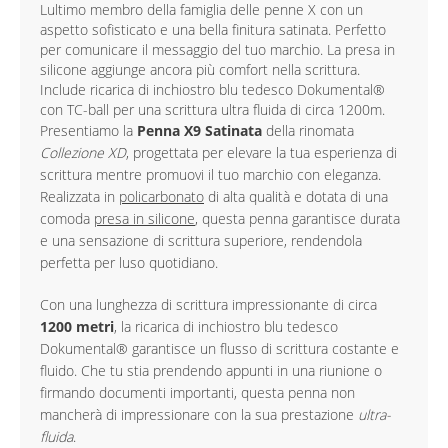
Lultimo membro della famiglia delle penne X con un
aspetto sofisticato e una bella finitura satinata. Perfetto
per comunicare il messaggio del tuo marchio. La presa in
silicone aggiunge ancora più comfort nella scrittura.
Include ricarica di inchiostro blu tedesco Dokumental®
con TC-ball per una scrittura ultra fluida di circa 1200m.
Presentiamo la
Penna X9 Satinata
della rinomata
Collezione XD
, progettata per elevare la tua esperienza di
scrittura mentre promuovi il tuo marchio con eleganza.
Realizzata in
policarbonato
di alta qualità e dotata di una
comoda
presa in silicone
, questa penna garantisce durata
e una sensazione di scrittura superiore, rendendola
perfetta per luso quotidiano.
Con una lunghezza di scrittura impressionante di circa
1200 metri
, la ricarica di inchiostro blu tedesco
Dokumental® garantisce un flusso di scrittura costante e
fluido. Che tu stia prendendo appunti in una riunione o
firmando documenti importanti, questa penna non
mancherà di impressionare con la sua prestazione
ultra-
fluida
.