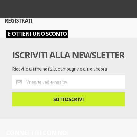
REGISTRATI
E OTTIENI UNO SCONTO
ISCRIVITI ALLA NEWSLETTER
Ricevi le ultime notizie, campagne e altro ancora
Ricevi
le
ultime
notizie,
SOTTOSCRIVI
campagne
e
altro
ancora
CONNETTITI CON NOI