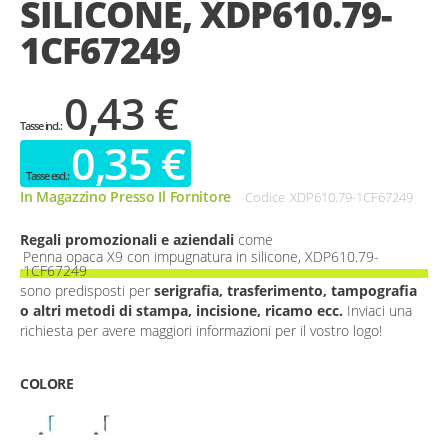
SILICONE, XDP610.79-
gallery
1CF67249
0,43 €
0,35 €
In Magazzino Presso Il Fornitore
Codice
XDP610.79-1CF67249
Regali promozionali e aziendali
come
Penna opaca X9 con impugnatura in silicone, XDP610.79-
1CF67249
sono predisposti per
serigrafia, trasferimento, tampografia
o altri metodi di stampa, incisione, ricamo ecc.
Inviaci una
richiesta per avere maggiori informazioni per il vostro logo!
COLORE