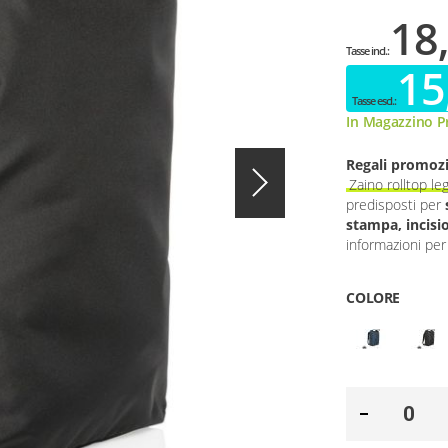
18
15
In Magazzino Pr
Regali promozi
Zaino rolltop 
predisposti per
stampa, incisi
informazioni per 
COLORE