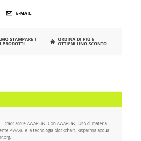
E-MAIL
AMO STAMPARE I
ORDINA DI PIÙ E
I PRODOTTI
OTTIENI UNO SCONTO
il tracciatore AWAREâ¢. Con AWAREâ¢, luso di materiali
irompente AWARE e la tecnologia blockchain. Risparmia acqua
r.org.