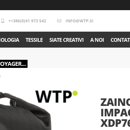
++386(0)41 973 542
INFO@WTP.SI
NOLOGIA
TESSILE
SIATE CREATIVI
A NOI
CONTAT
VOYAGER...
6
ZAIN
IMPAC
XDP76