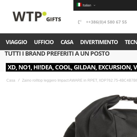
Italian
++386(0)4 580 67 55
VIAGGIO
UFFICIO
CASA
DIVERTIMENTO
TEC
TUTTI I BRAND PREFERITI A UN POSTO
XD, NO1, HI!DEA, COOL, GILDAN, EXCURSION, 
Casa
Zaino rolltop leggero Impact AWARE in RPET, XDP762.75-4BC4B7B
Skip
to
the
end
of
the
images
gallery