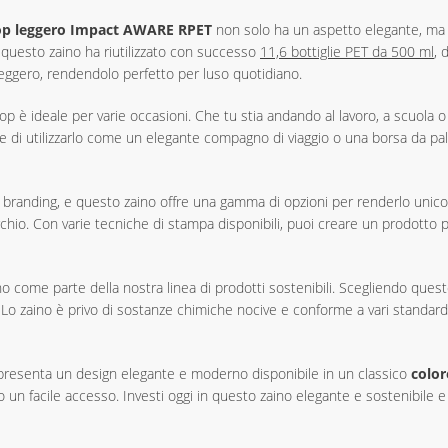
top leggero Impact AWARE RPET
non solo ha un aspetto elegante, ma g
i, questo zaino ha riutilizzato con successo
11,6 bottiglie PET da 500 ml
, 
eggero, rendendolo perfetto per luso quotidiano.
top è ideale per varie occasioni. Che tu stia andando al lavoro, a scuola 
ente di utilizzarlo come un elegante compagno di viaggio o una borsa da pal
 branding, e questo zaino offre una gamma di opzioni per renderlo unico.
chio. Con varie tecniche di stampa disponibili, puoi creare un prodotto p
no come parte della nostra linea di prodotti sostenibili. Scegliendo quest
Lo zaino è privo di sostanze chimiche nocive e conforme a vari standard
o presenta un design elegante e moderno disponibile in un classico
color
ndo un facile accesso. Investi oggi in questo zaino elegante e sostenibile 