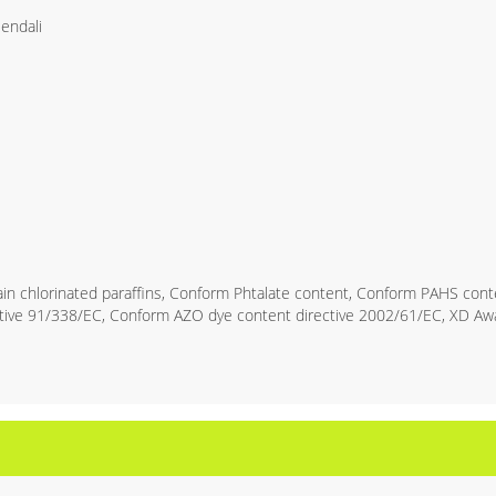
iendali
n chlorinated paraffins, Conform Phtalate content, Conform PAHS cont
ive 91/338/EC, Conform AZO dye content directive 2002/61/EC, XD Awar