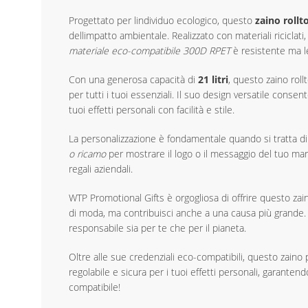
Progettato per lindividuo ecologico, questo
zaino roll
dellimpatto ambientale. Realizzato con materiali riciclat
materiale eco-compatibile 300D RPET
è resistente ma l
Con una generosa capacità di
21 litri
, questo zaino roll
per tutti i tuoi essenziali. Il suo design versatile cons
tuoi effetti personali con facilità e stile.
La personalizzazione è fondamentale quando si tratta di
o ricamo
per mostrare il logo o il messaggio del tuo mar
regali aziendali.
WTP Promotional Gifts è orgogliosa di offrire questo zai
di moda, ma contribuisci anche a una causa più grande. 
responsabile sia per te che per il pianeta.
Oltre alle sue credenziali eco-compatibili, questo zain
regolabile e sicura per i tuoi effetti personali, garante
compatibile!