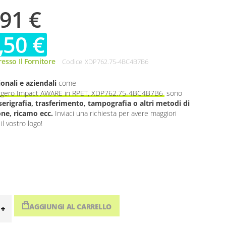
,91 €
,50 €
esso Il Fornitore
Codice
XDP762.75-4BC4B7B6
onali e aziendali
come
leggero Impact AWARE in RPET, XDP762.75-4BC4B7B6
sono
serigrafia, trasferimento, tampografia o altri metodi di
one, ricamo ecc.
Inviaci una richiesta per avere maggiori
il vostro logo!
AGGIUNGI AL CARRELLO