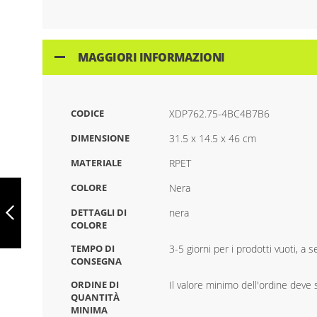
MAGGIORI INFORMAZIONI
CODICE
XDP762.75-4BC4B7B6
DIMENSIONE
31.5 x 14.5 x 46 cm
MATERIALE
RPET
ZAINO LEGGERO
COLORE
Nera
IMPACT AWARE
RPET, XDP762.73-
DETTAGLI DI
nera
96BD94D9
COLORE
PRECEDENTE
TEMPO DI
3-5 giorni per i prodotti vuoti, a
CONSEGNA
ORDINE DI
Il valore minimo dell'ordine deve su
QUANTITÀ
MINIMA