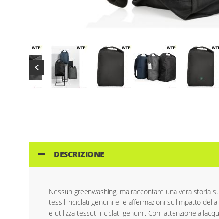
Skip
to
the
beginning
of
the
images
DESCRIZIONE
gallery
Nessun greenwashing, ma raccontare una vera storia sull
tessili riciclati genuini e le affermazioni sullimpatto de
e utilizza tessuti riciclati genuini. Con lattenzione alla