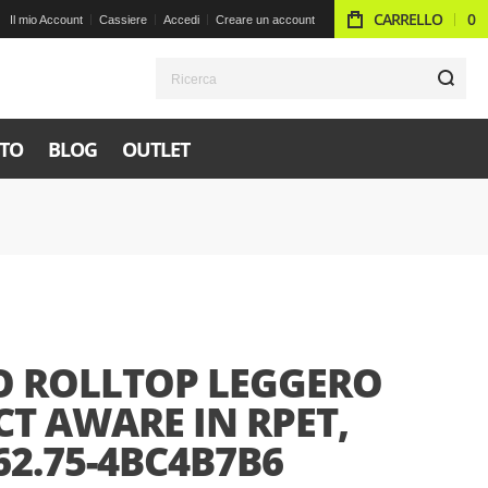
CARRELLO
0
Il mio Account
Cassiere
Accedi
Creare un account
R
TO
BLOG
OUTLET
O ROLLTOP LEGGERO
T AWARE IN RPET,
2.75-4BC4B7B6