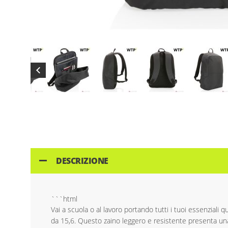
Skip
to
the
beginning
of
the
images
DESCRIZIONE
gallery
```html
Vai a scuola o al lavoro portando tutti i tuoi essenzial
da 15,6. Questo zaino leggero e resistente presenta un