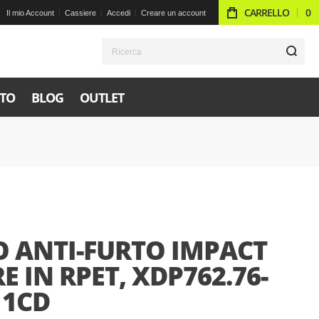
CARRELLO
0
Il mio Account
Cassiere
Accedi
Creare un account
R
TO
BLOG
OUTLET
O ANTI-FURTO IMPACT
 IN RPET, XDP762.76-
11CD