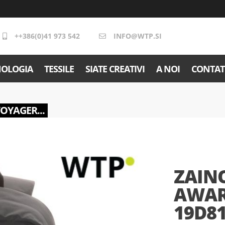
++386(0)41 973 542
INFO@WTP.SI
NOLOGIA
TESSILE
SIATE CREATIVI
A NOI
CONTAT
VOYAGER...
ZAIN
AWARE
19D8