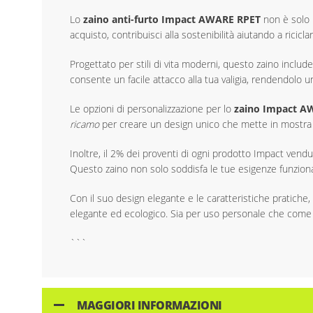
Lo
zaino anti-furto Impact AWARE RPET
non è solo 
acquisto, contribuisci alla sostenibilità aiutando a ricicl
Progettato per stili di vita moderni, questo zaino inclu
consente un facile attacco alla tua valigia, rendendolo 
Le opzioni di personalizzazione per lo
zaino Impact A
ricamo
per creare un design unico che mette in mostra il
Inoltre, il 2% dei proventi di ogni prodotto Impact ven
Questo zaino non solo soddisfa le tue esigenze funzionali
Con il suo design elegante e le caratteristiche pratiche,
elegante ed ecologico. Sia per uso personale che come re
```
MAGGIORI INFORMAZIONI