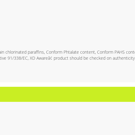
n chlorinated paraffins, Conform Phtalate content, Conform PAHS cont
ive 91/338/EC, XD Awareâ¢ product should be checked on authenticit