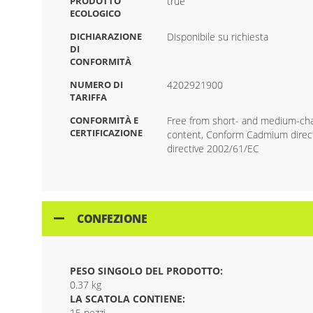
PRODOTTO
true
ECOLOGICO
DICHIARAZIONE
Disponibile su richiesta
DI
CONFORMITÀ
NUMERO DI
4202921900
TARIFFA
CONFORMITÀ E
Free from short- and medium-chai
CERTIFICAZIONE
content, Conform Cadmium direct
directive 2002/61/EC
CONFEZIONE
PESO SINGOLO DEL PRODOTTO:
0.37 kg
LA SCATOLA CONTIENE:
15 pezzi