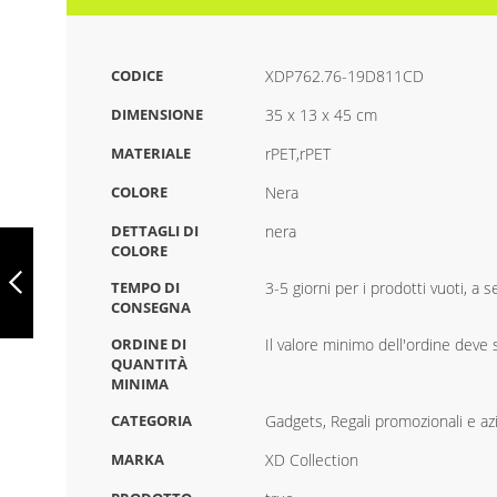
CODICE
XDP762.76-19D811CD
DIMENSIONE
35 x 13 x 45 cm
MATERIALE
rPET,rPET
COLORE
Nera
DETTAGLI DI
nera
ZAINO ROLLTOP
COLORE
LEGGERO IMPACT
AWARE IN RPET,
TEMPO DI
3-5 giorni per i prodotti vuoti, a
XDP762.75-
CONSEGNA
4BC4B7B6
PRECEDENTE
ORDINE DI
Il valore minimo dell'ordine deve su
QUANTITÀ
MINIMA
CATEGORIA
Gadgets, Regali promozionali e az
MARKA
XD Collection