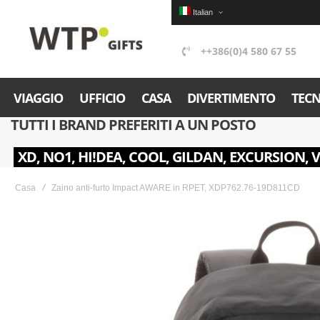
Italian
++386(0)4 580 67 55
VIAGGIO
UFFICIO
CASA
DIVERTIMENTO
TEC
TUTTI I BRAND PREFERITI A UN POSTO
XD, NO1, HI!DEA, COOL, GILDAN, EXCURSION, 
Casa
Zaino anti-furto Impact AWARE in RPET, XDP762.76-19D811CD
Skip
to
the
end
of
the
images
gallery