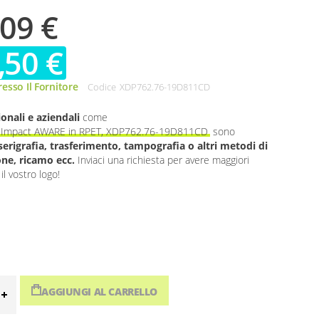
,09 €
,50 €
esso Il Fornitore
Codice
XDP762.76-19D811CD
onali e aziendali
come
to Impact AWARE in RPET, XDP762.76-19D811CD
sono
serigrafia, trasferimento, tampografia o altri metodi di
one, ricamo ecc.
Inviaci una richiesta per avere maggiori
il vostro logo!
AGGIUNGI AL CARRELLO