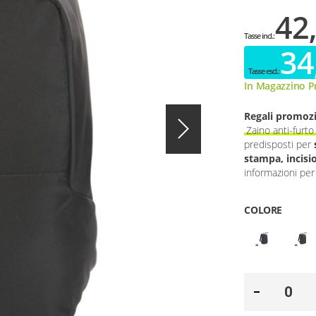
42
34
In Magazzino Pr
Regali promozi
Zaino anti-fur
predisposti per
stampa, incisi
informazioni per 
COLORE