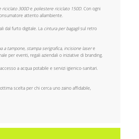
e riciclato 300D
e
poliestere riciclato 150D
. Con ogni
consumatore attento allambiente.
i dal furto digitale. La
cintura per bagagli
sul retro
a a tampone
,
stampa serigrafica
,
incisione laser
e
per eventi, regali aziendali o iniziative di branding.
accesso a acqua potabile e servizi igienico-sanitari.
ttima scelta per chi cerca uno zaino affidabile,