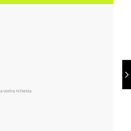
ZAINO DA
TREKKING
IMPACT AWARE
18L, XDP762.80-
F1B529B2
CONTINUA
la vostra richiesta