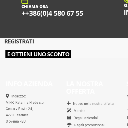
S
CHIAMA ORA
I
++386(0)4 580 67 55
REGISTRATI
E OTTIENI UNO SCONTO
INFO AZIENDA
LA NOSTRA
OFFERTA
Indirizzo:
MINK, Katarina Hlede s.p.
Nuovo nella nostra offerta
Cesta v Rovte 24,
Marche
4270 Jesenice
Regali aziendali
Slovenia - EU
Regali promozionali