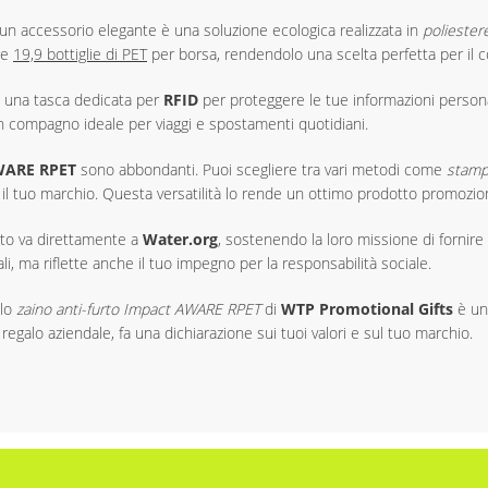
un accessorio elegante è una soluzione ecologica realizzata in
poliester
are
19,9 bottiglie di PET
per borsa, rendendolo una scelta perfetta per il 
de una tasca dedicata per
RFID
per proteggere le tue informazioni personal
un compagno ideale per viaggi e spostamenti quotidiani.
WARE RPET
sono abbondanti. Puoi scegliere tra vari metodi come
stamp
 tuo marchio. Questa versatilità lo rende un ottimo prodotto promozionale 
duto va direttamente a
Water.org
, sostenendo la loro missione di fornire 
, ma riflette anche il tuo impegno per la responsabilità sociale.
 lo
zaino anti-furto Impact AWARE RPET
di
WTP Promotional Gifts
è uno
galo aziendale, fa una dichiarazione sui tuoi valori e sul tuo marchio.