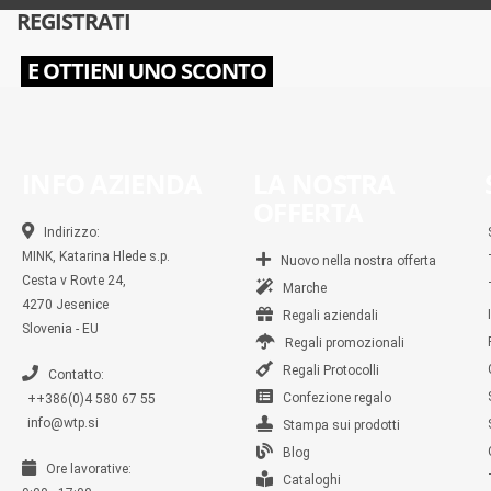
REGISTRATI
E OTTIENI UNO SCONTO
INFO AZIENDA
LA NOSTRA
OFFERTA
Indirizzo:
MINK, Katarina Hlede s.p.
Nuovo nella nostra offerta
Cesta v Rovte 24,
Marche
4270 Jesenice
Regali aziendali
Slovenia - EU
Regali promozionali
Regali Protocolli
Contatto:
Confezione regalo
++386(0)4 580 67 55
info@wtp.si
Stampa sui prodotti
Blog
Ore lavorative:
Cataloghi