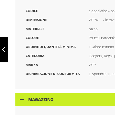
CODICE
sloped-block-p
DIMENSIONE
WTP411 - listov
MATERIALE
razno
COLORE
Po želji naročnik
BLOCCO
DIAGONALE DI
ORDINE DI QUANTITÀ MINIMA
Il valore minimo
FOGLI DI CARTA
WTP410
CATEGORIA
Gadgets, Regali 
PRECEDENTE
MARKA
WTP
DICHIARAZIONE DI CONFORMITÀ
Disponibile su r
MAGAZZINO