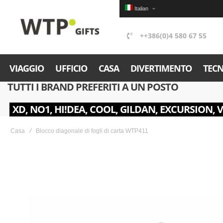
Italian
++386(0)4 580 67 55
VIAGGIO
UFFICIO
CASA
DIVERTIMENTO
TEC
TUTTI I BRAND PREFERITI A UN POSTO
XD, NO1, HI!DEA, COOL, GILDAN, EXCURSION, 
Casa
Blocco diagonale di fogli di carta WTP411
Skip
to
the
end
of
the
images
gallery