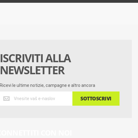
ISCRIVITI ALLA
NEWSLETTER
Ricevi le ultime notizie, campagne e altro ancora
Ricevi
SOTTOSCRIVI
le
ultime
notizie,
campagne
e
CONNETTITI CON NOI
altro
ancora