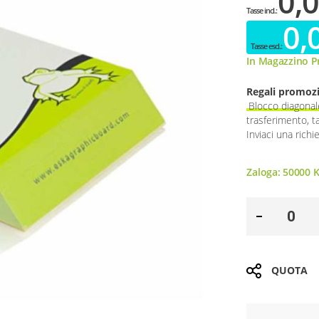
0,0
0,
In Magazzino Pr
Regali promozi
Blocco diagonal
trasferimento, t
Inviaci una richi
Zaloga:
50000
K
QUOTA