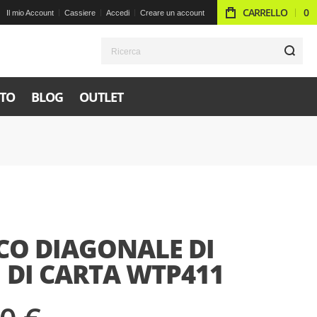
CARRELLO
0
Il mio Account
Cassiere
Accedi
Creare un account
R
TO
BLOG
OUTLET
CO DIAGONALE DI
 DI CARTA WTP411