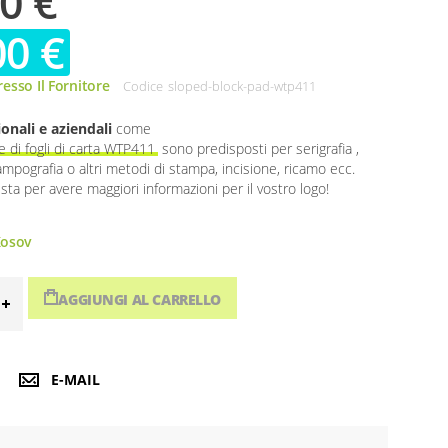
0 €
00 €
esso Il Fornitore
Codice
sloped-block-pad-wtp411
onali e aziendali
come
e di fogli di carta WTP411
sono predisposti per serigrafia ,
ampografia o altri metodi di stampa, incisione, ricamo ecc.
esta per avere maggiori informazioni per il vostro logo!
osov
AGGIUNGI AL CARRELLO
E-MAIL