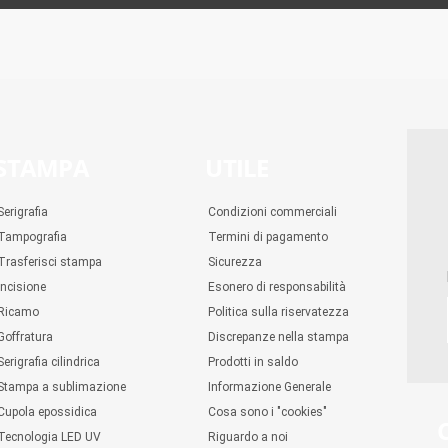
STAMPA
UTILE
Serigrafia
Condizioni commerciali
Tampografia
Termini di pagamento
Trasferisci stampa
Sicurezza
Incisione
Esonero di responsabilità
Ricamo
Politica sulla riservatezza
Goffratura
Discrepanze nella stampa
Serigrafia cilindrica
Prodotti in saldo
Stampa a sublimazione
Informazione Generale
Cupola epossidica
Cosa sono i "cookies"
Tecnologia LED UV
Riguardo a noi