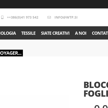
++386(0)41 973 542
INFO@WTP.SI
NOLOGIA
TESSILE
SIATE CREATIVI
A NOI
CONTAT
VOYAGER...
BLOC
FOGLI