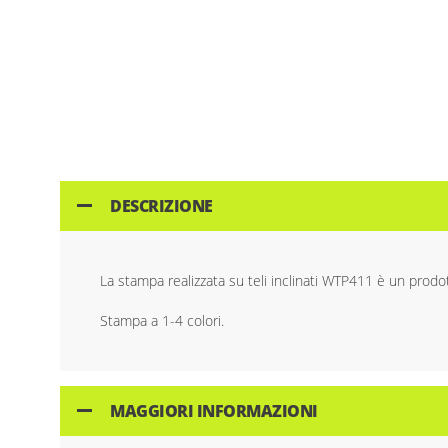
Skip
to
the
beginning
of
the
images
DESCRIZIONE
gallery
La stampa realizzata su teli inclinati WTP411 è un prodot
Stampa a 1-4 colori.
MAGGIORI INFORMAZIONI