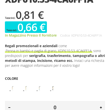
0,81 €
0,66 €
In Magazzino Presso Il Fornitore
Codice
XDP610.53-4CA6FF1A
Regali promozionali e aziendali
come
Penna in bambù e paglia di grano, XDP610.53-4CA6FF1A
sono
predisposti per
serigrafia, trasferimento, tampografia o altri
metodi di stampa, incisione, ricamo ecc.
Inviaci una richiesta
per avere maggiori informazioni per il vostro logo!
COLORE