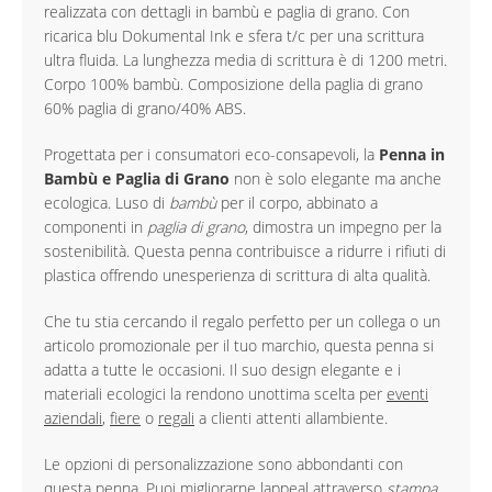
realizzata con dettagli in bambù e paglia di grano. Con
ricarica blu Dokumental Ink e sfera t/c per una scrittura
ultra fluida. La lunghezza media di scrittura è di 1200 metri.
Corpo 100% bambù. Composizione della paglia di grano
60% paglia di grano/40% ABS.
Progettata per i consumatori eco-consapevoli, la
Penna in
Bambù e Paglia di Grano
non è solo elegante ma anche
ecologica. Luso di
bambù
per il corpo, abbinato a
componenti in
paglia di grano
, dimostra un impegno per la
sostenibilità. Questa penna contribuisce a ridurre i rifiuti di
plastica offrendo unesperienza di scrittura di alta qualità.
Che tu stia cercando il regalo perfetto per un collega o un
articolo promozionale per il tuo marchio, questa penna si
adatta a tutte le occasioni. Il suo design elegante e i
materiali ecologici la rendono unottima scelta per
eventi
aziendali
,
fiere
o
regali
a clienti attenti allambiente.
Le opzioni di personalizzazione sono abbondanti con
questa penna. Puoi migliorarne lappeal attraverso
stampa