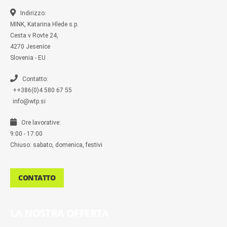
o
o
r
r
k
k
a
-
m
Indirizzo:
m
MINK, Katarina Hlede s.p.
e
s
Cesta v Rovte 24,
s
4270 Jesenice
e
n
Slovenia - EU
g
e
r
Contatto:
++386(0)4 580 67 55
info@wtp.si
Ore lavorative:
9:00 - 17:00
Chiuso: sabato, domenica, festivi
CONTATTO
LA NOSTRA OFFERTA