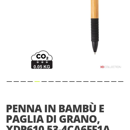
Skip
to
the
PENNA IN BAMBÙ E
beginning
of
PAGLIA DI GRANO,
the
images
XDP610.53-4CA6FF1A
gallery