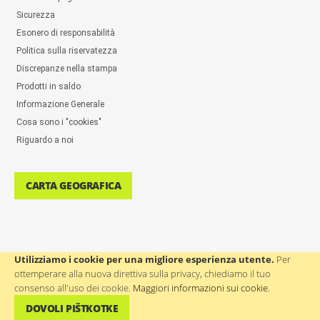
Sicurezza
Esonero di responsabilità
Politica sulla riservatezza
Discrepanze nella stampa
Prodotti in saldo
Informazione Generale
Cosa sono i "cookies"
Riguardo a noi
CARTA GEOGRAFICA
Utilizziamo i cookie per una migliore esperienza utente.
Per
ottemperare alla nuova direttiva sulla privacy, chiediamo il tuo
ASSISTENZA AGLI UTENTI: ++386(0)4 580 67 55
consenso all'uso dei cookie.
Maggiori informazioni sui cookie
.
DOVOLI PIŠTKOTKE