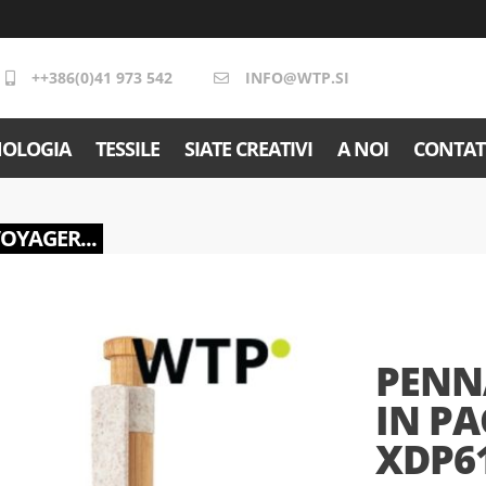
++386(0)41 973 542
INFO@WTP.SI
NOLOGIA
TESSILE
SIATE CREATIVI
A NOI
CONTAT
VOYAGER...
PENN
IN PA
XDP61