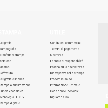
STAMPA
UTILE
Serigrafia
Condizioni commerciali
Tampografia
Termini di pagamento
Trasferisci stampa
Sicurezza
Incisione
Esonero di responsabilità
Ricamo
Politica sulla riservatezza
Goffratura
Discrepanze nella stampa
Serigrafia cilindrica
Prodotti in saldo
Stampa a sublimazione
Informazione Generale
Cupola epossidica
Cosa sono i "cookies"
Tecnologia LED UV
Riguardo a noi
Stampa digitale