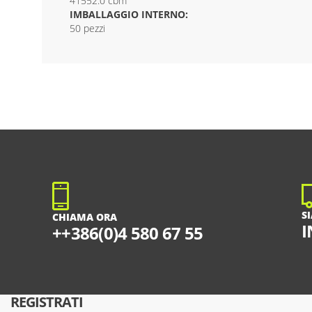
41552.0 cbm
IMBALLAGGIO INTERNO:
50 pezzi
S
CHIAMA ORA
I
++386(0)4 580 67 55
REGISTRATI