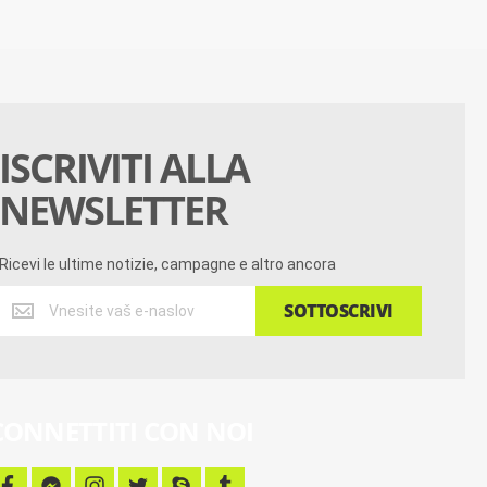
ISCRIVITI ALLA
NEWSLETTER
Ricevi le ultime notizie, campagne e altro ancora
Ricevi
SOTTOSCRIVI
le
ultime
notizie,
campagne
e
CONNETTITI CON NOI
altro
ancora