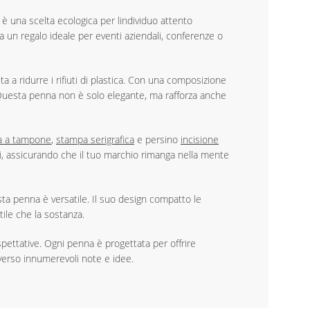
 una scelta ecologica per lindividuo attento
a un regalo ideale per eventi aziendali, conferenze o
ta a ridurre i rifiuti di plastica. Con una composizione
 Questa penna non è solo elegante, ma rafforza anche
a a tampone
,
stampa serigrafica
e persino
incisione
i, assicurando che il tuo marchio rimanga nella mente
sta penna è versatile. Il suo design compatto le
ile che la sostanza.
ettative. Ogni penna è progettata per offrire
averso innumerevoli note e idee.