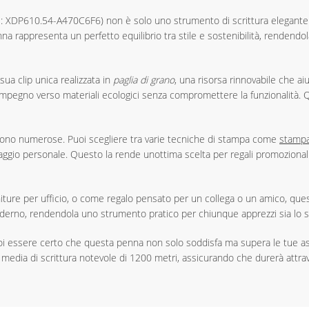
 XDP610.54-A470C6F6) non è solo uno strumento di scrittura elegante è
na rappresenta un perfetto equilibrio tra stile e sostenibilità, rendendol
sua clip unica realizzata in
paglia di grano
, una risorsa rinnovabile che aiu
 impegno verso materiali ecologici senza compromettere la funzionalità.
sono numerose. Puoi scegliere tra varie tecniche di stampa come
stamp
aggio personale. Questo la rende unottima scelta per regali promozional
rniture per ufficio, o come regalo pensato per un collega o un amico, que
aderno, rendendola uno strumento pratico per chiunque apprezzi sia lo st
oi essere certo che questa penna non solo soddisfa ma supera le tue asp
a media di scrittura notevole di 1200 metri, assicurando che durerà attr