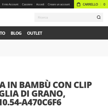
CARRELLO
0
Il mio Account
Cassiere
Accedi
Creare un account
R
TO
BLOG
OUTLET
A IN BAMBÙ CON CLIP
GLIA DI GRANO,
0.54-A470C6F6