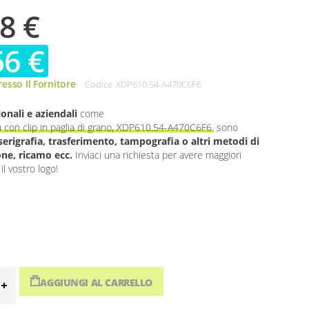
8 €
56 €
esso Il Fornitore
Codice
XDP610.54-A470C6F6
onali e aziendali
come
con clip in paglia di grano, XDP610.54-A470C6F6
sono
serigrafia, trasferimento, tampografia o altri metodi di
one, ricamo ecc.
Inviaci una richiesta per avere maggiori
il vostro logo!
AGGIUNGI AL CARRELLO