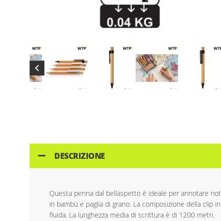
Skip
to
the
beginning
of
the
images
DESCRIZIONE
gallery
Questa penna dal bellaspetto è ideale per annotare note 
in bambù e paglia di grano. La composizione della clip in
fluida. La lunghezza media di scrittura è di 1200 metri.