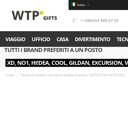
Italian
++386(0)4 580 67 55
VIAGGIO
UFFICIO
CASA
DIVERTIMENTO
TEC
TUTTI I BRAND PREFERITI A UN POSTO
XD, NO1, HI!DEA, COOL, GILDAN, EXCURSION, 
Casa
Penna in bambù con clip in paglia di grano, XDP610.54-A470C6F6
Skip
to
the
end
of
the
images
gallery