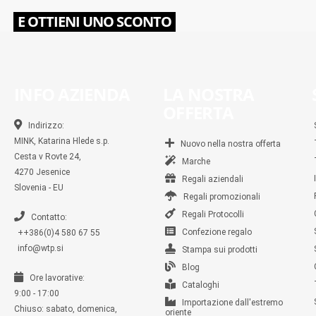
E OTTIENI UNO SCONTO
INFO AZIENDA
LA NOSTRA
OFFERTA
Indirizzo:
MINK, Katarina Hlede s.p.
Nuovo nella nostra offerta
Cesta v Rovte 24,
Marche
4270 Jesenice
Regali aziendali
Slovenia - EU
Regali promozionali
Regali Protocolli
Contatto:
Confezione regalo
++386(0)4 580 67 55
info@wtp.si
Stampa sui prodotti
Blog
Ore lavorative:
Cataloghi
9:00 - 17:00
Importazione dall'estremo
Chiuso: sabato, domenica,
oriente