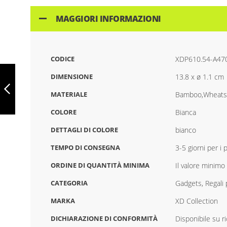
MAGGIORI INFORMAZIONI
CODICE
XDP610.54-A47
PENNA IN
BAMBÙ E PAGLIA
DIMENSIONE
13.8 x ø 1.1 cm
DI GRANO,
MATERIALE
Bamboo,Wheats
XDP610.53-
4CA6FF1A
PRECEDENTE
COLORE
Bianca
DETTAGLI DI COLORE
bianco
TEMPO DI CONSEGNA
3-5 giorni per i
ORDINE DI QUANTITÀ MINIMA
Il valore minimo 
CATEGORIA
Gadgets, Regali 
MARKA
XD Collection
DICHIARAZIONE DI CONFORMITÀ
Disponibile su r