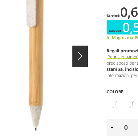
0,6
0,
In Magazzino Pr
Regali promozi
Penna in bambù 
predisposti per
stampa, incisi
informazioni per 
COLORE