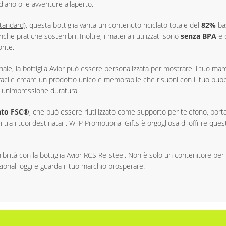
iano o le avventure allaperto.
tandard)
, questa bottiglia vanta un contenuto riciclato totale del
82%
bas
che pratiche sostenibili. Inoltre, i materiali utilizzati sono
senza BPA
e c
rite.
onale, la bottiglia Avior può essere personalizzata per mostrare il tuo m
acile creare un prodotto unico e memorabile che risuoni con il tuo pubbl
e unimpressione duratura.
cato FSC®
, che può essere riutilizzato come supporto per telefono, porta
 tra i tuoi destinatari. WTP Promotional Gifts è orgogliosa di offrire ques
nibilità con la bottiglia Avior RCS Re-steel. Non è solo un contenitore p
zionali oggi e guarda il tuo marchio prosperare!