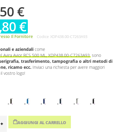
,50 €
,80 €
esso Il Fornitore
Codice
XDP438.00-C7263A93
onali e aziendali
come
eel Avira Avior RCS 500 ML, XDP438.00-C7263A93
sono
serigrafia, trasferimento, tampografia o altri metodi di
one, ricamo ecc.
Inviaci una richiesta per avere maggiori
il vostro logo!
AGGIUNGI AL CARRELLO