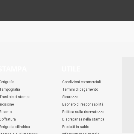
STAMPA
UTILE
Serigrafia
Condizioni commerciali
Tampografia
Termini di pagamento
Trasferisci stampa
Sicurezza
Incisione
Esonero di responsabilità
Ricamo
Politica sulla riservatezza
Goffratura
Discrepanze nella stampa
Serigrafia cilindrica
Prodotti in saldo