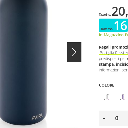
20
16
In Magazzino Pr
Regali promozi
Bottiglia Re-st
predisposti per
stampa, incisi
informazioni per 
COLORE