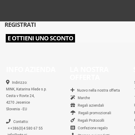
REGISTRATI
E OTTIENI UNO SCONTO
INFO AZIENDA
LA NOSTRA
OFFERTA
Indirizzo:
MINK, Katarina Hlede s.p.
Nuovo nella nostra offerta
Cesta v Rovte 24,
Marche
4270 Jesenice
Regali aziendali
Slovenia - EU
Regali promozionali
Regali Protocolli
Contatto:
Confezione regalo
++386(0)4 580 67 55