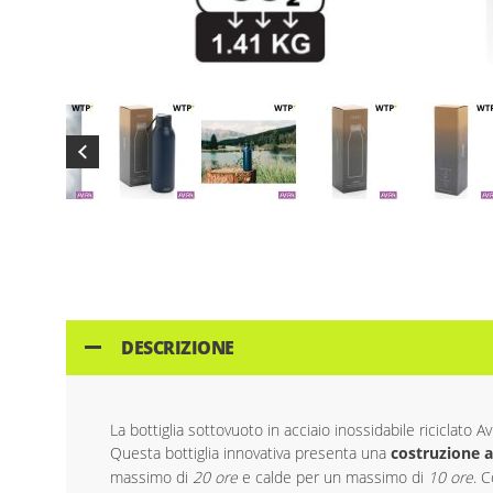
Skip
to
the
beginning
of
the
images
DESCRIZIONE
gallery
La bottiglia sottovuoto in acciaio inossidabile riciclat
Questa bottiglia innovativa presenta una
costruzione a
massimo di
20 ore
e calde per un massimo di
10 ore
. 