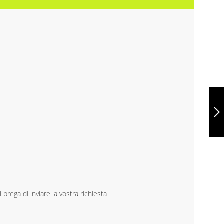
BOTTIGLIA RE-
STEEL AVIRA
AVIOR RCS 1L,
XDP438.01-
9440FC13
CONTINUA
 prega di inviare la vostra richiesta