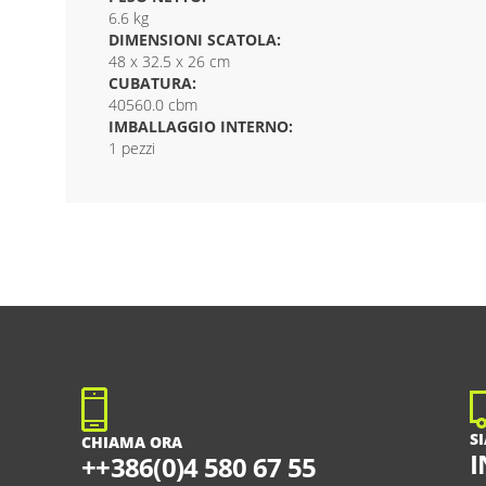
6.6 kg
DIMENSIONI SCATOLA:
48 x 32.5 x 26 cm
CUBATURA:
40560.0 cbm
IMBALLAGGIO INTERNO:
1 pezzi
S
CHIAMA ORA
I
++386(0)4 580 67 55