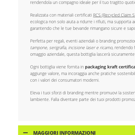
rendendola un compagno ideale per il tuo tragitto quotid
Realizzata con materiali certificati
RCS (Recycled Claim S
ecologica non solo aiuta a ridurre i rifiuti, ma supporta an
garantendo che le tue bevande rimangano sicure e sapo
Perfetta per regali, eventi aziendali o branding promozi
tampone, serigrafia, incisione laser e ricamo
, rendendo f
omaggio aziendale, questa bottiglia lascerà sicurament
Ogni bottiglia viene fornita in
packaging kraft certifi
aggiunge valore, ma incoraggia anche pratiche sostenibili
con i valori dei consumatori moderni.
Eleva i tuoi sforzi di branding mentre promuovi la soste
lambiente. Falla diventare parte dei tuoi prodotti promo
MAGGIORI INFORMAZIONI