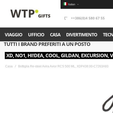
Italian
++386(0)4 580 67 55
VIAGGIO
UFFICIO
CASA
DIVERTIMENTO
TEC
TUTTI I BRAND PREFERITI A UN POSTO
XD, NO1, HI!DEA, COOL, GILDAN, EXCURSION, 
Casa
Bottiglia Re-steel Avira Avior RCS 500 ML, XDP438.00-C7263A93
Skip
to
the
end
of
the
images
gallery