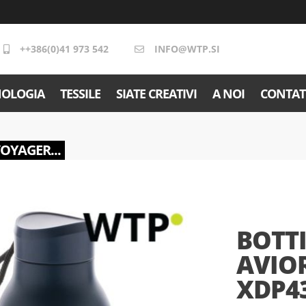
++386(0)41 973 542
INFO@WTP.SI
NOLOGIA
TESSILE
SIATE CREATIVI
A NOI
CONTAT
VOYAGER...
BOTTI
AVIOR
XDP43