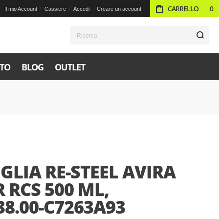
CARRELLO
0
Il mio Account
Cassiere
Accedi
Creare un account
R
TO
BLOG
OUTLET
GLIA RE-STEEL AVIRA
 RCS 500 ML,
8.00-C7263A93