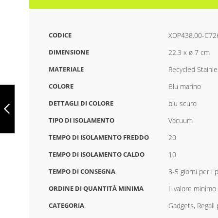
CODICE
XDP438.00-C72
DIMENSIONE
22.3 x ø 7 cm
MATERIALE
Recycled Stainle
COLORE
Blu marino
BOTTIGLIA
SPORTIVA
DETTAGLI DI COLORE
blu scuro
BLOCCABILE RCS
RE-STEEL 600ML,
TIPO DI ISOLAMENTO
Vacuum
XDP437.50-
PRECEDENTE
E6B1E73D
TEMPO DI ISOLAMENTO FREDDO
20
TEMPO DI ISOLAMENTO CALDO
10
TEMPO DI CONSEGNA
3-5 giorni per i
ORDINE DI QUANTITÀ MINIMA
Il valore minimo 
CATEGORIA
Gadgets, Regali 