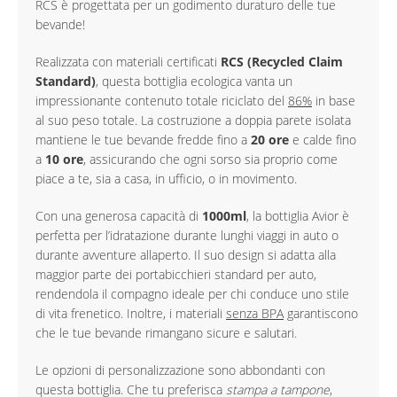
RCS è progettata per un godimento duraturo delle tue
bevande!
Realizzata con materiali certificati
RCS (Recycled Claim
Standard)
, questa bottiglia ecologica vanta un
impressionante contenuto totale riciclato del
86%
in base
al suo peso totale. La costruzione a doppia parete isolata
mantiene le tue bevande fredde fino a
20 ore
e calde fino
a
10 ore
, assicurando che ogni sorso sia proprio come
piace a te, sia a casa, in ufficio, o in movimento.
Con una generosa capacità di
1000ml
, la bottiglia Avior è
perfetta per l’idratazione durante lunghi viaggi in auto o
durante avventure allaperto. Il suo design si adatta alla
maggior parte dei portabicchieri standard per auto,
rendendola il compagno ideale per chi conduce uno stile
di vita frenetico. Inoltre, i materiali
senza BPA
garantiscono
che le tue bevande rimangano sicure e salutari.
Le opzioni di personalizzazione sono abbondanti con
questa bottiglia. Che tu preferisca
stampa a tampone
,