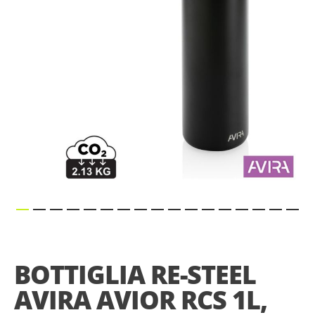
gallery
Skip
to
the
BOTTIGLIA RE-STEEL
beginning
of
AVIRA AVIOR RCS 1L,
the
images