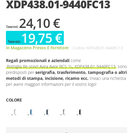
XDP438.01-9440FC13
gallery
24,10 €
19,75 €
In Magazzino Presso Il Fornitore
Codice
XDP438.01-9440FC13
Regali promozionali e aziendali
come
Bottiglia Re-steel Avira Avior RCS 1L, XDP438.01-9440FC13
sono
predisposti per
serigrafia, trasferimento, tampografia o altri
metodi di stampa, incisione, ricamo ecc.
Inviaci una richiesta
per avere maggiori informazioni per il vostro logo!
COLORE