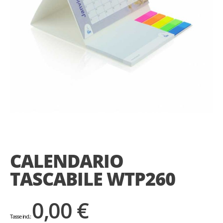
Skip
to
the
CALENDARIO
beginning
of
TASCABILE WTP260
the
images
gallery
0,00 €