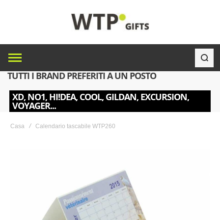
TUTTI I BRAND PREFERITI A UN POSTO
XD, NO1, HI!DEA, COOL, GILDAN, EXCURSION,
VOYAGER...
Casa
Calendario tascabile WTP260
Skip
to
the
end
of
the
images
gallery