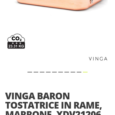
Skip
to
the
VINGA BARON
beginning
of
TOSTATRICE IN RAME,
the
images
MARRONE, XDV21206
gallery