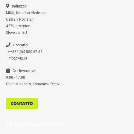
k
k
a
-
m
Indirizzo:
m
MINK, Katarina Hlede s.p.
e
s
Cesta v Rovte 24,
s
4270 Jesenice
e
n
Slovenia - EU
g
e
r
Contatto:
++386(0)4 580 67 55
info@wtp.si
Ore lavorative:
9:00 - 17:00
Chiuso: sabato, domenica, festivi
CONTATTO
LA NOSTRA OFFERTA