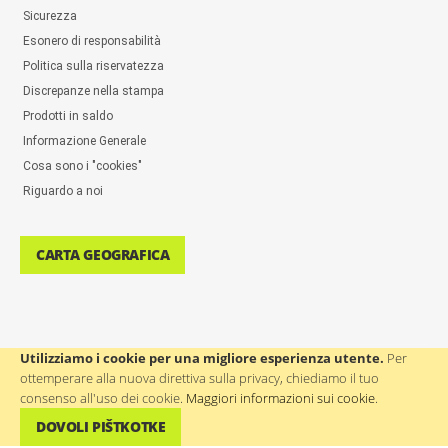
Sicurezza
Esonero di responsabilità
Politica sulla riservatezza
Discrepanze nella stampa
Prodotti in saldo
Informazione Generale
Cosa sono i "cookies"
Riguardo a noi
CARTA GEOGRAFICA
Utilizziamo i cookie per una migliore esperienza utente.
Per
ottemperare alla nuova direttiva sulla privacy, chiediamo il tuo
ASSISTENZA AGLI UTENTI: ++386(0)4 580 67 55
consenso all'uso dei cookie.
Maggiori informazioni sui cookie
.
DOVOLI PIŠTKOTKE