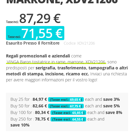
87,29 €
71,55 €
Esaurito Presso Il Fornitore
Codice
XDV21206
Regali promozionali e aziendali
come
VINGA Baron tostatrice in rame, marrone, XDV21206
sono
predisposti per
serigrafia, trasferimento, tampografia o altri
metodi di stampa, incisione, ricamo ecc.
Inviaci una richiesta
per avere maggiori informazioni per il vostro logo!
Buy 25 for
84,97 €
each and
save
3
%
69,65 €
Buy 50 for
82,66 €
each and
save
5
%
67,75 €
Buy 100 for
80,34 €
each and
save
8
%
65,85 €
Buy 250 for
78,75 €
each and
64,55 €
save
10
%