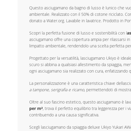
Questo asciugamano da bagno di lusso è lunico che vuoi
ambientale. Realizzato con il 50% di cotone riciclato. C
donato a Water.org. Lavabile in lavatrice. Prodotto in P
Scopri la perfetta fusione di lusso e sostenibilità con l
a
asciugamano offre una copertura ampia per rilassarsi in
limpatto ambientale, rendendolo una scelta perfetta per 
Progettato per la versatilità, lasciugamano Ukiyo è ideale
scuro si abbina a qualsiasi allestimento da spiaggia, me
ogni asciugamano sia realizzato con cura, enfatizzando qu
La personalizzazione è una caratteristica chiave dellas
a tampone, serigrafia e ricamo
, permettendoti di mostra
Oltre al suo fascino estetico, questo asciugamano è lava
per m²
, trova il perfetto equilibrio tra leggerezza per 
contribuendo a una causa significativa.
Scegli lasciugamano da spiaggia deluxe Ukiyo Yukari AWAR