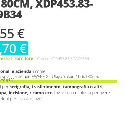
80CM, XDP453.83-
9B34
,55 €
,70 €
esso Il Fornitore
Codice
XDP453.83-3DAC9B34
onali e aziendali
come
 spiaggia deluxe AWARE XL Ukiyo Yukari 100x180cm,
AC9B34
i per
serigrafia, trasferimento, tampografia o altri
pa, incisione, ricamo ecc.
Inviaci una richiesta per avere
ioni per il vostro logo!