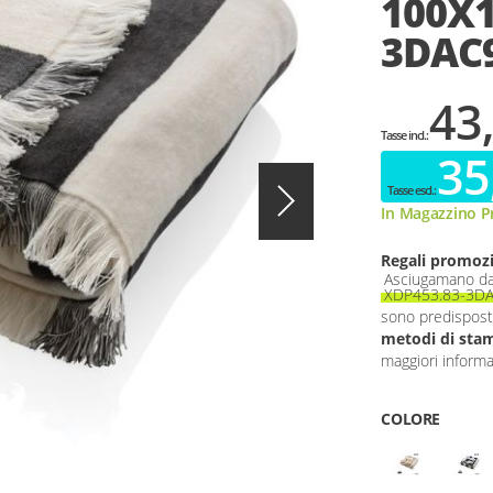
100X1
3DAC
43
35
In Magazzino Pr
Regali promozi
Asciugamano da
XDP453.83-3D
sono predispost
metodi di stam
maggiori informaz
COLORE