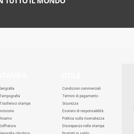
N TUTTO IL MONDO
STAMPA
UTILE
Serigrafia
Condizioni commerciali
Tampografia
Termini di pagamento
Trasferisci stampa
Sicurezza
Incisione
Esonero di responsabilità
Ricamo
Politica sulla riservatezza
Goffratura
Discrepanze nella stampa
Serigrafia cilindrica
Prodotti in saldo