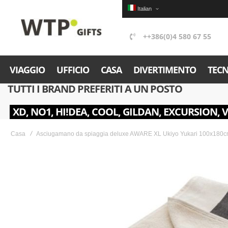
Italian
++386(0)4 580 67 55
VIAGGIO
UFFICIO
CASA
DIVERTIMENTO
TEC
TUTTI I BRAND PREFERITI A UN POSTO
XD, NO1, HI!DEA, COOL, GILDAN, EXCURSION, 
Casa
Asciugamano da spiaggia deluxe AWARE XL Ukiyo Yukari 100x18
Skip
to
the
end
of
the
images
gallery