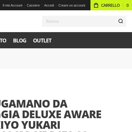
CARRELLO
0
Il mio Account
Cassiere
Accedi
Creare un account
R
TO
BLOG
OUTLET
UGAMANO DA
GGIA DELUXE AWARE
KIYO YUKARI