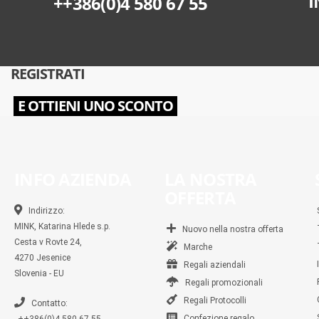
I
++386(0)4 580 67 55
REGISTRATI
E OTTIENI UNO SCONTO
INFO AZIENDA
LA NOSTRA
OFFERTA
Indirizzo:
MINK, Katarina Hlede s.p.
Nuovo nella nostra offerta
Cesta v Rovte 24,
Marche
4270 Jesenice
Regali aziendali
Slovenia - EU
Regali promozionali
Regali Protocolli
Contatto:
Confezione regalo