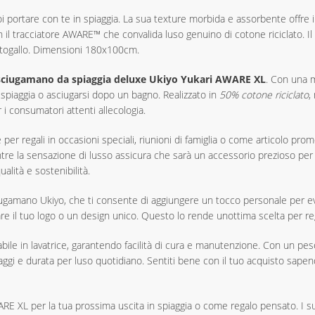
 portare con te in spiaggia. La sua texture morbida e assorbente offre 
on il tracciatore AWARE™ che convalida luso genuino di cotone riciclato. 
ortogallo. Dimensioni 180x100cm.
sciugamano da spiaggia deluxe Ukiyo Yukari AWARE XL
. Con una 
 spiaggia o asciugarsi dopo un bagno. Realizzato in
50% cotone riciclato
,
i consumatori attenti allecologia.
 per regali in occasioni speciali, riunioni di famiglia o come articolo prom
ntre la sensazione di lusso assicura che sarà un accessorio prezioso per
alità e sostenibilità.
ciugamano Ukiyo, che ti consente di aggiungere un tocco personale per e
re il tuo logo o un design unico. Questo lo rende unottima scelta per r
bile in lavatrice, garantendo facilità di cura e manutenzione. Con un pe
i viaggi e durata per luso quotidiano. Sentiti bene con il tuo acquisto sap
E XL per la tua prossima uscita in spiaggia o come regalo pensato. I suoi 