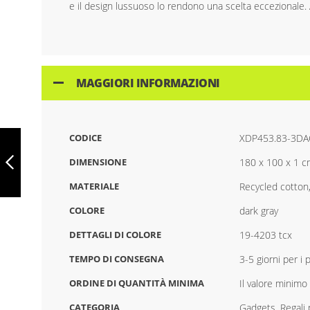
e il design lussuoso lo rendono una scelta eccezionale.
MAGGIORI INFORMAZIONI
ASCIUGAMANO
CODICE
XDP453.83-3D
DA BAGNO UKIYO
SAKURA AWARE
DIMENSIONE
180 x 100 x 1 
500 GSM
70X140CM,
MATERIALE
Recycled cotton
PRECEDENTE
XDP453.82-
ADC4B70D
COLORE
dark gray
DETTAGLI DI COLORE
19-4203 tcx
TEMPO DI CONSEGNA
3-5 giorni per i
ORDINE DI QUANTITÀ MINIMA
Il valore minimo 
CATEGORIA
Gadgets, Regali 