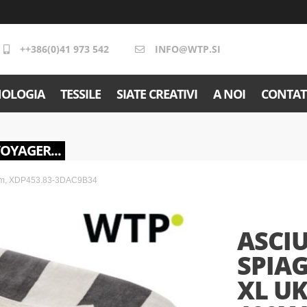
++386(0)41 973 542
INFO@WTP.SI
NOLOGIA
TESSILE
SIATE CREATIVI
A NOI
CONTAT
VOYAGER...
0cm, XDP453.83-3DAC9B34
ASCI
SPIA
XL U