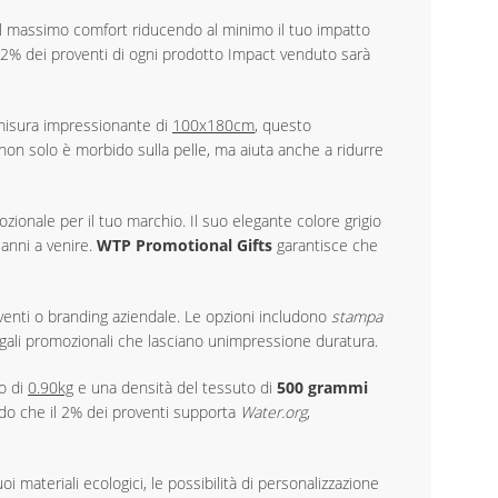
il massimo comfort riducendo al minimo il tuo impatto
Il 2% dei proventi di ogni prodotto Impact venduto sarà
misura impressionante di
100x180cm
, questo
 non solo è morbido sulla pelle, ma aiuta anche a ridurre
ozionale per il tuo marchio. Il suo elegante colore grigio
 anni a venire.
WTP Promotional Gifts
garantisce che
venti o branding aziendale. Le opzioni includono
stampa
egali promozionali che lasciano unimpressione duratura.
so di
0.90kg
e una densità del tessuto di
500 grammi
endo che il 2% dei proventi supporta
Water.org
,
materiali ecologici, le possibilità di personalizzazione