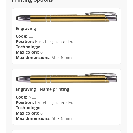
Engraving
Code:
E0
Position:
Barrel - right handed
Technology:
I
Max colors:
0
Max dimensions:
50 x 6 mm
Engraving - Name printing
Code:
NE0
Position:
Barrel - right handed
Technology:
I
Max colors:
0
Max dimensions:
50 x 6 mm