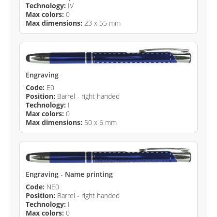
Technology:
IV
Max colors:
0
Max dimensions:
23 x 55 mm
Engraving
Code:
E0
Position:
Barrel - right handed
Technology:
I
Max colors:
0
Max dimensions:
50 x 6 mm
Engraving - Name printing
Code:
NE0
Position:
Barrel - right handed
Technology:
I
Max colors:
0