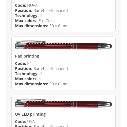
Code:
NUVA
Position:
Barrel - left handed
Technology:
II
Max colors:
Full Color
Max dimensions:
50 x 6 mm
Pad printing
Code:
P1
Position:
Barrel - left handed
Technology:
II
Max colors:
4
Max dimensions:
50 x 6 mm
UV LED printing
Code:
UVA
Position:
Barrel - left handed