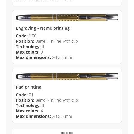
Engraving - Name printing
Code:
NE0
Position:
Barrel - in line with clip
Technology:
III
Max colors:
0
Max dimensions:
20 x 6 mm
Pad printing
Code:
P1
Position:
Barrel - in line with clip
Technology:
III
Max colors:
4
Max dimensions:
20 x 6 mm