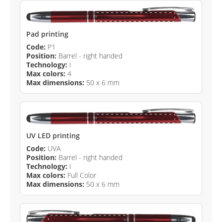
Pad printing
Code:
P1
Position:
Barrel - right handed
Technology:
I
Max colors:
4
Max dimensions:
50 x 6 mm
UV LED printing
Code:
UVA
Position:
Barrel - right handed
Technology:
I
Max colors:
Full Color
Max dimensions:
50 x 6 mm