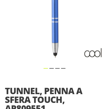
Skip
to
the
TUNNEL, PENNA A
beginning
of
SFERA TOUCH,
the
images
AP809551
gallery