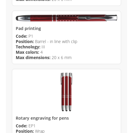
Pad printing
Code:
P1
Position:
Barrel - in line with clip
Technology:
III
Max colors:
4
Max dimensions:
20 x 6 mm
Rotary engraving for pens
Code:
EP1
Position:
Wrap