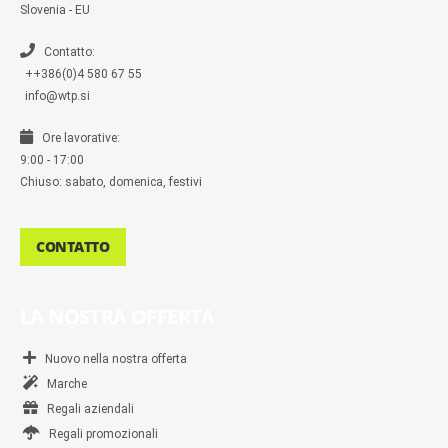
n
Slovenia - EU
g
e
r
Contatto:
++386(0)4 580 67 55
info@wtp.si
Ore lavorative:
9:00 - 17:00
Chiuso: sabato, domenica, festivi
CONTATTO
LA NOSTRA OFFERTA
Nuovo nella nostra offerta
Marche
Regali aziendali
Regali promozionali