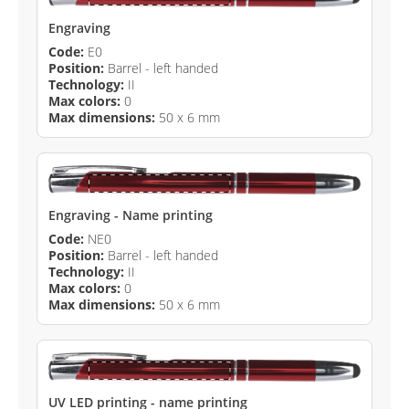
Engraving
Code:
E0
Position:
Barrel - left handed
Technology:
II
Max colors:
0
Max dimensions:
50 x 6 mm
Engraving - Name printing
Code:
NE0
Position:
Barrel - left handed
Technology:
II
Max colors:
0
Max dimensions:
50 x 6 mm
UV LED printing - name printing