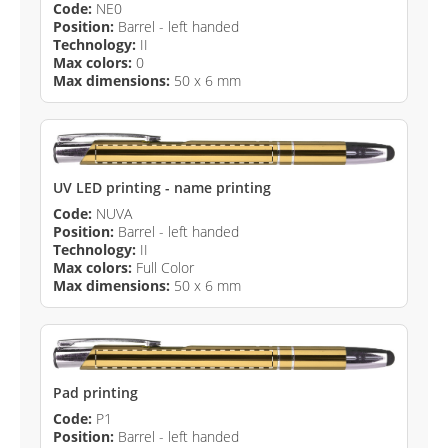
Code:
NE0
Position:
Barrel - left handed
Technology:
II
Max colors:
0
Max dimensions:
50 x 6 mm
UV LED printing - name printing
Code:
NUVA
Position:
Barrel - left handed
Technology:
II
Max colors:
Full Color
Max dimensions:
50 x 6 mm
Pad printing
Code:
P1
Position:
Barrel - left handed