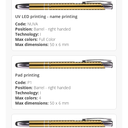
UV LED printing - name printing
Code:
NUVA
Position:
Barrel - right handed
Technology:
I
Max colors:
Full Color
Max dimensions:
50 x 6 mm
Pad printing
Code:
P1
Position:
Barrel - right handed
Technology:
I
Max colors:
4
Max dimensions:
50 x 6 mm