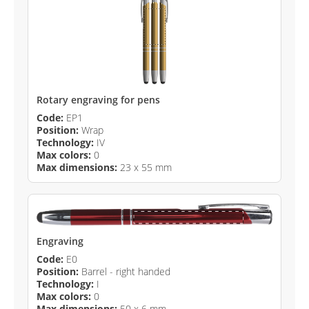
Rotary engraving for pens
Code:
EP1
Position:
Wrap
Technology:
IV
Max colors:
0
Max dimensions:
23 x 55 mm
Engraving
Code:
E0
Position:
Barrel - right handed
Technology:
I
Max colors:
0
Max dimensions:
50 x 6 mm