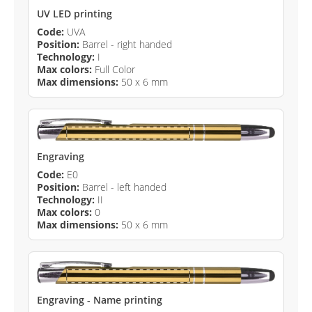
UV LED printing
Code:
UVA
Position:
Barrel - right handed
Technology:
I
Max colors:
Full Color
Max dimensions:
50 x 6 mm
Engraving
Code:
E0
Position:
Barrel - left handed
Technology:
II
Max colors:
0
Max dimensions:
50 x 6 mm
Engraving - Name printing