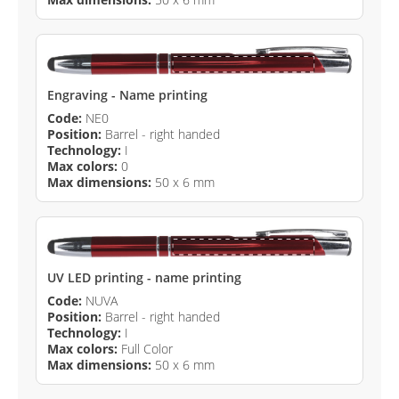
Engraving - Name printing
Code:
NE0
Position:
Barrel - right handed
Technology:
I
Max colors:
0
Max dimensions:
50 x 6 mm
UV LED printing - name printing
Code:
NUVA
Position:
Barrel - right handed
Technology:
I
Max colors:
Full Color
Max dimensions:
50 x 6 mm