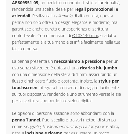
AP809551-05
, un perfetto connubio di stile e funzionalità,
rendendola una scelta ideale per
regali promozionali e
aziendali
. Realizzata in
alluminio
di alta qualità, questa
penna non solo offre un design elegante e moderno, ma
garantisce anche durata e unesperienza di scrittura
confortevole. Con dimensioni di
Ø10×140 mm
, si adatta
perfettamente alla tua mano e si infila facilmente nella tua
tasca o borsa.
La penna presenta un
meccanismo a pressione
per un
uso senza sforzo ed è dotata di una
ricarica blu jumbo
con una dimensione della sfera di 1 mm, assicurando un
flusso dinchiostro fluido e costante. Inoltre, la
stylus per
touchscreen
integrata ti consente di navigare facilmente
sui tuoi dispositivi, rendendola uno strumento versatile sia
per la scrittura che per le interazioni digitali.
Le opzioni di personalizzazione sono abbondanti con la
penna Tunnel
. Puoi scegliere tra vari metodi di stampa
come
serigrafia, trasferimento, stampa a tampone
e altro,
oltre a
incisione e ricamo
per aggiungere un tocco