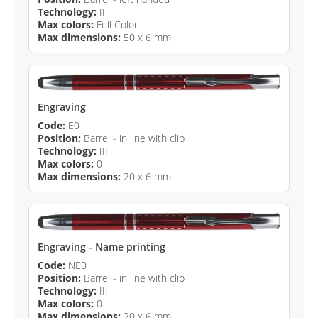
Technology:
II
Max colors:
Full Color
Max dimensions:
50 x 6 mm
Engraving
Code:
E0
Position:
Barrel - in line with clip
Technology:
III
Max colors:
0
Max dimensions:
20 x 6 mm
Engraving - Name printing
Code:
NE0
Position:
Barrel - in line with clip
Technology:
III
Max colors:
0
Max dimensions:
20 x 6 mm