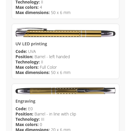
Technology:
II
Max colors:
4
Max dimensions:
50 x 6 mm
UV LED printing
Code:
UVA
Position:
Barrel - left handed
Technology:
II
Max colors:
Full Color
Max dimensions:
50 x 6 mm
Engraving
Code:
E0
Position:
Barrel - in line with clip
Technology:
III
Max colors:
0
Max dimensions:
20 x 6 mm