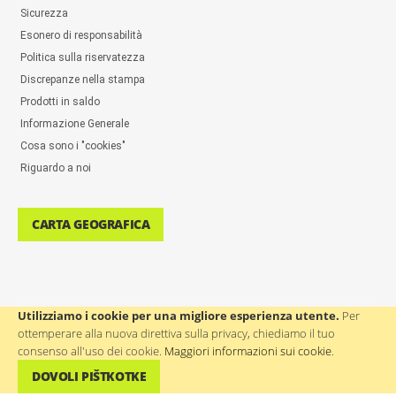
Sicurezza
Esonero di responsabilità
Politica sulla riservatezza
Discrepanze nella stampa
Prodotti in saldo
Informazione Generale
Cosa sono i "cookies"
Riguardo a noi
CARTA GEOGRAFICA
Utilizziamo i cookie per una migliore esperienza utente.
Per
ottemperare alla nuova direttiva sulla privacy, chiediamo il tuo
ASSISTENZA AGLI UTENTI: ++386(0)4 580 67 55
consenso all'uso dei cookie.
Maggiori informazioni sui cookie
.
DOVOLI PIŠTKOTKE