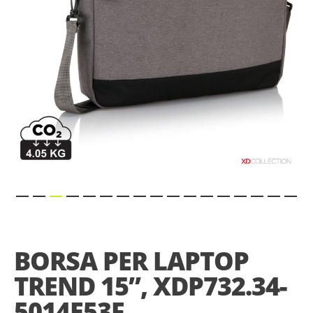
Skip
to
the
BORSA PER LAPTOP
beginning
of
TREND 15”, XDP732.34-
the
images
5014E53F
gallery