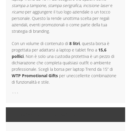
stampa a tampone
,
stampa serigrafica
,
incisione laser
e
ricamo
per aggiungere il tuo logo aziendale o un tocco
personale. Questo la rende unottima scelta per regali
aziendali, eventi promozionali o come parte della tua
strategia di branding.
Con un volume di contenuto di
8 litri
, questa borsa è
progettata per adattarsi a laptop e tablet fino a
15,6
pollici
. Non è solo una custodia protettiva è un pezzo di
dichiarazione che completa qualsiasi outfit o ambiente
professionale. Scegli la borsa per laptop Trend da 15” di
WTP Promotional Gifts
per uneccellente combinazione
di funzionalità e stile.
```
MAGGIORI INFORMAZIONI