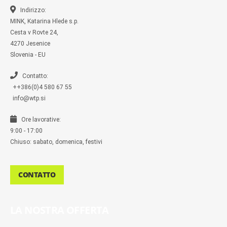
k
k
a
-
m
Indirizzo:
m
MINK, Katarina Hlede s.p.
e
s
Cesta v Rovte 24,
s
4270 Jesenice
e
n
Slovenia - EU
g
e
r
Contatto:
++386(0)4 580 67 55
info@wtp.si
Ore lavorative:
9:00 - 17:00
Chiuso: sabato, domenica, festivi
CONTATTO
LA NOSTRA OFFERTA