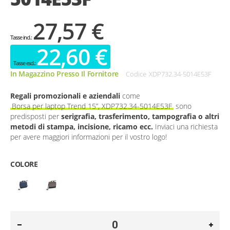
27,57 €
22,60 €
In Magazzino Presso Il Fornitore
Codice
XDP732.34-5014E53F
Regali promozionali e aziendali
come
Borsa per laptop Trend 15”, XDP732.34-5014E53F
sono
predisposti per
serigrafia, trasferimento, tampografia o altri
metodi di stampa, incisione, ricamo ecc.
Inviaci una richiesta
per avere maggiori informazioni per il vostro logo!
COLORE