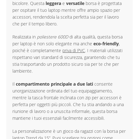
bicolore. Questa
leggera
e
versatile
borsa è progettata
per ospitare il tuo laptop mentre offre ampio spazio per
accessori, rendendola la scelta perfetta sia per il lavoro
che per il tempo libero.
Realizzata in
poliestere 600D
di alta qualità, questa borsa
per laptop è non solo elegante ma anche
eco-friendly
,
poiché è completamente
priva di PVC
. I materiali utilizzati
rispettano vari standard di sicurezza, garantendo che tu
stia trasportando un prodotto sicuro sia per te che per
lambiente.
Il
compartimento principale a due lati
consente
unorganizzazione ordinata del tuo equipaggiamento,
mentre la tasca frontale inclinata con zip per accessori è
perfetta per oggetti più piccoli. Che tu stia andando a una
riunione di lavoro o a unuscita informale, questa borsa
mantiene i tuoi essenziali facilmente accessibili.
La personalizzazione è un gioco da ragazzi con la borsa per
laptop Trend da 15”. Puoi scegliere tra opzioni come