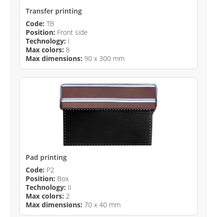
Transfer printing
Code:
TB
Position:
Front side
Technology:
I
Max colors:
8
Max dimensions:
90 x 300 mm
Pad printing
Code:
P2
Position:
Box
Technology:
II
Max colors:
2
Max dimensions:
70 x 40 mm