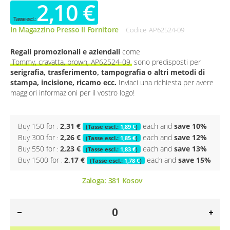
2,10 €
In Magazzino Presso Il Fornitore
Codice
AP62524-09
Regali promozionali e aziendali
come
Tommy, cravatta, brown, AP62524-09
sono predisposti per
serigrafia, trasferimento, tampografia o altri metodi di
stampa, incisione, ricamo ecc.
Inviaci una richiesta per avere
maggiori informazioni per il vostro logo!
Buy 150 for
2,31 €
each and
save
10
%
1,89 €
Buy 300 for
2,26 €
each and
save
12
%
1,85 €
Buy 550 for
2,23 €
each and
save
13
%
1,83 €
Buy 1500 for
2,17 €
each and
save
15
%
1,78 €
Zaloga:
381
Kosov