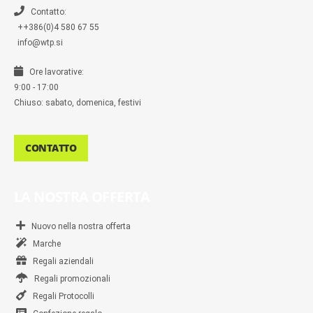
e
r
Contatto:
++386(0)4 580 67 55
info@wtp.si
Ore lavorative:
9:00 - 17:00
Chiuso: sabato, domenica, festivi
CONTATTO
LA NOSTRA OFFERTA
Nuovo nella nostra offerta
Marche
Regali aziendali
Regali promozionali
Regali Protocolli