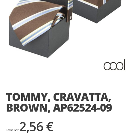
Skip
to
the
TOMMY, CRAVATTA,
beginning
of
BROWN, AP62524-09
the
images
gallery
2,56 €