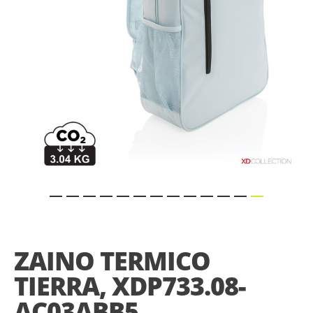
Skip
to
the
ZAINO TERMICO
beginning
of
TIERRA, XDP733.08-
the
images
AC03ABB5
gallery