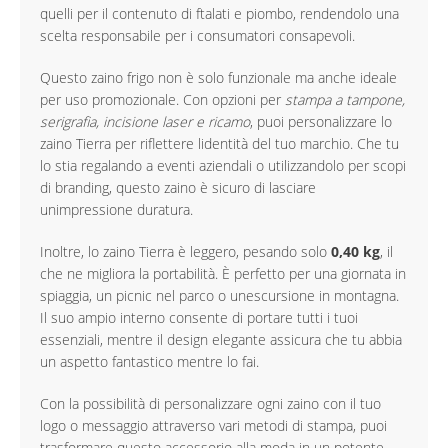
quelli per il contenuto di ftalati e piombo, rendendolo una
scelta responsabile per i consumatori consapevoli.
Questo zaino frigo non è solo funzionale ma anche ideale
per uso promozionale. Con opzioni per
stampa a tampone,
serigrafia, incisione laser e ricamo
, puoi personalizzare lo
zaino Tierra per riflettere lidentità del tuo marchio. Che tu
lo stia regalando a eventi aziendali o utilizzandolo per scopi
di branding, questo zaino è sicuro di lasciare
unimpressione duratura.
Inoltre, lo zaino Tierra è leggero, pesando solo
0,40 kg
, il
che ne migliora la portabilità. È perfetto per una giornata in
spiaggia, un picnic nel parco o unescursione in montagna.
Il suo ampio interno consente di portare tutti i tuoi
essenziali, mentre il design elegante assicura che tu abbia
un aspetto fantastico mentre lo fai.
Con la possibilità di personalizzare ogni zaino con il tuo
logo o messaggio attraverso vari metodi di stampa, puoi
trasformare questo accessorio alla moda in un potente