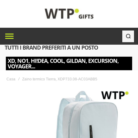
TUTTI I BRAND PREFERITI A UN POSTO
XD, NO1, HI!DEA, COOL, GILDAN, EXCURSION,
VOYAGER...
Casa
Zaino termico Tierra, XDP733.08-AC03ABB5
Skip
to
the
end
of
the
images
gallery