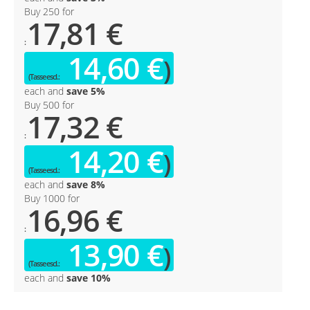
Buy 250 for
17,81 €
14,60 €
each and
save
5
%
Buy 500 for
17,32 €
14,20 €
each and
save
8
%
Buy 1000 for
16,96 €
13,90 €
each and
save
10
%