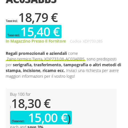
18,79 €
15,40 €
In Magazzino Presso Il Fornitore
Codice
XDP733.085
Regali promozionali e aziendali
come
Zaino termico Tierra, XDP733.08-AC03ABB5
sono predisposti
per
serigrafia, trasferimento, tampografia o altri metodi di
stampa, incisione, ricamo ecc.
Inviaci una richiesta per avere
maggiori informazioni per il vostro logo!
Buy 100 for
18,30 €
15,00 €
each and
save
3
%