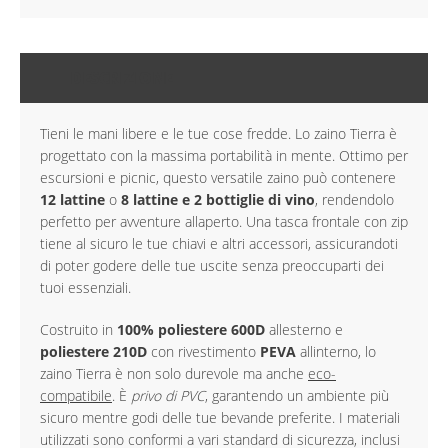
DESCRIZIONE
Tieni le mani libere e le tue cose fredde. Lo zaino Tierra è
progettato con la massima portabilità in mente. Ottimo per
escursioni e picnic, questo versatile zaino può contenere
12 lattine
o
8 lattine e 2 bottiglie di vino
, rendendolo
perfetto per avventure allaperto. Una tasca frontale con zip
tiene al sicuro le tue chiavi e altri accessori, assicurandoti
di poter godere delle tue uscite senza preoccuparti dei
tuoi essenziali.
Costruito in
100% poliestere 600D
allesterno e
poliestere 210D
con rivestimento
PEVA
allinterno, lo
zaino Tierra è non solo durevole ma anche
eco-
compatibile
. È
privo di PVC
, garantendo un ambiente più
sicuro mentre godi delle tue bevande preferite. I materiali
utilizzati sono conformi a vari standard di sicurezza, inclusi