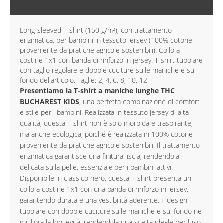
DESCRIZIONE
Long-sleeved T-shirt (150 g/m²), con trattamento
enzimatica, per bambini in tessuto jersey (100% cotone
proveniente da pratiche agricole sostenibili). Collo a
costine 1x1 con banda di rinforzo in jersey. T-shirt tubolare
con taglio regolare e doppie cuciture sulle maniche e sul
fondo dellarticolo. Taglie: 2, 4, 6, 8, 10, 12
Presentiamo la T-shirt a maniche lunghe THC
BUCHAREST KIDS
, una perfetta combinazione di comfort
e stile per i bambini. Realizzata in tessuto jersey di alta
qualità, questa T-shirt non è solo morbida e traspirante,
ma anche ecologica, poiché è realizzata in 100% cotone
proveniente da pratiche agricole sostenibili. Il trattamento
enzimatica garantisce una finitura liscia, rendendola
delicata sulla pelle, essenziale per i bambini attivi.
Disponibile in classico nero, questa T-shirt presenta un
collo a costine 1x1 con una banda di rinforzo in jersey,
garantendo durata e una vestibilità aderente. Il design
tubolare con doppie cuciture sulle maniche e sul fondo ne
migliora la longevità, rendendola una scelta ideale per luso