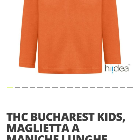
Skip
to
the
THC BUCHAREST KIDS,
beginning
of
MAGLIETTA A
the
images
MANICHE LUNGHE,
gallery