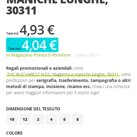
30311
4,93 €
4,04 €
In Magazzino Presso Il Fornitore
Codice
30311
Regali promozionali e aziendali
come
THC BUCHAREST KIDS, Maglietta a maniche lunghe, 30311
sono
predisposti per
serigrafia, trasferimento, tampografia o altri
metodi di stampa, incisione, ricamo ecc.
Inviaci una richiesta
per avere maggiori informazioni per il vostro logo!
DIMENSIONE DEL TESSUTO
10
12
2
4
6
8
COLORE