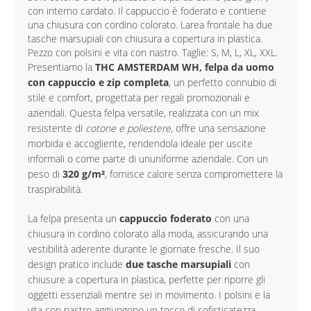
con interno cardato. Il cappuccio è foderato e contiene
una chiusura con cordino colorato. Larea frontale ha due
tasche marsupiali con chiusura a copertura in plastica.
Pezzo con polsini e vita con nastro. Taglie: S, M, L, XL, XXL.
Presentiamo la
THC AMSTERDAM WH, felpa da uomo
con cappuccio e zip completa
, un perfetto connubio di
stile e comfort, progettata per regali promozionali e
aziendali. Questa felpa versatile, realizzata con un mix
resistente di
cotone e poliestere
, offre una sensazione
morbida e accogliente, rendendola ideale per uscite
informali o come parte di ununiforme aziendale. Con un
peso di
320 g/m²
, fornisce calore senza compromettere la
traspirabilità.
La felpa presenta un
cappuccio foderato
con una
chiusura in cordino colorato alla moda, assicurando una
vestibilità aderente durante le giornate fresche. Il suo
design pratico include
due tasche marsupiali
con
chiusure a copertura in plastica, perfette per riporre gli
oggetti essenziali mentre sei in movimento. I polsini e la
vita con nastro aggiungono un tocco di sofisticatezza,