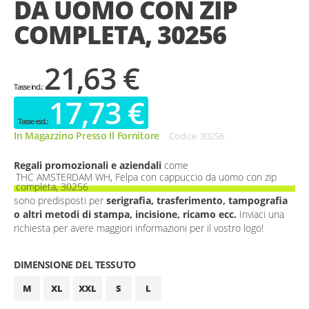
DA UOMO CON ZIP
gallery
COMPLETA, 30256
21,63 €
17,73 €
In Magazzino Presso Il Fornitore
Codice
30256
Regali promozionali e aziendali
come
THC AMSTERDAM WH, Felpa con cappuccio da uomo con zip
completa, 30256
sono predisposti per
serigrafia, trasferimento, tampografia
o altri metodi di stampa, incisione, ricamo ecc.
Inviaci una
richiesta per avere maggiori informazioni per il vostro logo!
DIMENSIONE DEL TESSUTO
M
XL
XXL
S
L