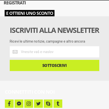
REGISTRATI
E OTTIENI UNO SCONTO
ISCRIVITI ALLA NEWSLETTER
Ricevi le ultime notizie, campagne e altro ancora
Ricevi
le
ultime
notizie,
SOTTOSCRIVI
campagne
e
altro
ancora
CONNETTITI CON NOI
f
f
i
t
s
t
a
a
n
w
k
u