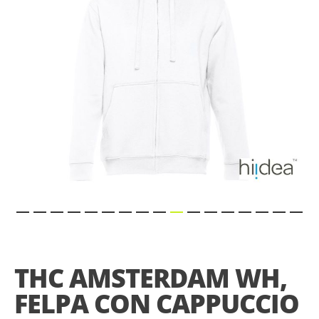
gallery
Skip
to
the
THC AMSTERDAM WH,
beginning
of
FELPA CON CAPPUCCIO
the
images