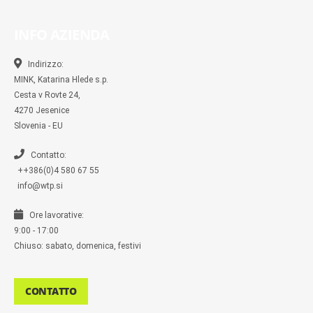
c
c
s
i
y
m
e
e
t
t
p
b
b
b
a
t
e
l
INFO AZIENDA
o
o
g
e
r
o
o
r
r
k
k
a
-
m
Indirizzo:
m
MINK, Katarina Hlede s.p.
e
s
Cesta v Rovte 24,
s
4270 Jesenice
e
n
Slovenia - EU
g
e
r
Contatto:
++386(0)4 580 67 55
info@wtp.si
Ore lavorative:
9:00 - 17:00
Chiuso: sabato, domenica, festivi
CONTATTO