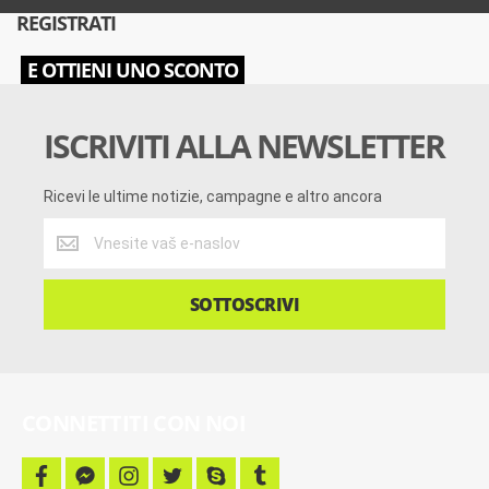
REGISTRATI
E OTTIENI UNO SCONTO
ISCRIVITI ALLA NEWSLETTER
Ricevi le ultime notizie, campagne e altro ancora
Ricevi
le
ultime
notizie,
SOTTOSCRIVI
campagne
e
altro
ancora
CONNETTITI CON NOI
f
f
i
t
s
t