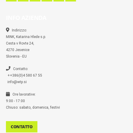
a
a
n
w
k
u
c
c
s
i
y
m
e
e
t
t
p
b
b
b
a
t
e
l
INFO AZIENDA
o
o
g
e
r
o
o
r
r
k
k
a
-
m
Indirizzo:
m
MINK, Katarina Hlede s.p.
e
s
Cesta v Rovte 24,
s
4270 Jesenice
e
n
Slovenia - EU
g
e
r
Contatto:
++386(0)4 580 67 55
info@wtp.si
Ore lavorative:
9:00 - 17:00
Chiuso: sabato, domenica, festivi
CONTATTO