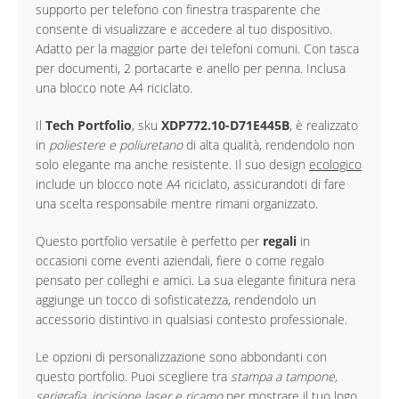
supporto per telefono con finestra trasparente che
consente di visualizzare e accedere al tuo dispositivo.
Adatto per la maggior parte dei telefoni comuni. Con tasca
per documenti, 2 portacarte e anello per penna. Inclusa
una blocco note A4 riciclato.
Il
Tech Portfolio
, sku
XDP772.10-D71E445B
, è realizzato
in
poliestere e poliuretano
di alta qualità, rendendolo non
solo elegante ma anche resistente. Il suo design
ecologico
include un blocco note A4 riciclato, assicurandoti di fare
una scelta responsabile mentre rimani organizzato.
Questo portfolio versatile è perfetto per
regali
in
occasioni come eventi aziendali, fiere o come regalo
pensato per colleghi e amici. La sua elegante finitura nera
aggiunge un tocco di sofisticatezza, rendendolo un
accessorio distintivo in qualsiasi contesto professionale.
Le opzioni di personalizzazione sono abbondanti con
questo portfolio. Puoi scegliere tra
stampa a tampone,
serigrafia, incisione laser e ricamo
per mostrare il tuo logo