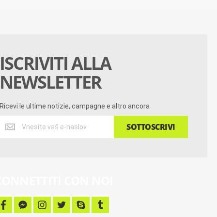
ISCRIVITI ALLA
NEWSLETTER
Ricevi le ultime notizie, campagne e altro ancora
Ricevi
SOTTOSCRIVI
le
ultime
notizie,
campagne
e
CONNETTITI CON NOI
altro
ancora
f
f
i
t
s
t
a
a
n
w
k
u