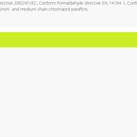
rective 2002/61/EC, Conform Formaldahyde directive EN 14184-1, Con
short- and medium-chain chlorinated paraffins