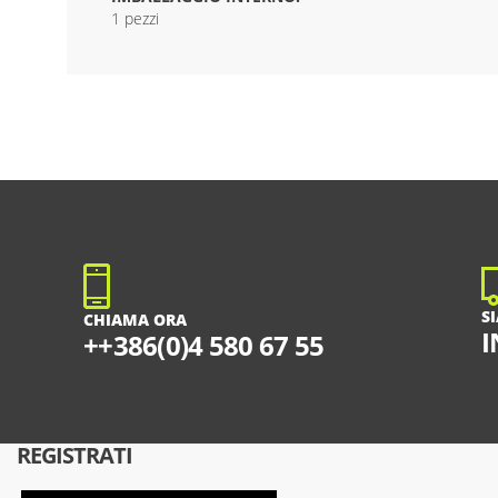
1 pezzi
S
CHIAMA ORA
I
++386(0)4 580 67 55
REGISTRATI