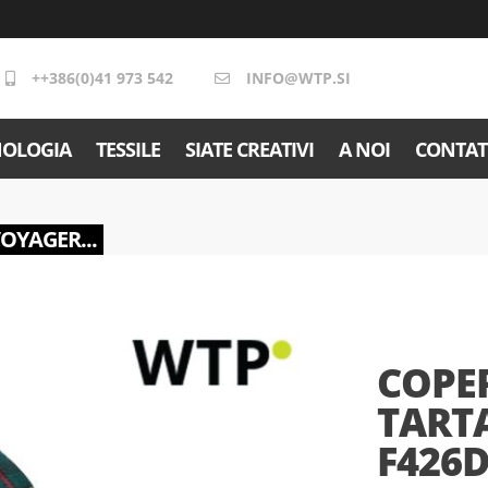
++386(0)41 973 542
INFO@WTP.SI
NOLOGIA
TESSILE
SIATE CREATIVI
A NOI
CONTAT
VOYAGER...
COPER
TARTA
F426