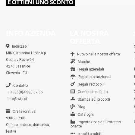
E OTTIENI UNO SCONTO
INFO AZIENDA
LA NOSTRA
OFFERTA
Indirizzo:
MINK, Katarina Hlede s.p.
Nuovo nella nostra offerta
Cesta v Rovte 24,
Marche
4270 Jesenice
Regali aziendali
Slovenia - EU
Regali promozionali
Regali Protocolli
Contatto:
Confezione regalo
++386(0)4 580 67 55
info@wtp.si
Stampa sui prodotti
Blog
Ore lavorative:
Cataloghi
9:00 - 17:00
Importazione dall'estremo
Chiuso: sabato, domenica,
oriente
festivi
e molti prodotti