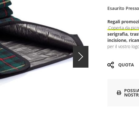
Esaurito Presso
Regali promozi
Coperta da pic
serigrafia, tr
incisione, rica
per il vostro logo
QUOTA
POSSI
NOSTR