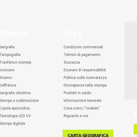
STAMPA
UTILE
Serigrafia
Condizioni commerciali
Tampografia
Termini di pagamento
Trasferisci stampa
Sicurezza
Incisione
Esonero di responsabilità
Ricamo
Politica sulla riservatezza
Goffratura
Discrepanze nella stampa
Serigrafia cilindrica
Prodotti in saldo
Stampa a sublimazione
Informazione Generale
Cupola epossidica
Cosa sono i "cookies"
Tecnologia LED UV
Riguardo a noi
Stampa digitale
CARTA GEOGRAFICA