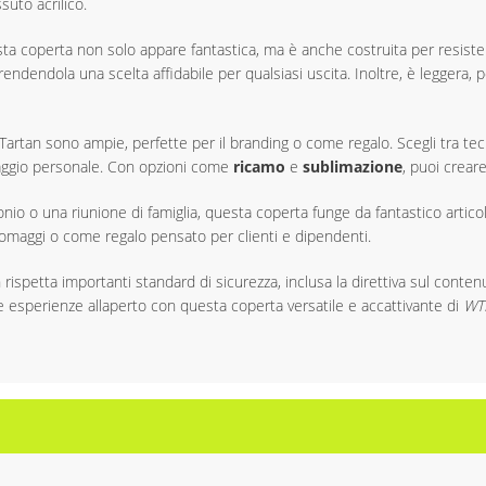
uto acrilico.
esta coperta non solo appare fantastica, ma è anche costruita per resister
ndendola una scelta affidabile per qualsiasi uscita. Inoltre, è leggera, p
c Tartan sono ampie, perfette per il branding o come regalo. Scegli tra 
aggio personale. Con opzioni come
ricamo
e
sublimazione
, puoi creare
io o una riunione di famiglia, questa coperta funge da fantastico artico
 omaggi o come regalo pensato per clienti e dipendenti.
 rispetta importanti standard di sicurezza, inclusa la direttiva sul conten
tue esperienze allaperto con questa coperta versatile e accattivante di
WTP