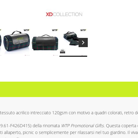
 tessuto acrilico intrecciato 120gsm con motivo a quadri colorati, retro
9.61-F426D415) della rinomata
WTP Promotional Gifts
. Questa coperta da
 allaperto, picnic o semplicemente per rilassarsi nel tuo giardino. Il vi