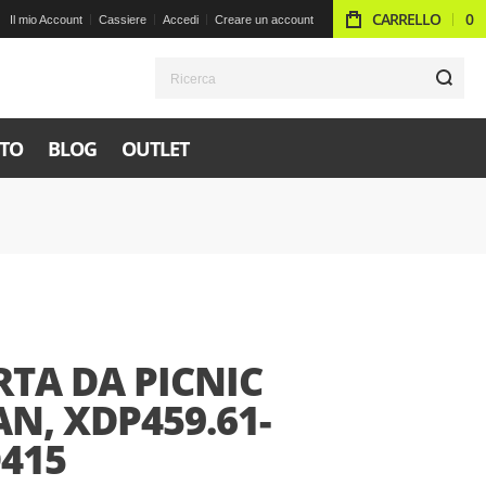
CARRELLO
0
Il mio Account
Cassiere
Accedi
Creare un account
R
TO
BLOG
OUTLET
TA DA PICNIC
N, XDP459.61-
D415