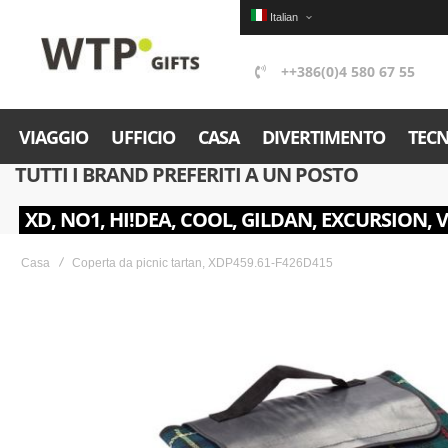
Italian
++386(0)4 580 67 55
VIAGGIO
UFFICIO
CASA
DIVERTIMENTO
TEC
TUTTI I BRAND PREFERITI A UN POSTO
XD, NO1, HI!DEA, COOL, GILDAN, EXCURSION, 
Casa
Coperta da picnic tartan, XDP459.61-F426D415
Skip
to
the
end
of
the
images
gallery