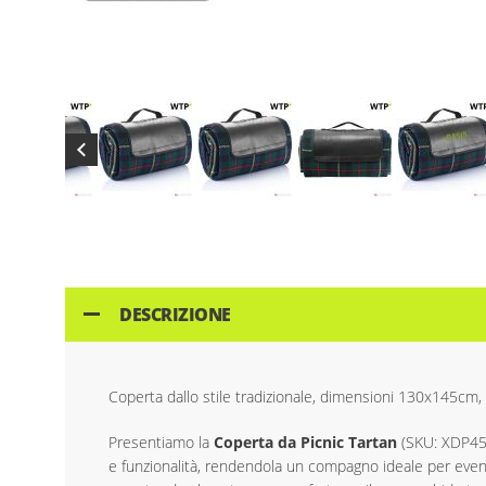
Skip
to
the
beginning
of
DESCRIZIONE
the
images
gallery
Coperta dallo stile tradizionale, dimensioni 130x145cm,
Presentiamo la
Coperta da Picnic Tartan
(SKU: XDP45
e funzionalità, rendendola un compagno ideale per eventi