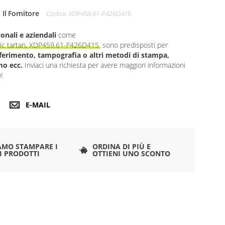
 Il Fornitore
Codice
XDP459.61-F426D415
onali e aziendali
come
nic tartan, XDP459.61-F426D415
sono predisposti per
asferimento, tampografia o altri metodi di stampa,
mo ecc.
Inviaci una richiesta per avere maggiori informazioni
!
E-MAIL
AMO STAMPARE I
ORDINA DI PIÙ E
I PRODOTTI
OTTIENI UNO SCONTO