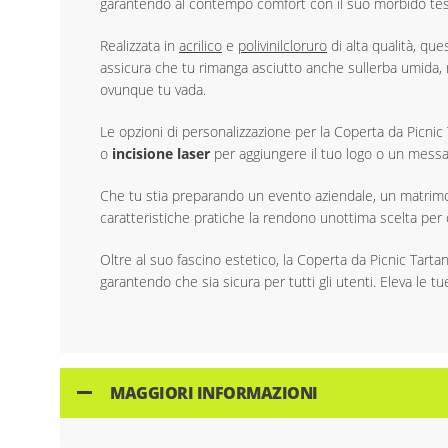
garantendo al contempo comfort con il suo morbido tess
Realizzata in
acrilico
e
polivinilcloruro
di alta qualità, qu
assicura che tu rimanga asciutto anche sullerba umida, re
ovunque tu vada.
Le opzioni di personalizzazione per la Coperta da Picni
o
incisione laser
per aggiungere il tuo logo o un mess
Che tu stia preparando un evento aziendale, un matrimon
caratteristiche pratiche la rendono unottima scelta per
Oltre al suo fascino estetico, la Coperta da Picnic Tartan
garantendo che sia sicura per tutti gli utenti. Eleva le 
MAGGIORI INFORMAZIONI