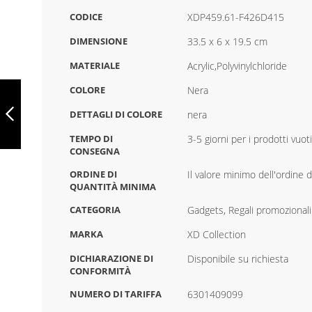
CODICE
XDP459.61-F426D415
DIMENSIONE
33.5 x 6 x 19.5 cm
MATERIALE
Acrylic,Polyvinylchloride
COPERTA DA
COLORE
Nera
PICNIC
PIEGHEVOLE
DETTAGLI DI COLORE
nera
TRAPUNTATA IN
RPET IMPACT
TEMPO DI
3-5 giorni per i prodotti vuo
PRECEDENTE
AWARE,
CONSEGNA
XDP459.12-
986AE392
ORDINE DI
Il valore minimo dell'ordine d
QUANTITÀ MINIMA
CATEGORIA
Gadgets, Regali promozionali
MARKA
XD Collection
DICHIARAZIONE DI
Disponibile su richiesta
CONFORMITÀ
NUMERO DI TARIFFA
6301409099