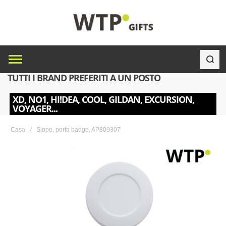
TUTTI I BRAND PREFERITI A UN POSTO
XD, NO1, HI!DEA, COOL, GILDAN, EXCURSION,
VOYAGER...
Casa
Slope, porta badge, AP809307
Skip
to
the
end
of
the
images
gallery