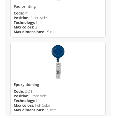
Pad printing
Code:
P1
Position:
Front side
Technology:
I
Max colors:
2
Max dimensions:
15 mm
Epoxy doming
Code:
DO1
Position:
Front side
Technology:
I
Max colors:
Full Color
Max dimensions:
19 mm