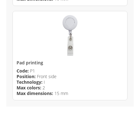
Pad printing
Code:
P1
Position:
Front side
Technology:
I
Max colors:
2
Max dimensions:
15 mm