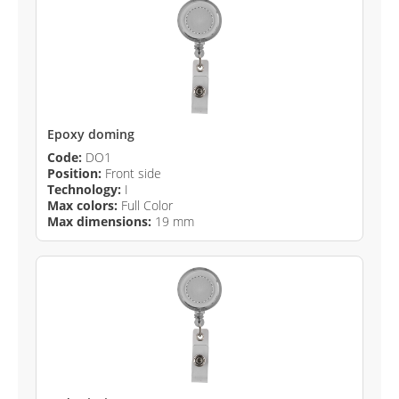
Epoxy doming
Code:
DO1
Position:
Front side
Technology:
I
Max colors:
Full Color
Max dimensions:
19 mm