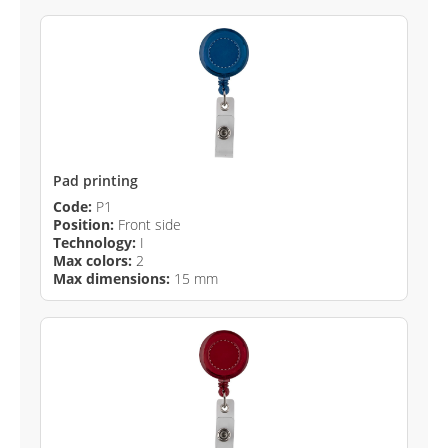
Pad printing
Code:
P1
Position:
Front side
Technology:
I
Max colors:
2
Max dimensions:
15 mm