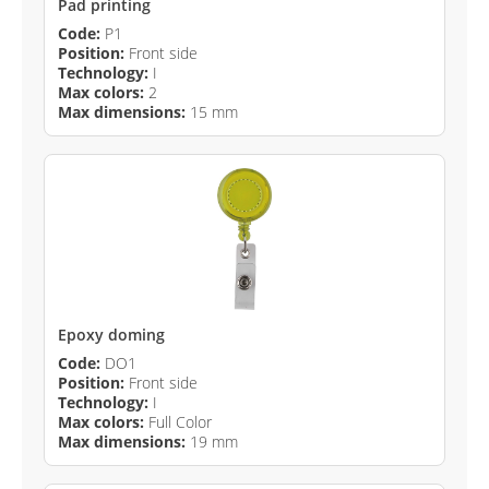
Pad printing
Code:
P1
Position:
Front side
Technology:
I
Max colors:
2
Max dimensions:
15 mm
Epoxy doming
Code:
DO1
Position:
Front side
Technology:
I
Max colors:
Full Color
Max dimensions:
19 mm