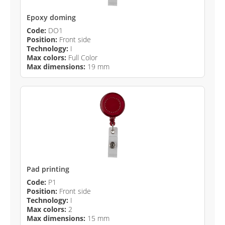
Epoxy doming
Code:
DO1
Position:
Front side
Technology:
I
Max colors:
Full Color
Max dimensions:
19 mm
Pad printing
Code:
P1
Position:
Front side
Technology:
I
Max colors:
2
Max dimensions:
15 mm