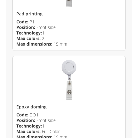
Pad printing
Code:
P1
Position:
Front side
Technology:
I
Max colors:
2
Max dimensions:
15 mm
Epoxy doming
Code:
DO1
Position:
Front side
Technology:
I
Max colors:
Full Color
Max dimensions:
19 mm