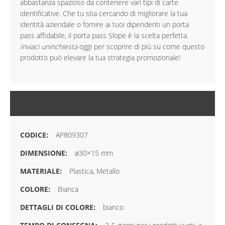
abbastanza spazioso da contenere vari tipi di carte
identificative. Che tu stia cercando di migliorare la tua
identità aziendale o fornire ai tuoi dipendenti un porta
pass affidabile, il porta pass Slope è la scelta perfetta.
Inviaci uninchiesta
oggi per scoprire di più su come questo
prodotto può elevare la tua strategia promozionale!
MAGGIORI INFORMAZIONI
AP809307
ø30×15 mm
Plastica, Metallo
Bianca
bianco