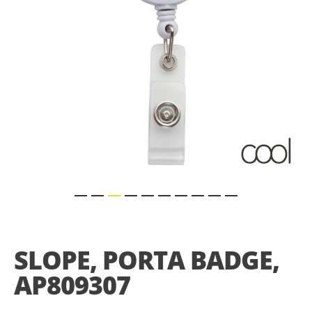
Skip
to
the
SLOPE, PORTA BADGE,
beginning
of
AP809307
the
images
gallery