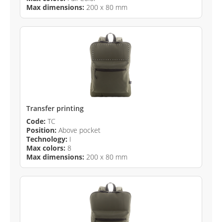
Max dimensions:
200 x 80 mm
Transfer printing
Code:
TC
Position:
Above pocket
Technology:
I
Max colors:
8
Max dimensions:
200 x 80 mm