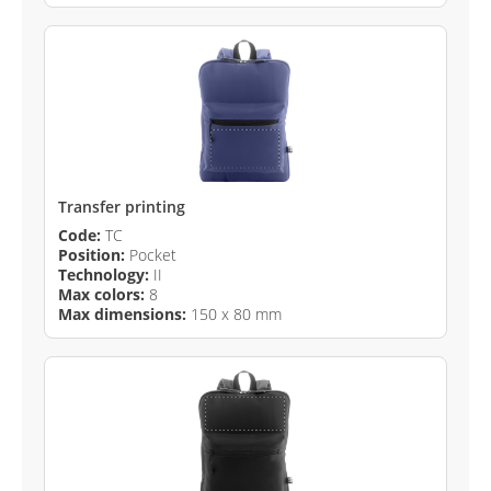
Transfer printing
Code:
TC
Position:
Pocket
Technology:
II
Max colors:
8
Max dimensions:
150 x 80 mm