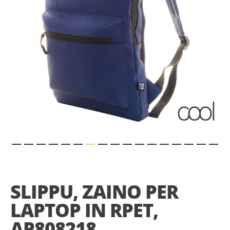
Skip
to
the
SLIPPU, ZAINO PER
beginning
of
LAPTOP IN RPET,
the
images
AP808218
gallery