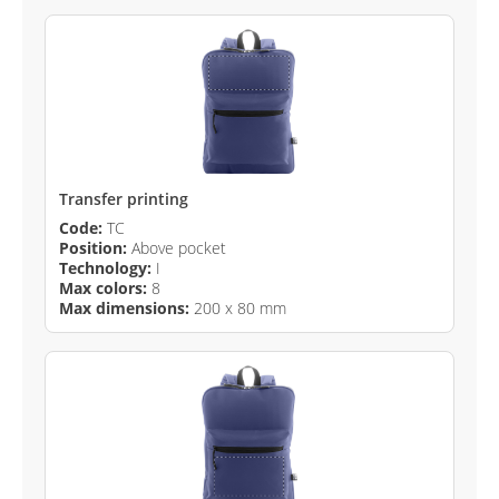
Transfer printing
Code:
TC
Position:
Above pocket
Technology:
I
Max colors:
8
Max dimensions:
200 x 80 mm