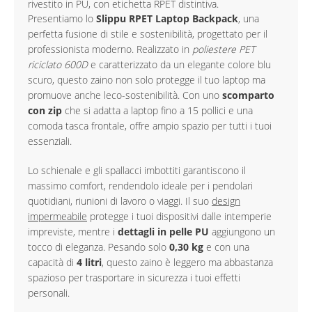
rivestito in PU, con etichetta RPET distintiva.
Presentiamo lo
Slippu RPET Laptop Backpack
, una
perfetta fusione di stile e sostenibilità, progettato per il
professionista moderno. Realizzato in
poliestere PET
riciclato 600D
e caratterizzato da un elegante colore blu
scuro, questo zaino non solo protegge il tuo laptop ma
promuove anche leco-sostenibilità. Con uno
scomparto
con zip
che si adatta a laptop fino a 15 pollici e una
comoda tasca frontale, offre ampio spazio per tutti i tuoi
essenziali.
Lo schienale e gli spallacci imbottiti garantiscono il
massimo comfort, rendendolo ideale per i pendolari
quotidiani, riunioni di lavoro o viaggi. Il suo
design
impermeabile
protegge i tuoi dispositivi dalle intemperie
impreviste, mentre i
dettagli in pelle PU
aggiungono un
tocco di eleganza. Pesando solo
0,30 kg
e con una
capacità di
4 litri
, questo zaino è leggero ma abbastanza
spazioso per trasportare in sicurezza i tuoi effetti
personali.