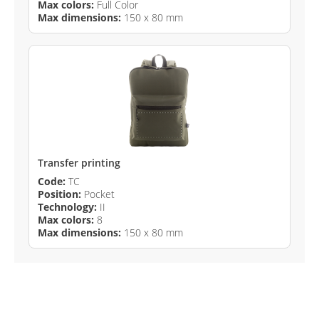
Max colors:
Full Color
Max dimensions:
150 x 80 mm
Transfer printing
Code:
TC
Position:
Pocket
Technology:
II
Max colors:
8
Max dimensions:
150 x 80 mm