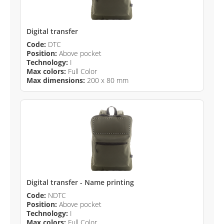
Digital transfer
Code:
DTC
Position:
Above pocket
Technology:
I
Max colors:
Full Color
Max dimensions:
200 x 80 mm
Digital transfer - Name printing
Code:
NDTC
Position:
Above pocket
Technology:
I
Max colors:
Full Color