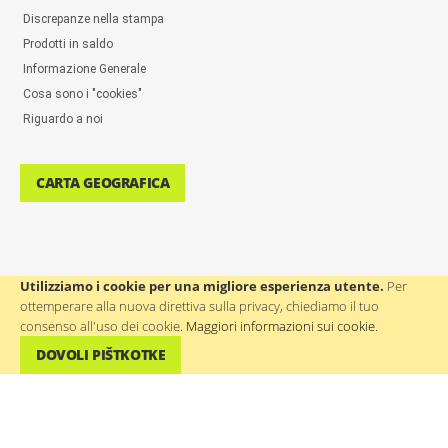
Discrepanze nella stampa
Prodotti in saldo
Informazione Generale
Cosa sono i "cookies"
Riguardo a noi
CARTA GEOGRAFICA
Utilizziamo i cookie per una migliore esperienza utente.
Per
ottemperare alla nuova direttiva sulla privacy, chiediamo il tuo
ASSISTENZA AGLI UTENTI: ++386(0)4 580 67 55
consenso all'uso dei cookie.
Maggiori informazioni sui cookie
.
DOVOLI PIŠTKOTKE
©
WTP Regali promozionali e aziendali
- Tutti i diritti riservati.