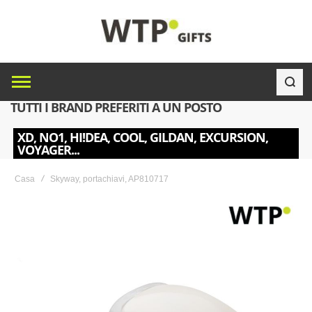
TUTTI I BRAND PREFERITI A UN POSTO
XD, NO1, HI!DEA, COOL, GILDAN, EXCURSION,
VOYAGER...
Casa
Skyway, portachiavi, AP810717
Skip
to
the
end
of
the
images
gallery