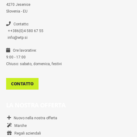
s
4270 Jesenice
e
n
Slovenia - EU
g
e
r
Contatto:
++386(0)4 580 67 55
info@wtp.si
Ore lavorative:
9:00 - 17:00
Chiuso: sabato, domenica, festivi
CONTATTO
LA NOSTRA OFFERTA
Nuovo nella nostra offerta
Marche
Regali aziendali