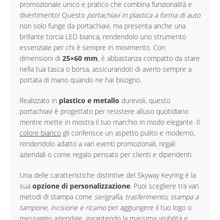
promozionale unico e pratico che combina funzionalità e
divertimento! Questo
portachiavi in plastica a forma di auto
non solo funge da portachiavi, ma presenta anche una
brillante torcia LED bianca, rendendolo uno strumento
essenziale per chi è sempre in movimento. Con
dimensioni di
25×60 mm
, è abbastanza compatto da stare
nella tua tasca o borsa, assicurandoti di averlo sempre a
portata di mano quando ne hai bisogno.
Realizzato in
plastico e metallo
durevoli, questo
portachiavi è progettato per resistere alluso quotidiano
mentre mette in mostra il tuo marchio in modo elegante. Il
colore bianco
gli conferisce un aspetto pulito e moderno,
rendendolo adatto a vari eventi promozionali, regali
aziendali o come regalo pensato per clienti e dipendenti.
Una delle caratteristiche distintive del Skyway Keyring è la
sua
opzione di personalizzazione
. Puoi scegliere tra vari
metodi di stampa come
serigrafia, trasferimento, stampa a
tampone, incisione e ricamo
per aggiungere il tuo logo o
messaggio aziendale, garantendo la massima visibilità e