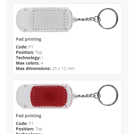
Pad printing
Code:
P1
Position:
Top
Technology:
I
Max colors:
4
Max dimensions:
25 x 12 mm
Pad printing
Code:
P1
Position:
Top