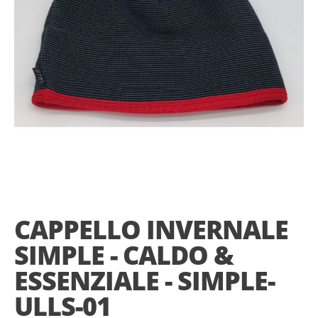
Skip
to
the
CAPPELLO INVERNALE
beginning
of
SIMPLE - CALDO &
the
images
ESSENZIALE - SIMPLE-
gallery
ULLS-01