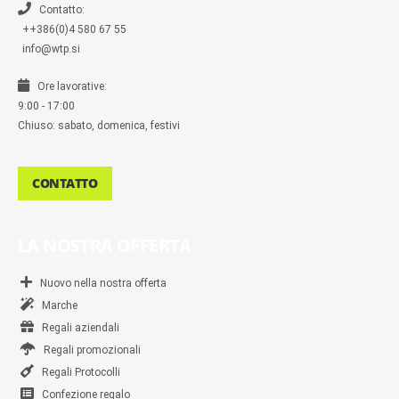
r
Contatto:
++386(0)4 580 67 55
info@wtp.si
Ore lavorative:
9:00 - 17:00
Chiuso: sabato, domenica, festivi
CONTATTO
LA NOSTRA OFFERTA
Nuovo nella nostra offerta
Marche
Regali aziendali
Regali promozionali
Regali Protocolli
Confezione regalo